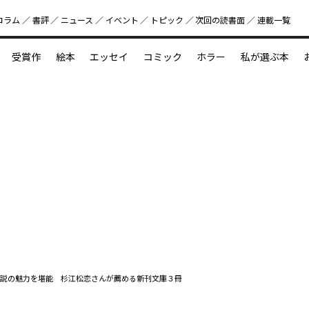
コラム
書評
ニュース
イベント
トピック
次回の読書⾯
連載一覧
好書好日
受賞作
絵本
エッセイ
コミック
ホラー
私が選ぶ本
？
えほん新定番
今めぐりたい児童文学の世界
図鑑の中の小宇宙
説の魅力を堪能 杉江松恋さんが薦める新刊文庫３冊