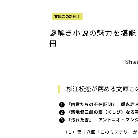
文庫この新刊！
謎解き小説の魅力を堪能
冊
Sha
杉江松恋が薦める文庫こ
『幽霊たちの不在証明』 朝永理
『濱地健三郎の霊（くしび）なる
『汚れた雪』 アントニオ・マン
（１）第十八回「このミステリーが