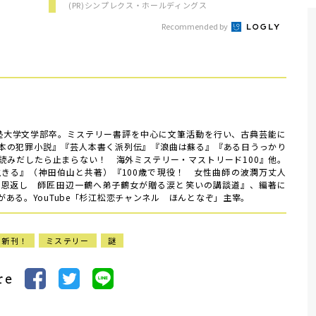
(PR)シンプレクス・ホールディングス
Recommended by
義塾大学文学部卒。ミステリー書評を中心に文筆活動を行い、古典芸能に
本の犯罪小説』『芸人本書く派列伝』『浪曲は蘇る』『ある日うっかり
読みだしたら止まらない！ 海外ミステリー・マストリード100』他。
きる』（神田伯山と共著）『100歳で現役！ 女性曲師の波瀾万丈人
の恩返し 師匠田辺一鶴へ弟子鶴女が贈る涙と笑いの講談道』、編著に
ある。YouTube「杉江松恋チャンネル ほんとなぞ」主宰。
の新刊！
ミステリー
謎
re