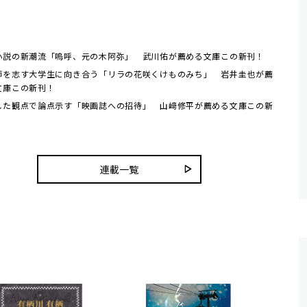
小説の新潮流「嗚呼、元の木阿弥」 武川佑が薦める文庫この新刊！
師を志す大学生に向き合う「リラの花咲くけものみち」 岩井圭也が薦
文庫この新刊！
した観点で論点示す「映画誌への招待」 山﨑修平が薦める文庫この新
連載一覧