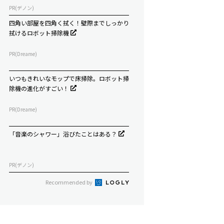
PR(デノン)
四角い部屋を四角く拭く！壁際までしっかり
拭けるロボット掃除機
PR(Dreame)
いつもきれいなモップで床掃除。ロボット掃
除機の進化がすごい！
PR(Dreame)
「音楽のシャワー」浴びたことはある？
PR(デノン)
Recommended by