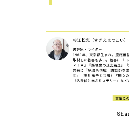
杉江松恋（すぎえまつこい）
書評家・ライター
1968年、東京都生まれ。慶應
取材した著書も多い。著書に『日
ＰＴＡ』『路地裏の迷宮踏査』『
共著に『絶滅危惧職 講談師を生
生』（玉川祐子と共著）『鶴女
『名探偵と学ぶミステリー』などが
文庫こ
Sha