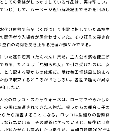
としての骨格がしっかりしている作品は、実は珍しい。
ていじ）して、八十ページ近い解決場面でそれを回収し
。
お化け屋敷で首吊（くびつ）り幽霊に扮していた高校生
の関係者や入場者が居合わせていた。その証言を突き合
う空白の時間を突き止める推理が鮮やかである。
）いた連作短篇（たんぺん）集だ。主人公の濱地健三郎
である。たとえば「見知らぬ女」で引き受けたのは、女
、と心配する妻からの依頼だ。話は毎回怪談風に始まる
た形で収束するところがおもしろい。各話で趣向が異な
評価したい。
人公のロッコ・スキャヴォーネは、ローマでやらかした
）の署に左遷されてきた人物だ。根っからの都会っ子の
たらたら捜査することになる。ロッコは型破りの警察官
うな行為に出る。その脱線に笑っていると、最後には意
。小粒ながらお薦めしたい良作だ。＝朝日新聞2020年4