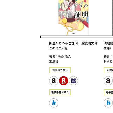
幽霊たちの不在証明 （宝島社文庫
濱地健
このミス大賞）
文庫）
著者：朝永 理人
著者：
宝島社
ＫＡＤ
紙書籍で買う
紙書
電⼦書籍で買う
電⼦