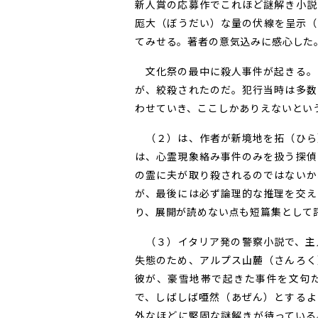
新人賞の応募作でこれほど謎解き小説
厖大（ぼうだい）な量の伏線を呈示（
てみせる。著者の意気込みに感心した
文化祭の最中に殺人事件が起きる。
が、絞殺されたのだ。犯行当時は多数
わせていき、ここしかありえないとい
（２）は、作者が新境地を拓（ひら
は、心霊現象絡み事件のみを扱う探偵
の霊に夫が取り殺されるのではないか
が、最後には必ず論理的な推理を交え
り、展開が読めない点も短篇集として
（３）イタリア発の警察小説で、主
失態のため、アルプス山麓（さんろく
彼が、豪雪地帯で起きた事件を文句
で、しばしば唖然（あぜん）とするよ
外なほどに堅固な謎解きが待っている