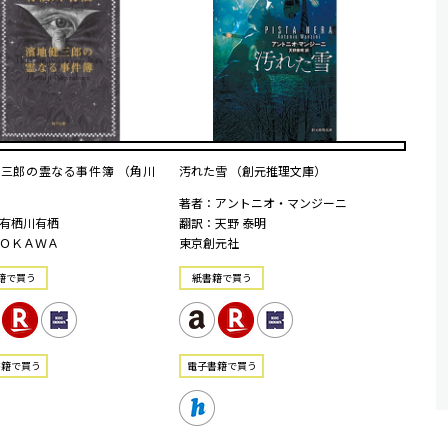
三郎の霊なる事件簿 （角川
汚れた雪 （創元推理文庫）
著者：アントニオ・マンジーニ
有栖川有栖
翻訳：天野 泰明
ＯＫＡＷＡ
東京創元社
籍で買う
紙書籍で買う
書籍で買う
電⼦書籍で買う