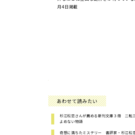
月4日掲載
あわせて読みたい
杉江松恋さんが薦める新刊文庫３冊 二転
よめない物語
奇想に満ちたミステリー 書評家・杉江松