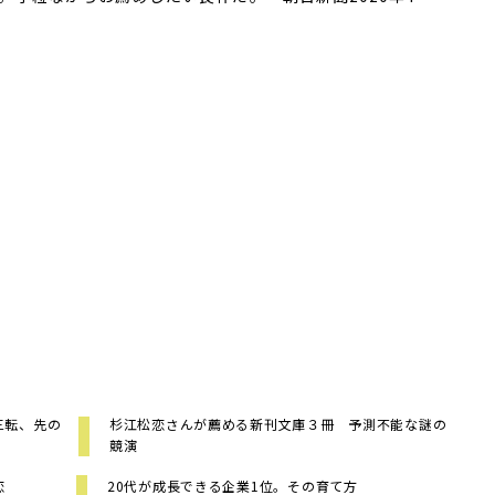
三転、先の
杉江松恋さんが薦める新刊文庫３冊 予測不能な謎の
競演
恋
20代が成長できる企業1位。その育て方