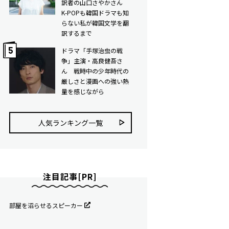
訳者の山口さやかさん
K-POPも韓国ドラマも知
らない私が韓国文学を翻
訳するまで
ドラマ「手塚治虫の戦
争」主演・高良健吾さ
ん 戦時中の少年時代の
厳しさと漫画への強い熱
量を感じながら
人気ランキング⼀覧
注目記事[PR]
部屋を沼らせるスピーカー