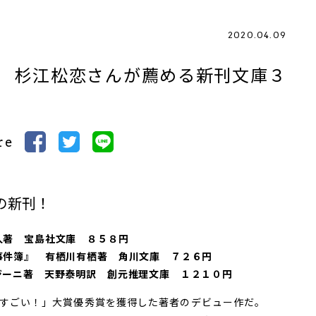
2020.04.09
 杉江松恋さんが薦める新刊文庫３
re
の新刊！
人著 宝島社文庫 ８５８円
事件簿』 有栖川有栖著 角川文庫 ７２６円
ジーニ著 天野泰明訳 創元推理文庫 １２１０円
すごい！」大賞優秀賞を獲得した著者のデビュー作だ。