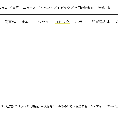
コラム
書評
ニュース
イベント
トピック
次回の読書⾯
連載一覧
好書好日
受賞作
絵本
エッセイ
コミック
ホラー
私が選ぶ本
？
えほん新定番
今めぐりたい児童文学の世界
図鑑の中の小宇宙
のパリ社交界で「現代の化粧品」が大活躍！ みやのはる・堀江宏樹「ラ・マキユーズ～ヴェ