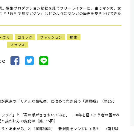
業。編集プロダクション勤務を経てフリーライターに。主にマンガ、文
に『「週刊少年マガジン」はどのようにマンガの歴史を築き上げてきた
・泣く
コミック
ファッション
歴史
フランス
re
哉が原点の「リアルな性転換」に改めて向き合う「還暦姫」（第156
ーワライ」と「君の手がささやいている」 30年を経てろう者の置かれ
況と描かれ方の変化は（第155回）
ゅうとあまがみ」と「柳都物語」 新潟愛をマンガにすると （第154