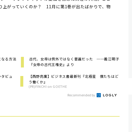
り上がっていくのか？ 11月に第1巻が出たばかりで、物
る方法――
古代、女帝は例外ではなく普遍だった ──義江明子
『女帝の古代王権史』より
ンタビュ
【西野亮廣】ビジネス書最新刊『北極星 僕たちはど
う働くか』
(PR)FINCHI on GOETHE
Recommended by