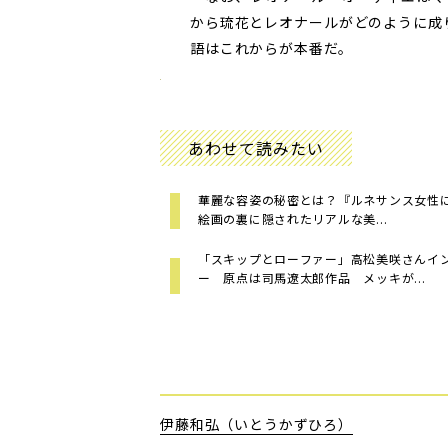
から琉花とレオナールがどのように成
語はこれからが本番だ。
あわせて読みたい
華麗な容姿の秘密とは？『ルネサンス女性にな
絵画の裏に隠されたリアルな美...
「スキップとローファー」高松美咲さんイ
ー 原点は司馬遼太郎作品 メッキが...
伊藤和弘（いとうかずひろ）