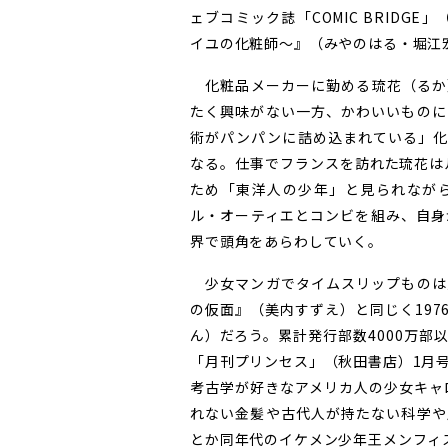
ェブコミック誌「COMIC BRIDG
イユの化粧師～』（みやのはる・堀江
化粧品メーカーに勤める琉花（るか
たく興味がない一方、かわいいものに
術がパンパンに詰め込まれている」化
なる。仕事でフランスを訪れた琉花は
ため「東洋人の少年」と見られなが
ル・オーティエとコンビを組み、自身
界で頭角をあらわしていく。
少女マンガでタイムスリップものは
の仮面』（美内すずえ）と同じく19
ん）だろう。累計発行部数4000万
「月刊プリンセス」（秋田書店）1月
考古学が好きなアメリカ人の少女キャ
れない金髪や古代人が持たない科学や
とか同年代のイケメン少年王メンフィ