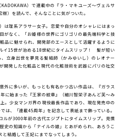
E」（KADOKAWA）で連載中の『ラ・マキユーズ～ヴェルサ
宏樹）を読んで、そんなことに気がついた。
）は理系アラサー女子。恋愛や自分のオシャレにはまっ
目がなく、「お姫様の世界にゴリゴリの最先端科学と技
粧品に魅せられ、開発部のエースとして活躍するように
ルイ15世が治める18世紀にタイムスリップ！ 髪が短い
ら、立身出世を夢見る髪結師（かみゆいし）のレオナー
が開発した化粧品と現代の化粧技術を武器にパリの社交
意外に多いが、もっとも有名かつ古い作品は、『ガラス
76年に始まった『王家の紋章』（細川智栄子あんど芙～み
部以上。少女マンガ界の現役最長作品であり、現在発売中の
号では、「連載45周年」を記念して表紙まで飾っている。
ロルが3000年前の古代エジプトにタイムスリップ。見慣
歴史の知識から「ナイルの娘」とあがめられ、あろうこ
スと結婚して王妃にまでなってしまう。