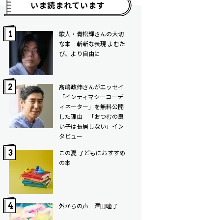
いま読まれています
歌人・青松輝さんの大切
な本 斬新な表現 よむた
び、より自由に
髙嶋政伸さんがエッセイ
「インティマシーコーデ
ィネーター」を無料公開
した理由 「おつむの良
い子は長居しない」イン
タビュー
この夏 子どもにおすすめ
の本
外からの声 澤田瞳子