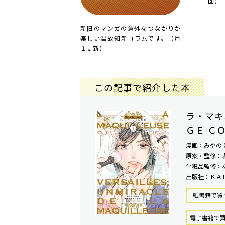
回）
新旧のマンガの意外なつながりが
楽しい温故知新コラムです。（月
１更新）
この記事で紹介した本
ラ・マキ
ＧＥ Ｃ
漫画：みやの 
原案・監修：
化粧品監修：
出版社：ＫＡ
紙書籍で買
電⼦書籍で