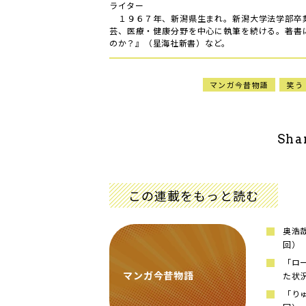
ライター
１９６７年、新潟県生まれ。新潟大学法学部卒
芸、医療・健康分野を中心に執筆を続ける。著書
のか？』（星海社新書）など。
マンガ今昔物語
笑う
Sha
この連載をもっと読む
奥浩
回）
「ロ
マンガ今昔物語
た状
「り