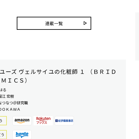
連載一覧
ユーズ ヴェルサイユの化粧師 １ （ＢＲＩＤ
ＯＭＩＣＳ）
はる
堀江 宏樹
なつなつ＠研究職
ＤＯＫＡＷＡ
う
買う