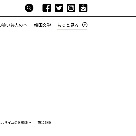
お笑い芸人の本
韓国文学
もっと見る
本屋は生きている
働きざかりの君たちへ
ルサイユの化粧師～」（第121回）