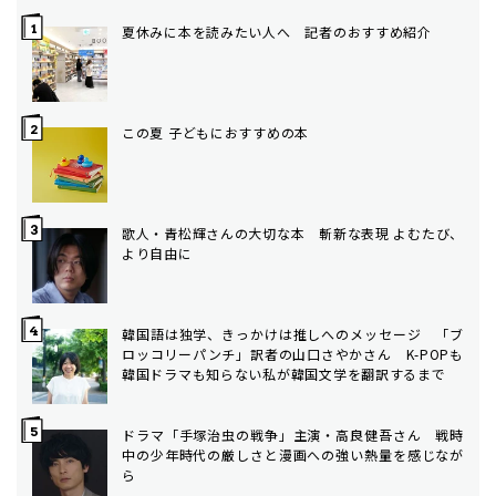
夏休みに本を読みたい人へ 記者のおすすめ紹介
この夏 子どもにおすすめの本
歌人・青松輝さんの大切な本 斬新な表現 よむたび、
より自由に
韓国語は独学、きっかけは推しへのメッセージ 「ブ
ロッコリーパンチ」訳者の山口さやかさん K-POPも
韓国ドラマも知らない私が韓国文学を翻訳するまで
ドラマ「手塚治虫の戦争」主演・高良健吾さん 戦時
中の少年時代の厳しさと漫画への強い熱量を感じなが
ら