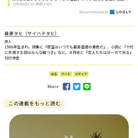
(PR)NARS on 美的.com
Recommended by
最果タヒ（サイハテタヒ）
詩人
1986年生まれ。詩集に『夜空はいつでも最高密度の青色だ』、小説に『十代
に共感する奴はみんな嘘つき』など。８月末に『恋人たちはせーので光る』
刊行予定
みる
アート
メディア
Share
この連載をもっと読む
みる