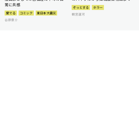
常に共感
ぞっとする
ホラー
愛でる
コミック
東日本大震災
朝宮運河
谷原章介