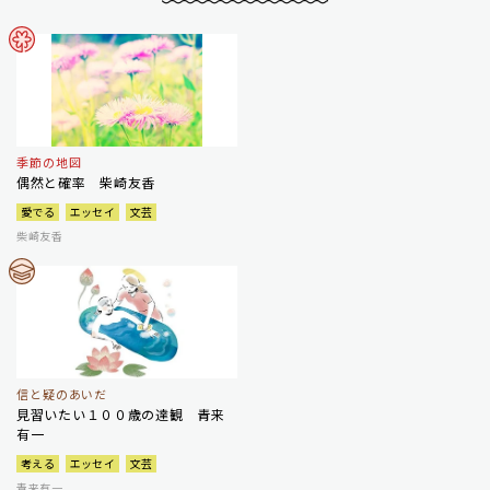
季節の地図
偶然と確率 柴崎友香
愛でる
エッセイ
文芸
柴崎友香
信と疑のあいだ
見習いたい１００歳の達観 青来
有一
考える
エッセイ
文芸
青来有一