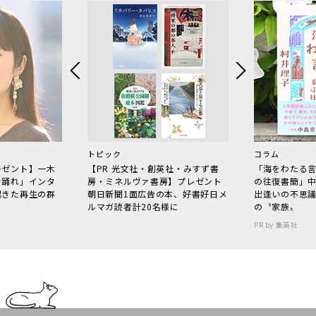
トピック
コラム
レゼント】一木
【PR 光文社・創英社・みすず書
「海をわたる
で踊れ」インタ
房・ミネルヴァ書房】プレゼント
の往復書簡」
起きた再生の群
朝日新聞1面広告の本、好書好日メ
出逢いの不思
ルマガ読者計20名様に
の〝家族〟
PR by 集英社