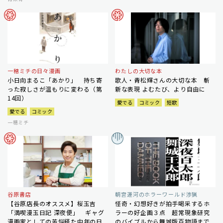
一穂ミチの日々漫画
わたしの大切な本
小日向まるこ「あかり」 持ち寄
歌人・青松輝さんの大切な本 斬
った寂しさが温もりに変わる（第
新な表現 よむたび、より自由に
14回）
愛でる
コミック
短歌
愛でる
コミック
一穂ミチ
谷原書店
朝宮運河のホラーワールド渉猟
【谷原店長のオススメ】桜玉吉
怪奇・幻想好きが拍手喝采するホ
「満喫漫玉日記 深夜便」 ギャグ
ラーの好企画３点 超常現象研究
漫画家としての苦悩経た中年の日
のバイブルから舞城版百物語まで