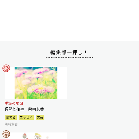
編集部一押し！
季節の地図
偶然と確率 柴崎友香
愛でる
エッセイ
文芸
柴崎友香