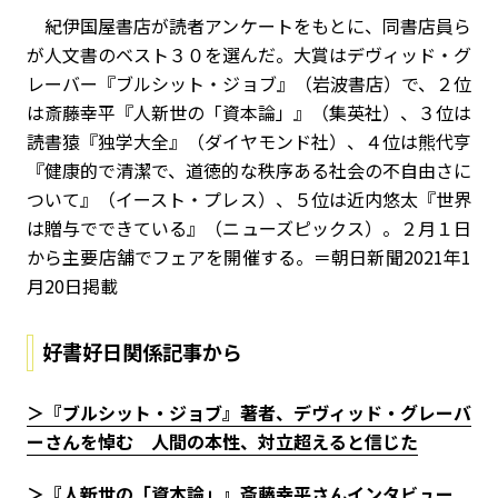
紀伊国屋書店が読者アンケートをもとに、同書店員ら
が人文書のベスト３０を選んだ。大賞はデヴィッド・グ
レーバー『ブルシット・ジョブ』（岩波書店）で、２位
は斎藤幸平『人新世の「資本論」』（集英社）、３位は
読書猿『独学大全』（ダイヤモンド社）、４位は熊代亨
『健康的で清潔で、道徳的な秩序ある社会の不自由さに
ついて』（イースト・プレス）、５位は近内悠太『世界
は贈与でできている』（ニューズピックス）。２月１日
から主要店舗でフェアを開催する。＝朝日新聞2021年1
月20日掲載
好書好日関係記事から
＞
『ブルシット・ジョブ』著者、
デヴィッド・グレーバ
ーさんを悼む 人間の本性、対立超えると信じた
＞『人新世の「資本論」』斎藤幸平さんインタビュー