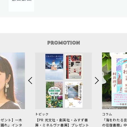
トピック
コラム
レゼント】一木
【PR 光文社・創英社・みすず書
「海をわたる
で踊れ」インタ
房・ミネルヴァ書房】プレゼント
の往復書簡」