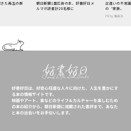
起きた再生の群
朝日新聞1面広告の本、好書好日メ
出逢いの不思
ルマガ読者計20名様に
の〝家族〟
PR by 集英社
好書好日は、好奇心旺盛な人々に向けた、人生を豊かにす
る本の情報サイトです。
映画やアート、食などのライフ＆カルチャーを楽しむため
の本の紹介から、朝日新聞に掲載された書評まで、あなた
と本の出会いをお手伝いします。