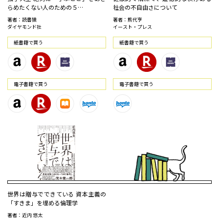
らめたくない人のための５…
社会の不自由さについて
著者：読書猿
著者：熊代亨
ダイヤモンド社
イースト・プレス
紙書籍で買う
紙書籍で買う
電⼦書籍で買う
電⼦書籍で買う
世界は贈与でできている 資本主義の
「すきま」を埋める倫理学
著者：近内 悠太