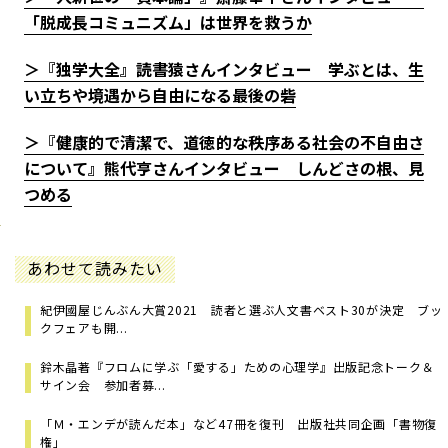
「脱成長コミュニズム」は世界を救うか
＞『独学大全』読書猿さんインタビュー 学ぶとは、生
い立ちや境遇から自由になる最後の砦
＞『健康的で清潔で、道徳的な秩序ある社会の不自由さ
について』熊代亨さんインタビュー しんどさの根、見
つめる
あわせて読みたい
紀伊國屋じんぶん大賞2021 読者と選ぶ人文書ベスト30が決定 ブッ
クフェアも開...
鈴木晶著『フロムに学ぶ「愛する」ための心理学』出版記念トーク＆
サイン会 参加者募...
「Ｍ・エンデが読んだ本」など47冊を復刊 出版社共同企画「書物復
権」