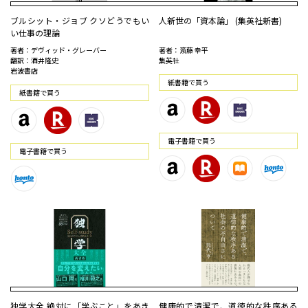
ブルシット・ジョブ クソどうでもい
人新世の「資本論」 (集英社新書)
い仕事の理論
著者：デヴィッド・グレーバー
著者：斎藤 幸平
翻訳：酒井隆史
集英社
岩波書店
紙書籍で買う
紙書籍で買う
電⼦書籍で買う
電⼦書籍で買う
独学大全 絶対に「学ぶこと」をあき
健康的で清潔で、道徳的な秩序ある