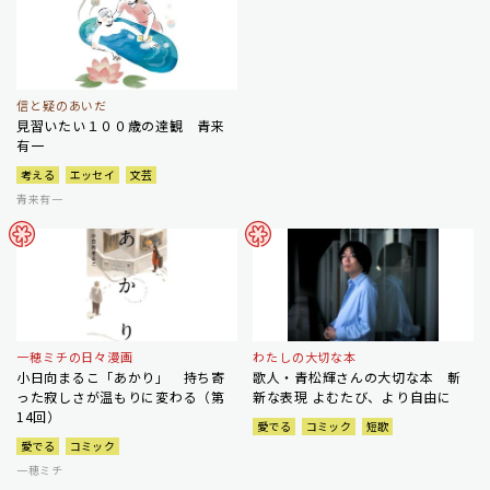
信と疑のあいだ
見習いたい１００歳の達観 青来
有一
考える
エッセイ
文芸
青来有一
一穂ミチの日々漫画
わたしの大切な本
小日向まるこ「あかり」 持ち寄
歌人・青松輝さんの大切な本 斬
った寂しさが温もりに変わる（第
新な表現 よむたび、より自由に
14回）
愛でる
コミック
短歌
愛でる
コミック
一穂ミチ