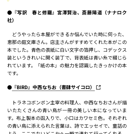
●『写訳 春と修羅』宮澤賢治、斎藤陽道（ナナロク
社）
どうやったら本屋ができるか悩んでいた時に伺った、
恵那の庭文庫さん。店主さんがすすめてくれた本がこの
本でした。青色の表紙に白い文字の箔押し、コデックス
装というきれいに開く装丁で、背表紙は青い糸で綴じら
れています。「紙の本」の魅力を認識したきっかけの本
です。
●
『BIRD』中西なちお（書肆サイコロ）
トラネコボンボン主宰の料理人、中西なちおさんが描
いたたくさんの青い鳥が一冊の美しい本になっていま
す。布上製本の函入りで、小口はカワセミ色。それぞれ
の青い鳥に添えられた言葉は、詩でエッセイで、童話の
よう。ここでないどこかへ一瞬で連れて行ってくれる、