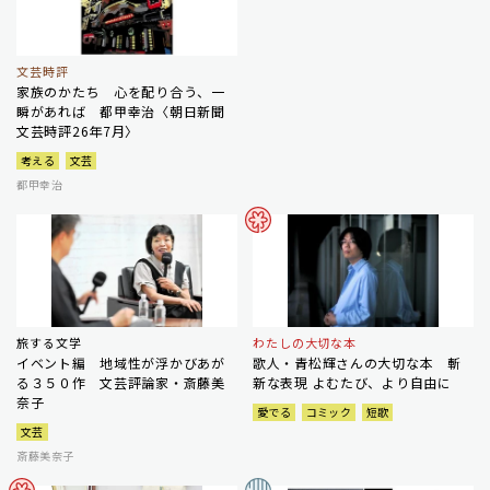
文芸時評
家族のかたち 心を配り合う、一
瞬があれば 都甲幸治〈朝日新聞
文芸時評26年7月〉
考える
文芸
都甲幸治
旅する文学
わたしの大切な本
イベント編 地域性が浮かびあが
歌人・青松輝さんの大切な本 斬
る３５０作 文芸評論家・斎藤美
新な表現 よむたび、より自由に
奈子
愛でる
コミック
短歌
文芸
斎藤美奈子