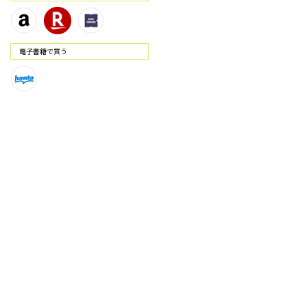
電⼦書籍で買う