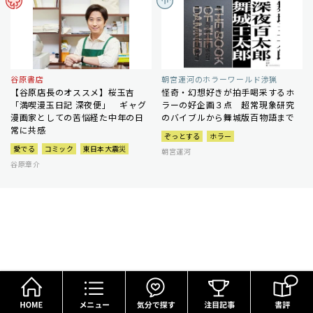
谷原書店
朝宮運河のホラーワールド渉猟
【谷原店長のオススメ】桜玉吉
怪奇・幻想好きが拍手喝采するホ
「満喫漫玉日記 深夜便」 ギャグ
ラーの好企画３点 超常現象研究
漫画家としての苦悩経た中年の日
のバイブルから舞城版百物語まで
常に共感
ぞっとする
ホラー
愛でる
コミック
東日本大震災
朝宮運河
谷原章介
HOME
メニュー
気分で探す