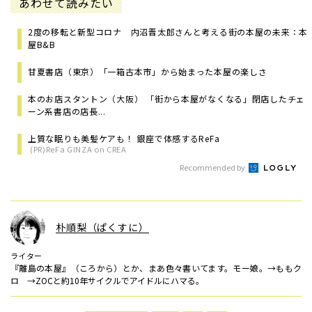
あわせて読みたい
2度の移転と新型コロナ 内沼晋太郎さんと考える街の本屋の未来：本
屋B&B
甘夏書店（東京）「一箱古本市」から始まった本屋の楽しさ
本のお店スタントン（大阪） 「街から本屋がなくなる」閉店したチェ
ーン系書店の店長...
上質な眠りも美髪ケアも！ 銀座で体感するReFa
(PR)ReFa GINZA on CREA
Recommended by
朴順梨（ぱくすに）
ライター
『離島の本屋』（ころから）とか、まあ色々書いてます。モー娘。→ももク
ロ →ZOCと約10年サイクルでアイドルにハマる。