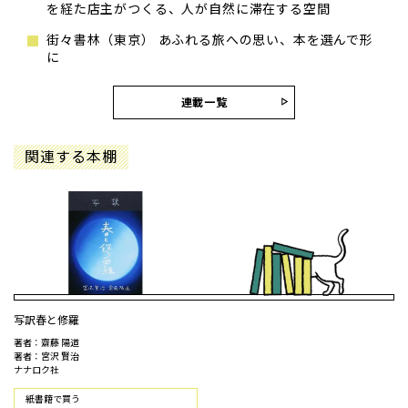
を経た店主がつくる、人が自然に滞在する空間
街々書林（東京） あふれる旅への思い、本を選んで形
に
連載一覧
関連する本棚
写訳春と修羅
著者：齋藤 陽道
著者：宮沢 賢治
ナナロク社
紙書籍で買う