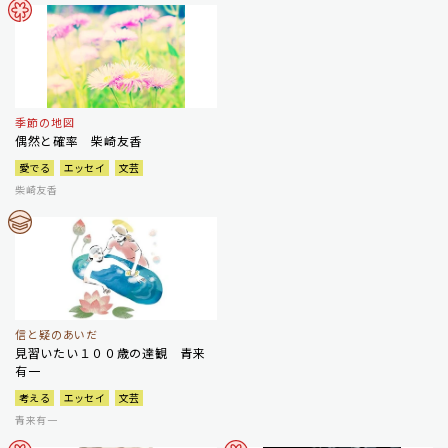
季節の地図
偶然と確率 柴崎友香
愛でる
エッセイ
文芸
柴崎友香
信と疑のあいだ
見習いたい１００歳の達観 青来
有一
考える
エッセイ
文芸
青来有一