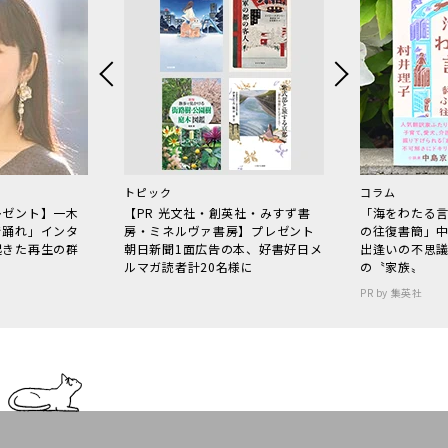
トピック
コラム
レゼント】一木
【PR 光文社・創英社・みすず書
「海をわたる
で踊れ」インタ
房・ミネルヴァ書房】プレゼント
の往復書簡」
起きた再生の群
朝日新聞1面広告の本、好書好日メ
出逢いの不思
ルマガ読者計20名様に
の〝家族〟
PR by 集英社