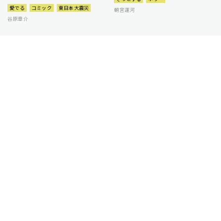
愛でる
コミック
東日本大震災
朝宮運河
谷原章介