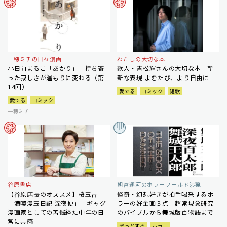
一穂ミチの日々漫画
わたしの大切な本
小日向まるこ「あかり」 持ち寄
歌人・青松輝さんの大切な本 斬
った寂しさが温もりに変わる（第
新な表現 よむたび、より自由に
14回）
愛でる
コミック
短歌
愛でる
コミック
一穂ミチ
谷原書店
朝宮運河のホラーワールド渉猟
【谷原店長のオススメ】桜玉吉
怪奇・幻想好きが拍手喝采するホ
「満喫漫玉日記 深夜便」 ギャグ
ラーの好企画３点 超常現象研究
漫画家としての苦悩経た中年の日
のバイブルから舞城版百物語まで
常に共感
ぞっとする
ホラー