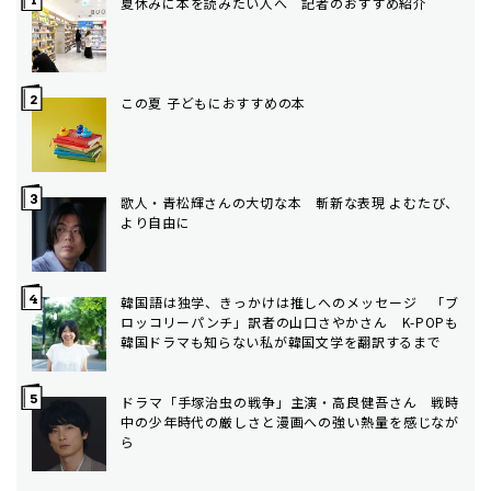
夏休みに本を読みたい人へ 記者のおすすめ紹介
この夏 子どもにおすすめの本
歌人・青松輝さんの大切な本 斬新な表現 よむたび、
より自由に
韓国語は独学、きっかけは推しへのメッセージ 「ブ
ロッコリーパンチ」訳者の山口さやかさん K-POPも
韓国ドラマも知らない私が韓国文学を翻訳するまで
ドラマ「手塚治虫の戦争」主演・高良健吾さん 戦時
中の少年時代の厳しさと漫画への強い熱量を感じなが
ら