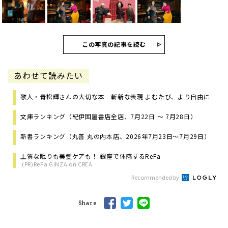
この写真の記事を読む
あわせて読みたい
歌人・青松輝さんの大切な本 斬新な表現 よむたび、より自由に
文庫ランキング（紀伊国屋書店全店、7月22日 ～ 7月28日）
新書ランキング（丸善 丸の内本店、2026年7月23日～7月29日）
上質な眠りも美髪ケアも！ 銀座で体感するReFa
(PR)ReFa GINZA on CREA
Recommended by
Share