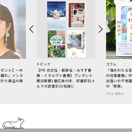
トピック
コラム
レゼント】一木
【PR 光文社・創英社・みすず書
「海をわたる
で踊れ」インタ
房・ミネルヴァ書房】プレゼント
の往復書簡」
起きた再生の群
朝日新聞1面広告の本、好書好日メ
出逢いの不思
ルマガ読者計20名様に
の〝家族〟
PR by 集英社