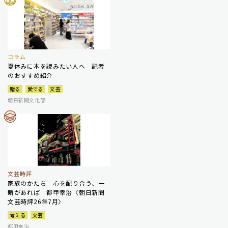
コラム
夏休みに本を読みたい人へ 記者
のおすすめ紹介
贈る
愛でる
文芸
朝日新聞文化部
文芸時評
家族のかたち 心を配り合う、一
瞬があれば 都甲幸治〈朝日新聞
文芸時評26年7月〉
考える
文芸
都甲幸治