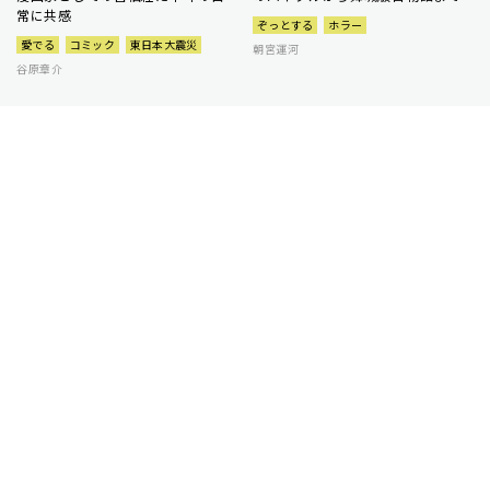
常に共感
ぞっとする
ホラー
愛でる
コミック
東日本大震災
朝宮運河
谷原章介