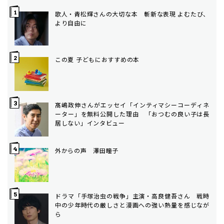
歌人・青松輝さんの大切な本 斬新な表現 よむたび、
より自由に
この夏 子どもにおすすめの本
髙嶋政伸さんがエッセイ「インティマシーコーディネ
ーター」を無料公開した理由 「おつむの良い子は長
居しない」インタビュー
外からの声 澤田瞳子
ドラマ「手塚治虫の戦争」主演・高良健吾さん 戦時
中の少年時代の厳しさと漫画への強い熱量を感じなが
ら