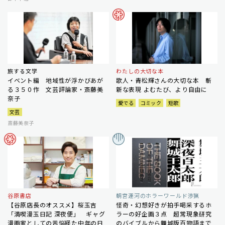
旅する文学
わたしの大切な本
イベント編 地域性が浮かびあが
歌人・青松輝さんの大切な本 斬
る３５０作 文芸評論家・斎藤美
新な表現 よむたび、より自由に
奈子
愛でる
コミック
短歌
文芸
斎藤美奈子
谷原書店
朝宮運河のホラーワールド渉猟
【谷原店長のオススメ】桜玉吉
怪奇・幻想好きが拍手喝采するホ
「満喫漫玉日記 深夜便」 ギャグ
ラーの好企画３点 超常現象研究
漫画家としての苦悩経た中年の日
のバイブルから舞城版百物語まで