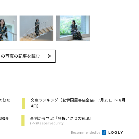
この写真の記事を読む
よむた
文庫ランキング（紀伊国屋書店全店、7月29日 ～ 8月
4日）
め紹介
事例から学ぶ『特権アクセス管理』
(PR)KeeperSecurity
Recommended by