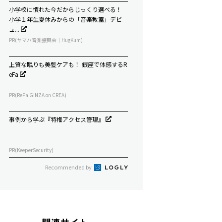
小学校に慣れた今だからじっくり選べる！
小学１年生夏休みからの「音楽教室」デビ
ュ...
PR(ヤマハ音楽振興会｜HugKum)
上質な眠りも美髪ケアも！ 銀座で体感するR
eFa
PR(ReFa GINZA on CREA)
事例から学ぶ『特権アクセス管理』
PR(KeeperSecurity)
Recommended by