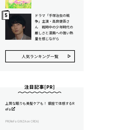
ドラマ「手塚治虫の戦
争」主演・高良健吾さ
ん 戦時中の少年時代の
厳しさと漫画への強い熱
量を感じながら
人気ランキング⼀覧
注目記事[PR]
上質な眠りも美髪ケアも！ 銀座で体感するR
eFa
PR(ReFa GINZA on CREA)