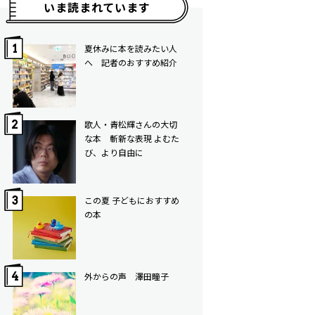
いま読まれています
夏休みに本を読みたい人
へ 記者のおすすめ紹介
歌人・青松輝さんの大切
な本 斬新な表現 よむた
び、より自由に
この夏 子どもにおすすめ
の本
外からの声 澤田瞳子