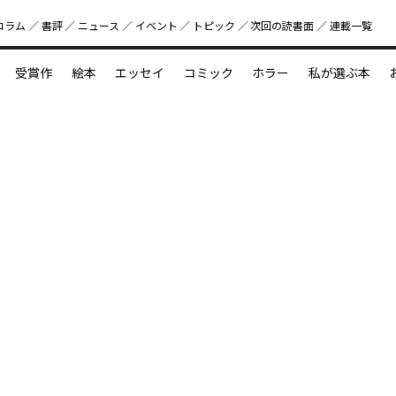
コラム
書評
ニュース
イベント
トピック
次回の読書⾯
連載一覧
好書好日
受賞作
絵本
エッセイ
コミック
ホラー
私が選ぶ本
？
えほん新定番
今めぐりたい児童文学の世界
図鑑の中の小宇宙