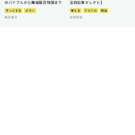
のバイブルから舞城版百物語まで
注目記事セレクト】
ぞっとする
ホラー
考える
アメリカ
政治
朝宮運河
加賀直樹