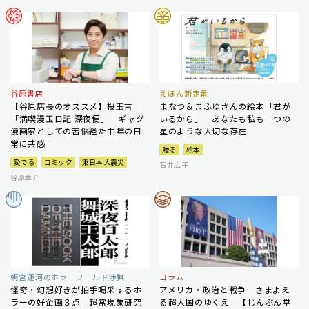
谷原書店
えほん新定番
【谷原店長のオススメ】桜玉吉
まなつ＆まふゆさんの絵本「君が
「満喫漫玉日記 深夜便」 ギャグ
いるから」 あなたも私も一つの
漫画家としての苦悩経た中年の日
星のような大切な存在
常に共感
贈る
絵本
愛でる
コミック
東日本大震災
石井広子
谷原章介
朝宮運河のホラーワールド渉猟
コラム
怪奇・幻想好きが拍手喝采するホ
アメリカ・政治と戦争 さまよえ
ラーの好企画３点 超常現象研究
る超大国のゆくえ 【じんぶん堂