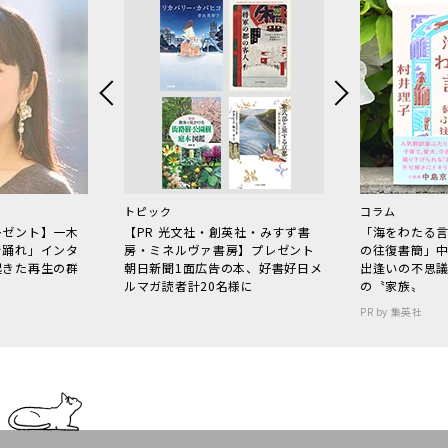
トピック
コラム
レゼント】一木
【PR 光文社・創英社・みすず書
「海をわたる
で踊れ」インタ
房・ミネルヴァ書房】プレゼント
の往復書簡」
起きた再生の群
朝日新聞1面広告の本、好書好日メ
出逢いの不思
ルマガ読者計20名様に
の〝家族〟
PR by 集英社