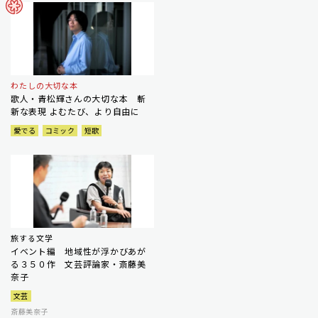
わたしの大切な本
歌人・青松輝さんの大切な本 斬
新な表現 よむたび、より自由に
愛でる
コミック
短歌
旅する文学
イベント編 地域性が浮かびあが
る３５０作 文芸評論家・斎藤美
奈子
文芸
斎藤美奈子