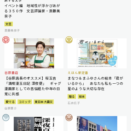
イベント編 地域性が浮かびあが
る３５０作 文芸評論家・斎藤美
奈子
文芸
斎藤美奈子
谷原書店
えほん新定番
【谷原店長のオススメ】桜玉吉
まなつ＆まふゆさんの絵本「君が
「満喫漫玉日記 深夜便」 ギャグ
いるから」 あなたも私も一つの
漫画家としての苦悩経た中年の日
星のような大切な存在
常に共感
贈る
絵本
愛でる
コミック
東日本大震災
石井広子
谷原章介