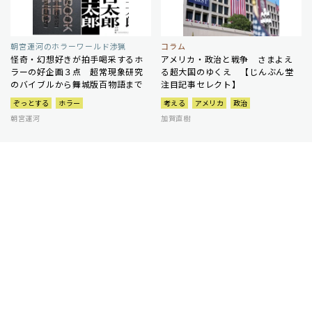
朝宮運河のホラーワールド渉猟
コラム
怪奇・幻想好きが拍手喝采するホ
アメリカ・政治と戦争 さまよえ
ラーの好企画３点 超常現象研究
る超大国のゆくえ 【じんぶん堂
のバイブルから舞城版百物語まで
注目記事セレクト】
ぞっとする
ホラー
考える
アメリカ
政治
朝宮運河
加賀直樹