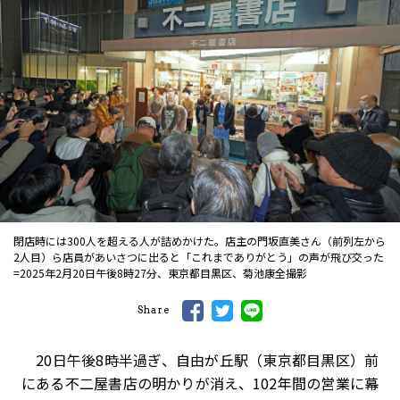
閉店時には300人を超える人が詰めかけた。店主の門坂直美さん（前列左から
2人目）ら店員があいさつに出ると「これまでありがとう」の声が飛び交った
=2025年2月20日午後8時27分、東京都目黒区、菊池康全撮影
Share
20日午後8時半過ぎ、自由が丘駅（東京都目黒区）前
にある不二屋書店の明かりが消え、102年間の営業に幕