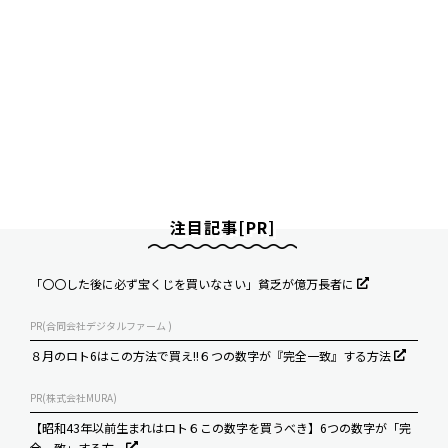
注目記事[PR]
「〇〇した後に必ず宝くじを買いなさい」貧乏が億万長者に
PR(合同会社デジタルファーム )
８月のロト6はこの方法で買え!!６つの数字が『完全一致』する方法
PR(株式会社MURA)
【昭和43年以前生まれはロト６この数字を買うべき】6つの数字が「完
全一致」する方...