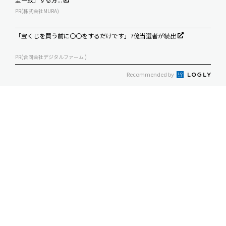
PR(株式会社MURA)
「宝くじを買う前に〇〇をするだけです」7億当選者が続出
PR(合同会社デジタルファーム )
Recommended by