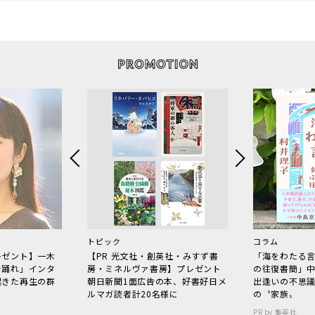
トピック
コラム
レゼント】一木
【PR 光文社・創英社・みすず書
「海をわたる
で踊れ」インタ
房・ミネルヴァ書房】プレゼント
の往復書簡」
起きた再生の群
朝日新聞1面広告の本、好書好日メ
出逢いの不思
ルマガ読者計20名様に
の〝家族〟
PR by 集英社