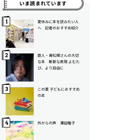
いま読まれています
夏休みに本を読みたい人
へ 記者のおすすめ紹介
歌人・青松輝さんの大切
な本 斬新な表現 よむた
び、より自由に
この夏 子どもにおすすめ
の本
外からの声 澤田瞳子