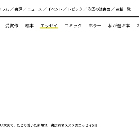
コラム
書評
ニュース
イベント
トピック
次回の読書⾯
連載一覧
好書好日
受賞作
絵本
エッセイ
コミック
ホラー
私が選ぶ本
？
えほん新定番
今めぐりたい児童文学の世界
図鑑の中の小宇宙
い求めて、たどり着いた新境地 書店員オススメのエッセイ5冊