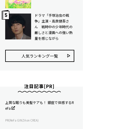
ドラマ「手塚治虫の戦
争」主演・高良健吾さ
ん 戦時中の少年時代の
厳しさと漫画への強い熱
量を感じながら
人気ランキング⼀覧
注目記事[PR]
上質な眠りも美髪ケアも！ 銀座で体感するR
eFa
PR(ReFa GINZA on CREA)