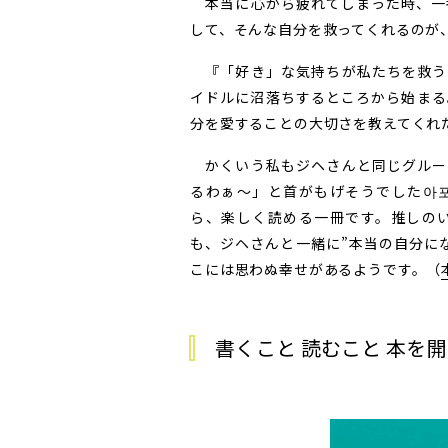
本当に心から疲れてしまった時、一
して、そんな自分を救ってくれるのが
『「好き」な気持ちが私たちを救う
イドルに沼落ちするところから始まる
分を愛することの大切さを教えてくれ
かくいう私もジヘさんと同じグルー
るわぁ〜」と首がもげそうでした아
ら、楽しく読める一冊です。推しの
も、ジヘさんと一緒に”本当の自分に
こには思わぬ幸せがあるようです。（
書くこと 読むこと 本を