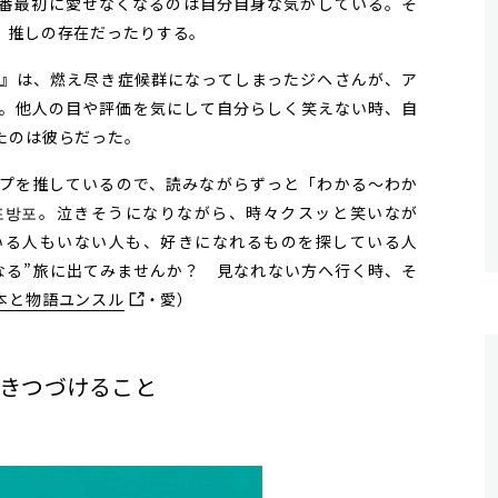
番最初に愛せなくなるのは自分自身な気がしている。そ
、推しの存在だったりする。
』は、燃え尽き症候群になってしまったジヘさんが、ア
。他人の目や評価を気にして自分らしく笑えない時、自
たのは彼らだった。
プを推しているので、読みながらずっと「わかる〜わか
포방포。泣きそうになりながら、時々クスッと笑いなが
いる人もいない人も、好きになれるものを探している人
なる”旅に出てみませんか？ 見なれない方へ行く時、そ
本と物語ユンスル
・愛）
開きつづけること