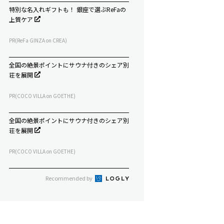
特別な名入れギフトも！ 銀座で選ぶReFaの
上質ケア
PR(ReFa GINZA on CREA)
全国の絶景ポイントにサウナ付きのシェア別
荘を展開
PR(COCO VILLA on GOETHE)
全国の絶景ポイントにサウナ付きのシェア別
荘を展開
PR(COCO VILLA on GOETHE)
Recommended by