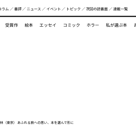
コラム
書評
ニュース
イベント
トピック
次回の読書⾯
連載一覧
好書好日
受賞作
絵本
エッセイ
コミック
ホラー
私が選ぶ本
？
えほん新定番
今めぐりたい児童文学の世界
図鑑の中の小宇宙
林（東京） あふれる旅への思い、本を選んで形に