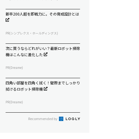
新卒200人超を即戦力に。その育成設計とは
PR(シンプレクス・ホールディングス)
次に買うならどれがいい？最新ロボット掃除
機はこんなに進化した
PR(Dreame)
四角い部屋を四角く拭く！壁際までしっかり
拭けるロボット掃除機
PR(Dreame)
Recommended by