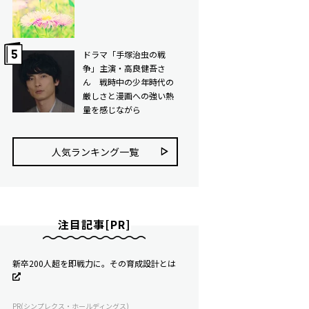
ドラマ「手塚治虫の戦
争」主演・高良健吾さ
ん 戦時中の少年時代の
厳しさと漫画への強い熱
量を感じながら
人気ランキング⼀覧
注目記事[PR]
新卒200人超を即戦力に。その育成設計とは
PR(シンプレクス・ホールディングス)