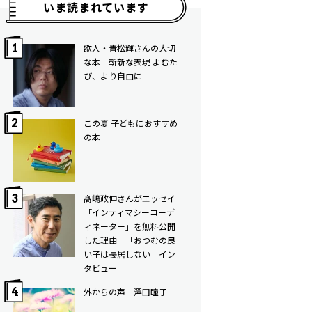
いま読まれています
歌人・青松輝さんの大切
な本 斬新な表現 よむた
び、より自由に
この夏 子どもにおすすめ
の本
髙嶋政伸さんがエッセイ
「インティマシーコーデ
ィネーター」を無料公開
した理由 「おつむの良
い子は長居しない」イン
タビュー
外からの声 澤田瞳子