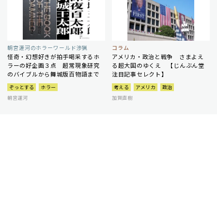
朝宮運河のホラーワールド渉猟
コラム
怪奇・幻想好きが拍手喝采するホ
アメリカ・政治と戦争 さまよえ
ラーの好企画３点 超常現象研究
る超大国のゆくえ 【じんぶん堂
のバイブルから舞城版百物語まで
注目記事セレクト】
ぞっとする
ホラー
考える
アメリカ
政治
朝宮運河
加賀直樹