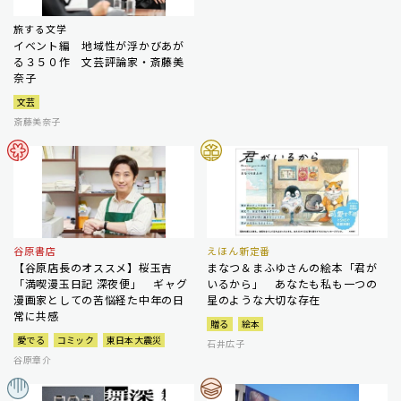
旅する文学
イベント編 地域性が浮かびあが
る３５０作 文芸評論家・斎藤美
奈子
文芸
斎藤美奈子
谷原書店
えほん新定番
【谷原店長のオススメ】桜玉吉
まなつ＆まふゆさんの絵本「君が
「満喫漫玉日記 深夜便」 ギャグ
いるから」 あなたも私も一つの
漫画家としての苦悩経た中年の日
星のような大切な存在
常に共感
贈る
絵本
愛でる
コミック
東日本大震災
石井広子
谷原章介