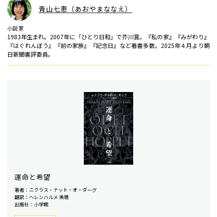
青山七恵（あおやまななえ）
小説家
1983年生まれ。2007年に「ひとり日和」で芥川賞。『私の家』『みがわり』
『はぐれんぼう』『前の家族』『記念日』など著書多数。2025年４月より朝
日新聞書評委員。
運命と希望
著者：ニクラス・ナット・オ・ダーグ
翻訳：ヘレンハルメ 美穂
出版社：小学館