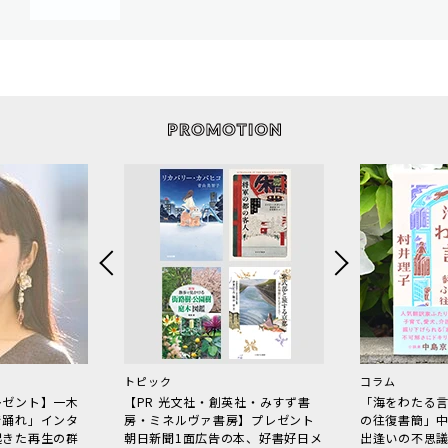
トピック
コラム
レゼント】一木
【PR 光文社・創英社・みすず書
「海をわたる
で踊れ」インタ
房・ミネルヴァ書房】プレゼント
の往復書簡」
起きた再生の群
朝日新聞1面広告の本、好書好日メ
出逢いの不思