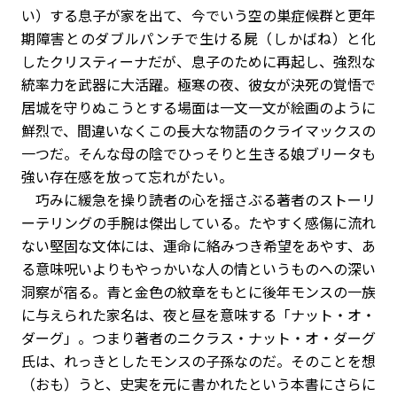
い）する息子が家を出て、今でいう空の巣症候群と更年
期障害とのダブルパンチで生ける屍（しかばね）と化
したクリスティーナだが、息子のために再起し、強烈な
統率力を武器に大活躍。極寒の夜、彼女が決死の覚悟で
居城を守りぬこうとする場面は一文一文が絵画のように
鮮烈で、間違いなくこの長大な物語のクライマックスの
一つだ。そんな母の陰でひっそりと生きる娘ブリータも
強い存在感を放って忘れがたい。
巧みに緩急を操り読者の心を揺さぶる著者のストーリ
ーテリングの手腕は傑出している。たやすく感傷に流れ
ない堅固な文体には、運命に絡みつき希望をあやす、あ
る意味呪いよりもやっかいな人の情というものへの深い
洞察が宿る。青と金色の紋章をもとに後年モンスの一族
に与えられた家名は、夜と昼を意味する「ナット・オ・
ダーグ」。つまり著者のニクラス・ナット・オ・ダーグ
氏は、れっきとしたモンスの子孫なのだ。そのことを想
（おも）うと、史実を元に書かれたという本書にさらに