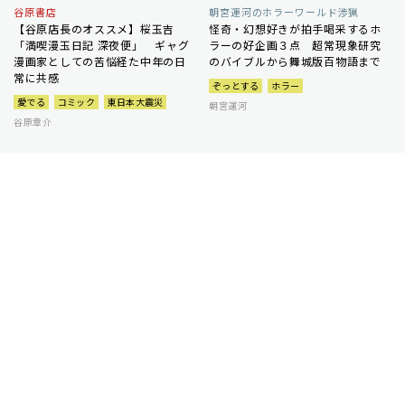
谷原書店
朝宮運河のホラーワールド渉猟
【谷原店長のオススメ】桜玉吉
怪奇・幻想好きが拍手喝采するホ
「満喫漫玉日記 深夜便」 ギャグ
ラーの好企画３点 超常現象研究
漫画家としての苦悩経た中年の日
のバイブルから舞城版百物語まで
常に共感
ぞっとする
ホラー
愛でる
コミック
東日本大震災
朝宮運河
谷原章介