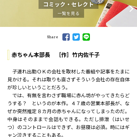
コミック・セレクト
一覧を見る
Share
赤ちゃん本部長 ［作］竹内佐千子
子連れ出勤ＯＫの会社を取材した番組や記事をたまに
見かける。それは取りも直さずそういう会社の存在自体
が珍しいということだろう。
では、有無を言わさず職場に赤ん坊がやってきたらど
うする？ というのが本作。４７歳の営業本部長が、な
ぜか突然推定８カ月の赤ちゃんになってしまったのだ。
中身はそのままで会話もできる。ただし排泄（はいせ
つ）のコントロールはできず、お昼寝は必須。時にはギ
ャン泣きすることもある。