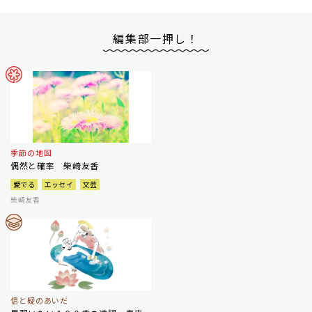
編集部一押し！
季節の地図
偶然と確率 柴崎友香
愛でる
エッセイ
文芸
柴崎友香
信と疑のあいだ