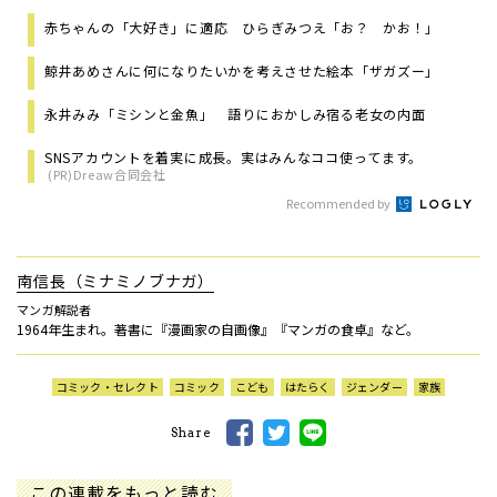
赤ちゃんの「大好き」に適応 ひらぎみつえ「お？ かお！」
鯨井あめさんに何になりたいかを考えさせた絵本「ザガズー」
永井みみ「ミシンと金魚」 語りにおかしみ宿る老女の内面
SNSアカウントを着実に成長。実はみんなココ使ってます。
(PR)Dreaw合同会社
Recommended by
南信長（ミナミノブナガ）
マンガ解説者
1964年生まれ。著書に『漫画家の自画像』『マンガの食卓』など。
コミック・セレクト
コミック
こども
はたらく
ジェンダー
家族
Share
この連載をもっと読む