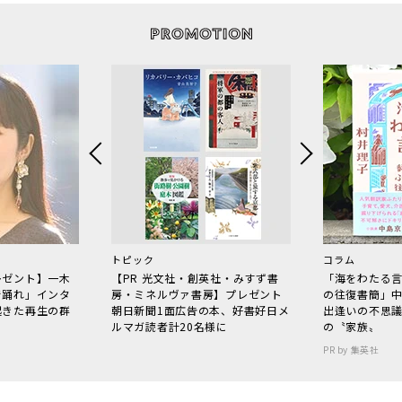
トピック
コラム
レゼント】一木
【PR 光文社・創英社・みすず書
「海をわたる
で踊れ」インタ
房・ミネルヴァ書房】プレゼント
の往復書簡」
起きた再生の群
朝日新聞1面広告の本、好書好日メ
出逢いの不思
ルマガ読者計20名様に
の〝家族〟
PR by 集英社