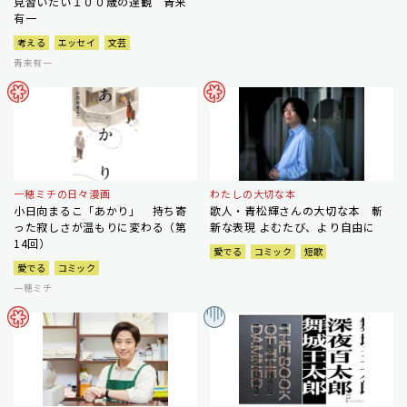
見習いたい１００歳の達観 青来
有一
考える
エッセイ
文芸
青来有一
一穂ミチの日々漫画
わたしの大切な本
小日向まるこ「あかり」 持ち寄
歌人・青松輝さんの大切な本 斬
った寂しさが温もりに変わる（第
新な表現 よむたび、より自由に
14回）
愛でる
コミック
短歌
愛でる
コミック
一穂ミチ