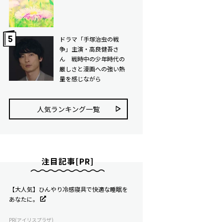
ドラマ「手塚治虫の戦
争」主演・高良健吾さ
ん 戦時中の少年時代の
厳しさと漫画への強い熱
量を感じながら
人気ランキング⼀覧
注目記事[PR]
【大人気】ひんやり冷感寝具で快適な睡眠を
あなたに。
PR(アイリスプラザ)