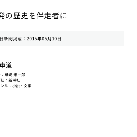
発の歴史を伴走者に
⽇新聞掲載：2015年05月10日
車道
者：磯崎 憲一郎
版社：新潮社
ャンル：小説・文学