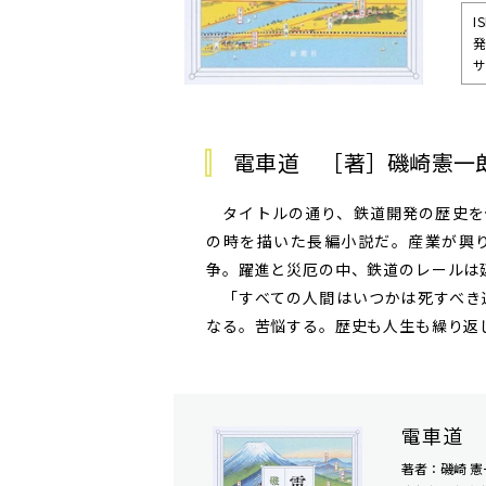
I
発
サ
電車道 ［著］磯崎憲一
タイトルの通り、鉄道開発の歴史を
の時を描いた長編小説だ。産業が興
争。躍進と災厄の中、鉄道のレールは
「すべての人間はいつかは死すべき
なる。苦悩する。歴史も人生も繰り返
電車道
著者：磯崎 憲