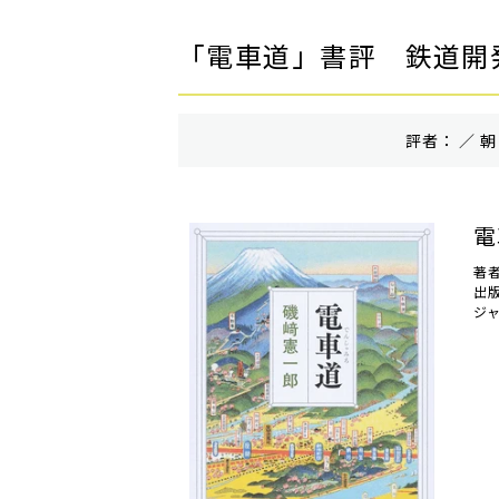
「電車道」書評 鉄道開
評者： ／ 朝
電
著
出
ジ