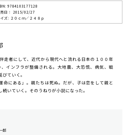
SBN: 9784103177128
売⽇： 2015/02/27
イズ: ２０ｃｍ／２４８ｐ
郎
伴走者にして、近代から現代へと流れる日本の１００年
り、インフラが整備される。大地震、大恐慌、病気、戦
延びていく。
運命にある」。親たちは死ぬ。だが、子は恋をして親と
し続いていく。そのうねりが小説になった。
一郎