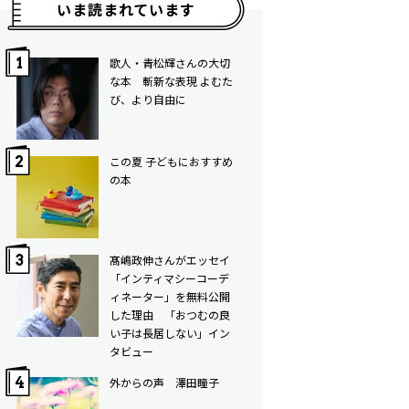
いま読まれています
歌人・青松輝さんの大切
な本 斬新な表現 よむた
び、より自由に
この夏 子どもにおすすめ
の本
髙嶋政伸さんがエッセイ
「インティマシーコーデ
ィネーター」を無料公開
した理由 「おつむの良
い子は長居しない」イン
タビュー
外からの声 澤田瞳子