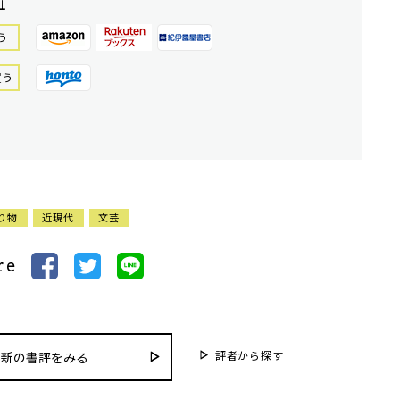
社
う
買う
り物
近現代
文芸
re
評者から探す
最新の書評をみる