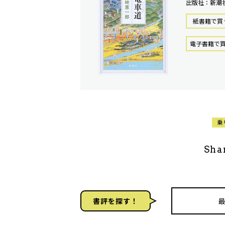
出版社：新潮
紙書籍で買
電⼦書籍で
乗
Sha
書評を探す！