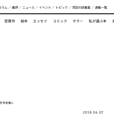
コラム
書評
ニュース
イベント
トピック
次回の読書⾯
連載一覧
好書好日
受賞作
絵本
エッセイ
コミック
ホラー
私が選ぶ本
？
えほん新定番
今めぐりたい児童文学の世界
図鑑の中の小宇宙
を伴走者に
2018.06.07