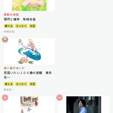
季節の地図
偶然と確率 柴崎友香
愛でる
エッセイ
文芸
柴崎友香
信と疑のあいだ
見習いたい１００歳の達観 青来
有一
考える
エッセイ
文芸
青来有一