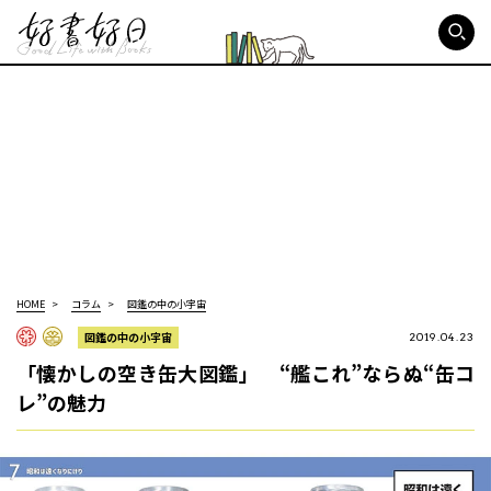
好書好日
HOME
コラム
図鑑の中の小宇宙
図鑑の中の小宇宙
2019.04.23
「懐かしの空き缶大図鑑」 “艦これ”ならぬ“缶コ
レ”の魅力