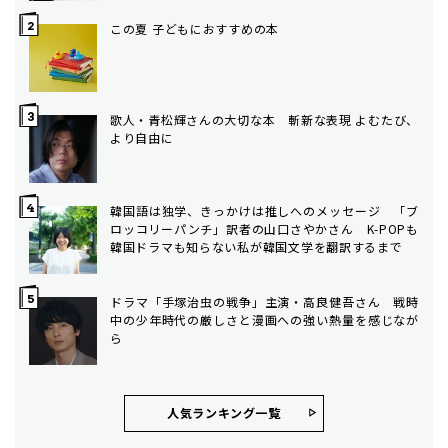
この夏 子どもにおすすめの本
歌人・青松輝さんの大切な本 斬新な表現 よむたび、
より自由に
韓国語は独学、きっかけは推しへのメッセージ 「ブ
ロッコリーパンチ」訳者の山口さやかさん K-POPも
韓国ドラマも知らない私が韓国文学を翻訳するまで
ドラマ「手塚治虫の戦争」主演・高良健吾さん 戦時
中の少年時代の厳しさと漫画への強い熱量を感じなが
ら
人気ランキング⼀覧