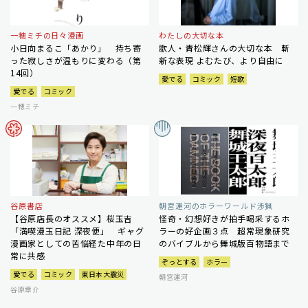
一穂ミチの日々漫画
わたしの大切な本
小日向まるこ「あかり」 持ち寄
歌人・青松輝さんの大切な本 斬
った寂しさが温もりに変わる（第
新な表現 よむたび、より自由に
14回）
愛でる
コミック
短歌
愛でる
コミック
一穂ミチ
谷原書店
朝宮運河のホラーワールド渉猟
【谷原店長のオススメ】桜玉吉
怪奇・幻想好きが拍手喝采するホ
「満喫漫玉日記 深夜便」 ギャグ
ラーの好企画３点 超常現象研究
漫画家としての苦悩経た中年の日
のバイブルから舞城版百物語まで
常に共感
ぞっとする
ホラー
愛でる
コミック
東日本大震災
朝宮運河
谷原章介