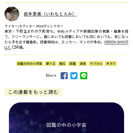
岩本恵美（いわもとえみ）
ライター/エディター/Webディレクター
東京・下町生まれの下町育ち。Webメディアや新聞記事の執筆・編集を経
て、フリーランサーに。食においても読書においても何においても、気になっ
たら手を出す雑食系。読書傾向は、エッセー、マンガが多め。
GREEN GHOST
LLC.
所属。
図鑑の中の小宇宙
愛でる
贈る
図鑑
音楽
サブカル
オタク
Share
この連載をもっと読む
図鑑の中の小宇宙