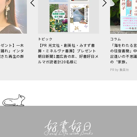
トピック
コラム
レゼント】一木
【PR 光文社・創英社・みすず書
「海をわたる
で踊れ」インタ
房・ミネルヴァ書房】プレゼント
の往復書簡」
起きた再生の群
朝日新聞1面広告の本、好書好日メ
出逢いの不思
ルマガ読者計20名様に
の〝家族〟
PR by 集英社