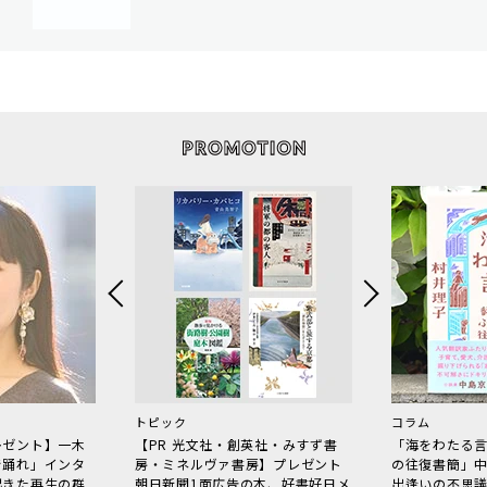
トピック
コラム
レゼント】一木
【PR 光文社・創英社・みすず書
「海をわたる
で踊れ」インタ
房・ミネルヴァ書房】プレゼント
の往復書簡」
起きた再生の群
朝日新聞1面広告の本、好書好日メ
出逢いの不思