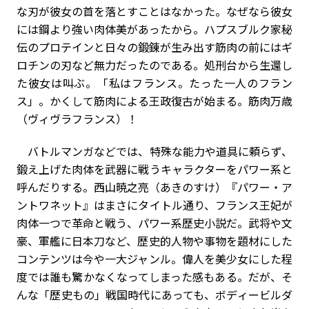
な刃が彼女の首を落とすことはなかった。なぜなら彼女
には鋼より強い肉体美があったから。ハプスブルク家秘
伝のプロテインと日々の鍛錬が生み出す筋肉の前にはギ
ロチンの刃など無力だったのである。処刑台から生還し
た彼女は叫ぶ。「私はフランス。たった一人のフラン
ス」。かくして筋肉による王政復古が始まる。筋肉万歳
（ヴィヴラフランス）！
バトルマンガなどでは、特殊な能力や道具に頼らず、
鍛え上げた肉体を武器に戦うキャラクターをパワー系と
呼んだりする。西山暁之亮（あきのすけ）『パワー・ア
ントワネット』はまさにタイトル通り、フランス王妃が
肉体一つで革命と戦う、パワー系歴史小説だ。武将や文
豪、軍艦に日本刀など、歴史的人物や事物を題材にした
コンテンツは今や一大ジャンル。偉人を美少女にした程
度では誰も驚かなくなってしまった感もある。だが、そ
んな「歴史もの」戦国時代にあっても、ボディービルダ