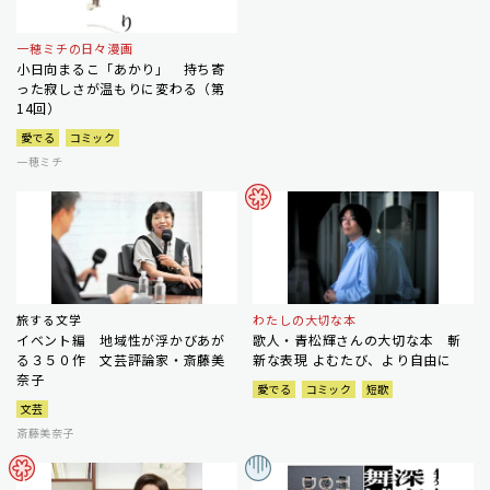
一穂ミチの日々漫画
小日向まるこ「あかり」 持ち寄
った寂しさが温もりに変わる（第
14回）
愛でる
コミック
一穂ミチ
旅する文学
わたしの大切な本
イベント編 地域性が浮かびあが
歌人・青松輝さんの大切な本 斬
る３５０作 文芸評論家・斎藤美
新な表現 よむたび、より自由に
奈子
愛でる
コミック
短歌
文芸
斎藤美奈子