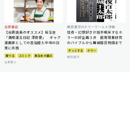
谷原書店
朝宮運河のホラーワールド渉猟
【谷原店長のオススメ】桜玉吉
怪奇・幻想好きが拍手喝采するホ
「満喫漫玉日記 深夜便」 ギャグ
ラーの好企画３点 超常現象研究
漫画家としての苦悩経た中年の日
のバイブルから舞城版百物語まで
常に共感
ぞっとする
ホラー
愛でる
コミック
東日本大震災
朝宮運河
谷原章介