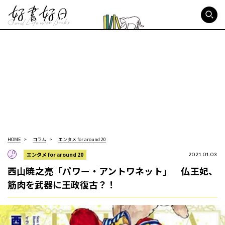
好書好日
HOME
コラム
エンタメ for around 20
エンタメ for around 20
2021.01.03
西山暁之亮「パワー・アントワネット」 仏王妃、
筋肉を武器に王政復古？！