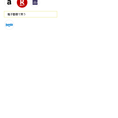
電⼦書籍で買う