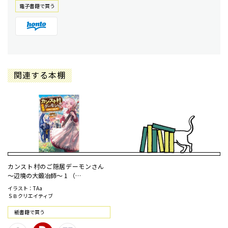
電⼦書籍で買う
関連する本棚
カンスト村のご隠居デーモンさん
～辺境の大鍛冶師～ 1 （…
イラスト：TAa
ＳＢクリエイティブ
紙書籍で買う