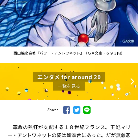
西山暁之亮著『パワー・アントワネット』（ＧＡ文庫・６９３円）
エンタメ for around 20
一覧を見る
Share
革命の熱狂が支配する１８世紀フランス。王妃マリ
ー・アントワネットの姿は断頭台にあった。だが無慈悲