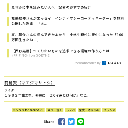
夏休みに本を読みたい人へ 記者のおすすめ紹介
髙嶋政伸さんがエッセイ「インティマシーコーディネーター」を無料
公開した理由 「お...
夏川草介さんの読んできた本たち 小学生時代に夢中になった「100
万回生きたねこ」...
【西野亮廣】つくりたいものを追求できる環境の作り方とは
(PR)FINCHI on GOETHE
Recommended by
前島賢（マエジマサトシ）
ライター
１９８２年生まれ。著書に「セカイ系とは何か」など。
エンタメ for around 20
笑う・泣く
ラノベ
歴史・時代小説
フランス
Share