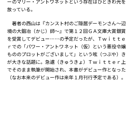
ーのマリー・アントワネットという存在はひときわ光を
放っている。
著者の西山は『カンスト村のご隠居デーモンさん～辺
境の大鍛冶（かじ）師～』で第１２回ＧＡ文庫大賞銀賞
を受賞してデビュー……の予定だったが、Ｔｗｉｔｔｅ
ｒでの「パワー・アントワネット（仮）という悪役令嬢
もののプロットがございまして」という呟（つぶや）き
が大きな話題に。急遽（きゅうきょ）Ｔｗｉｔｔｅｒ上
でそのまま執筆が開始され、本書がデビュー作となった
（なお本来のデビュー作は来年１月刊行予定である）。