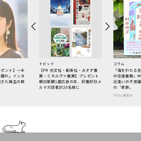
トピック
コラム
レゼント】一木
【PR 光文社・創英社・みすず書
「海をわたる
で踊れ」インタ
房・ミネルヴァ書房】プレゼント
の往復書簡」
起きた再生の群
朝日新聞1面広告の本、好書好日メ
出逢いの不思
ルマガ読者計20名様に
の〝家族〟
PR by 集英社