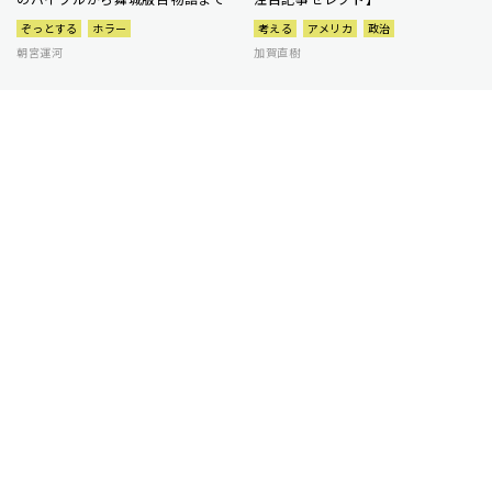
ぞっとする
ホラー
考える
アメリカ
政治
朝宮運河
加賀直樹