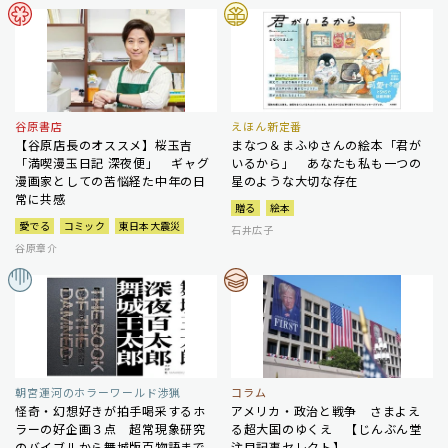
谷原書店
えほん新定番
【谷原店長のオススメ】桜玉吉
まなつ＆まふゆさんの絵本「君が
「満喫漫玉日記 深夜便」 ギャグ
いるから」 あなたも私も一つの
漫画家としての苦悩経た中年の日
星のような大切な存在
常に共感
贈る
絵本
愛でる
コミック
東日本大震災
石井広子
谷原章介
朝宮運河のホラーワールド渉猟
コラム
怪奇・幻想好きが拍手喝采するホ
アメリカ・政治と戦争 さまよえ
ラーの好企画３点 超常現象研究
る超大国のゆくえ 【じんぶん堂
のバイブルから舞城版百物語まで
注目記事セレクト】