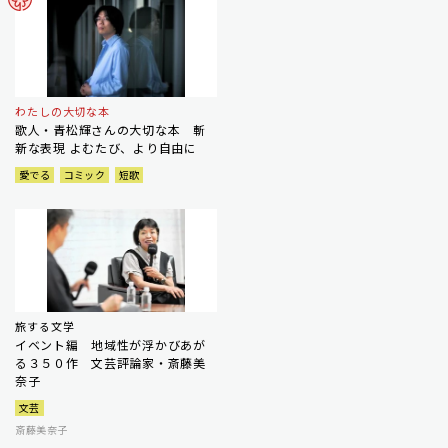
わたしの大切な本
歌人・青松輝さんの大切な本 斬
新な表現 よむたび、より自由に
愛でる
コミック
短歌
旅する文学
イベント編 地域性が浮かびあが
る３５０作 文芸評論家・斎藤美
奈子
文芸
斎藤美奈子