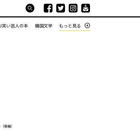
お笑い芸人の本
韓国文学
もっと見る
本屋は生きている
働きざかりの君たちへ
た（後編）