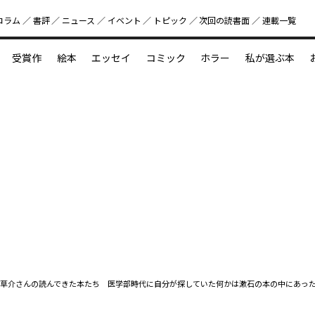
コラム
書評
ニュース
イベント
トピック
次回の読書⾯
連載一覧
好書好日
受賞作
絵本
エッセイ
コミック
ホラー
私が選ぶ本
？
えほん新定番
今めぐりたい児童文学の世界
図鑑の中の小宇宙
草介さんの読んできた本たち 医学部時代に自分が探していた何かは漱石の本の中にあっ