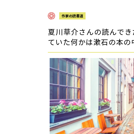
作家の読書道
夏川草介さんの読んでき
ていた何かは漱石の本の