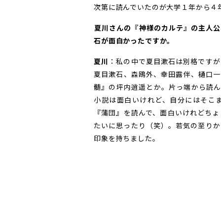
次第に読んでいたのが大学１年から４
――夏川さんの『神様のカルテ』の主
石が面白かったですか。
夏川
：私の中で夏目漱石は別格ですが
夏目漱石、森鴎外、幸田露伴、樋口一
髄』の坪内逍遥とか。片っ端から読ん
小説は面白いけれど、自分にはそこ
『蒲団』を読んで、面白いけれどちょ
たいに思ったり（笑）。若気の至りか
印象を持ちました。