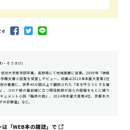
re
わ・そうすけ)
。信州大学医学部卒業。長野県にて地域医療に従事。2009年『神様
小学館文庫小説賞を受賞しデビュー。同書は2010年本屋大賞第2位
他の著書に、世界40か国以上で翻訳された『本を守ろうとする猫
木』、コロナ禍の最前線に立つ現役医師が自らの経験をもとに綴り
キュメント小説『臨床の砦』、2024年本屋大賞第4位、京都本大
ザの診察室』など。
は「WEB本の雑誌」で