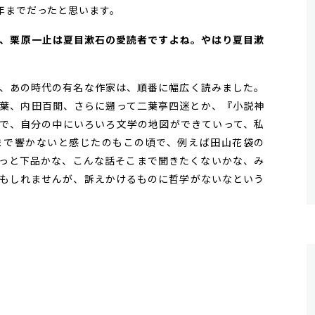
年までだったと思います。
人公、栗原一止は夏目漱石の愛読者ですよね。やはり夏目漱
、あの時代の有名な作家は、順番に幅広く読みました。
葉、内田百閒、さらに遡って二葉亭四迷とか、『小説神
で、自分の中にいろいろ文学の地図ができていって、私
まで響かないと感じたのもこの頃で、例えば田山花袋の
っと下品かな、こんな話そこまで聞きたくないかな、み
もしれませんが、訴えかけるものに哲学がないなという