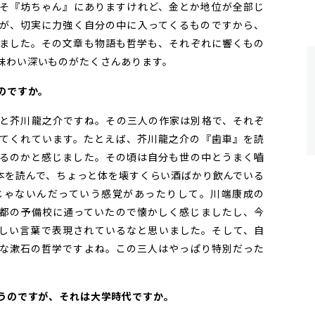
そ『坊ちゃん』にありますけれど、金とか地位が全部じ
が、切実に力強く自分の中に入ってくるものですから、
ました。その文章も物語も哲学も、それぞれに響くもの
味わい深いものがたくさんあります。
たのですか。
と芥川龍之介ですね。その三人の作家は別格で、それぞ
てくれています。たとえば、芥川龍之介の『歯車』を読
るのかと感じました。その頃は自分も世の中とうまく嚙
本を読んで、ちょっと体を壊すくらい酒ばかり飲んでいる
じゃないんだっていう感覚があったりして。川端康成の
都の予備校に通っていたので懐かしく感じましたし、今
しい言葉で表現されているなと思いました。そして、自
な漱石の哲学ですよね。この三人はやっぱり特別だった
思うのですが、それは大学時代ですか。