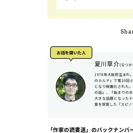
Sha
お話を聞いた人
夏川草介
(なつか
1978年大阪府生まれ
のカルテ』で第10回
となり映画化された。
の話』、『始まりの
大きな話題となったド
賞を受賞した『スピノ
「作家の読書道」のバックナンバー