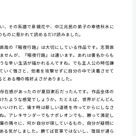
い、その系譜で泉鏡花や、中江兆民の弟子の幸徳秋水に
のものに惹かれて読めるだけ読みました。
直哉の『暗夜行路』は大切にしている作品です。志賀直
ませんが、『暗夜行路』は違います。あれは書名からも
うな辛い生活が描かれるんですね。でも主人公の時任謙
ていく強さと、他者を攻撃せずに自分の中で決着させて
るとある種の格好よさがありました。
存在感があったのが夏目漱石だったんです。作品全体の
けたような感覚でしょうか。たとえば、世界がどんどん
いいけれど、壊す時は新しい道徳を作ってからにしなさ
ね。アレキサンダーでもナポレオンでも、勝って満足し
葉の隅々に、何か自分が探しているもの、自分が疑問に
ある気がしました。勝てば官軍ではないし、理屈が通ら