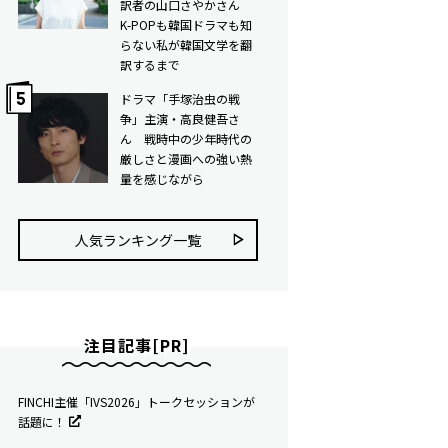
訳者の山口さやかさん
K-POPも韓国ドラマも知
らない私が韓国文学を翻
訳するまで
ドラマ「手塚治虫の戦
争」主演・高良健吾さ
ん 戦時中の少年時代の
厳しさと漫画への強い熱
量を感じながら
人気ランキング⼀覧
注目記事[PR]
FINCHI主催「IVS2026」トークセッションが
話題に！