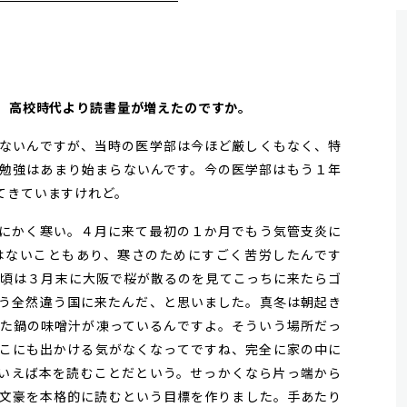
が、高校時代より読書量が増えたのですか。
ないんですが、当時の医学部は今ほど厳しくもなく、特
勉強はあまり始まらないんです。今の医学部はもう１年
てきていますけれど。
にかく寒い。４月に来て最初の１か月でもう気管支炎に
はないこともあり、寒さのためにすごく苦労したんです
の頃は３月末に大阪で桜が散るのを見てこっちに来たらゴ
う全然違う国に来たんだ、と思いました。真冬は朝起き
た鍋の味噌汁が凍っているんですよ。そういう場所だっ
こにも出かける気がなくなってですね、完全に家の中に
いえば本を読むことだという。せっかくなら片っ端から
文豪を本格的に読むという目標を作りました。手あたり