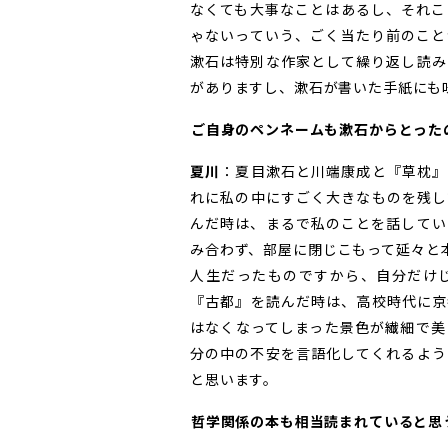
なくても大事なことはあるし、それこ
ゃないっていう、ごく当たり前のこと
漱石は特別な作家として繰り返し読み
がありますし、漱石が書いた手紙にも
――ご自身のペンネームも漱石からとっ
夏川
：夏目漱石と川端康成と『草枕』
れに私の中にすごく大きなものを残し
んだ時は、まるで私のことを話してい
み合わず、部屋に閉じこもって延々と
人生だったものですから、自分だけ
『古都』を読んだ時は、高校時代に京
はなくなってしまった景色が繊細で美
分の中の不安を言語化してくれるよう
と思います。
――哲学関係の本も相当読まれていると