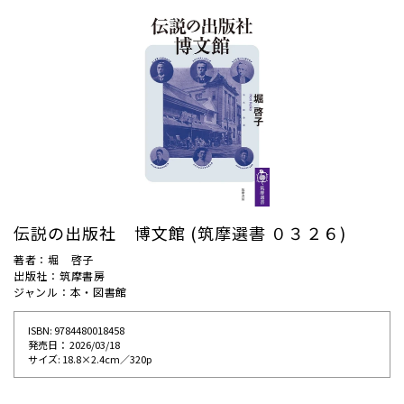
伝説の出版社 博文館 (筑摩選書 ０３２６)
著者：堀 啓子
出版社：筑摩書房
ジャンル：本・図書館
ISBN: 9784480018458
発売⽇： 2026/03/18
サイズ: 18.8×2.4cm／320p