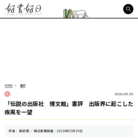
好書好日
HOME
書評
2026.05.30
「伝説の出版社 博文館」書評 出版界に起こした
疾風を一望
評者： 御厨貴 ／ 朝⽇新聞掲載：2026年05月30日