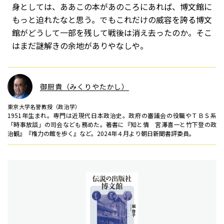
身としては、ああこの本があのころにあれば、博文館に
もっと迫れたなと思う。でもこれだけの威容を誇る博文
館がどうして一部を残して戦後は消え去ったのか。そこ
はまだ謎解きの余地がありやなしや。
御厨貴（みくりやたかし）
東京大学名誉教授（政治学）
1951年生まれ。専門は近現代日本政治史。政府の審議会の役職やＴＢＳ系
「時事放談」の司会なども務めた。著書に『知と情 宮澤喜一と竹下登の政
治観』『権力の館を歩く』など。2024年４月より朝日新聞書評委員。