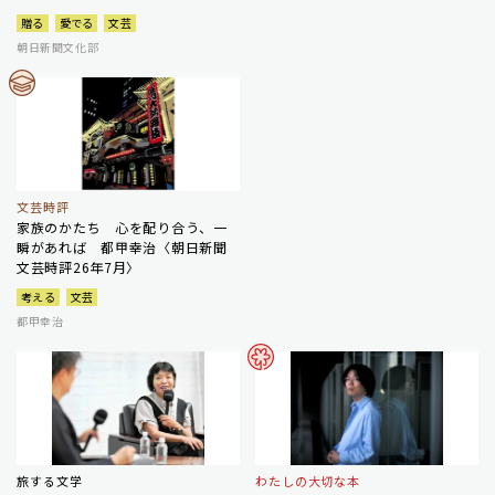
贈る
愛でる
文芸
朝日新聞文化部
文芸時評
家族のかたち 心を配り合う、一
瞬があれば 都甲幸治〈朝日新聞
文芸時評26年7月〉
考える
文芸
都甲幸治
旅する文学
わたしの大切な本