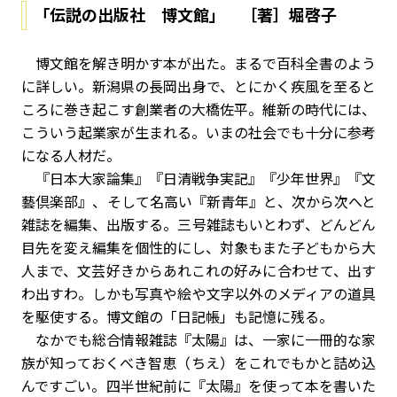
「伝説の出版社 博文館」 ［著］堀啓子
博文館を解き明かす本が出た。まるで百科全書のよう
に詳しい。新潟県の長岡出身で、とにかく疾風を至ると
ころに巻き起こす創業者の大橋佐平。維新の時代には、
こういう起業家が生まれる。いまの社会でも十分に参考
になる人材だ。
『日本大家論集』『日清戦争実記』『少年世界』『文
藝倶楽部』、そして名高い『新青年』と、次から次へと
雑誌を編集、出版する。三号雑誌もいとわず、どんどん
目先を変え編集を個性的にし、対象もまた子どもから大
人まで、文芸好きからあれこれの好みに合わせて、出す
わ出すわ。しかも写真や絵や文字以外のメディアの道具
を駆使する。博文館の「日記帳」も記憶に残る。
なかでも総合情報雑誌『太陽』は、一家に一冊的な家
族が知っておくべき智恵（ちえ）をこれでもかと詰め込
んですごい。四半世紀前に『太陽』を使って本を書いた