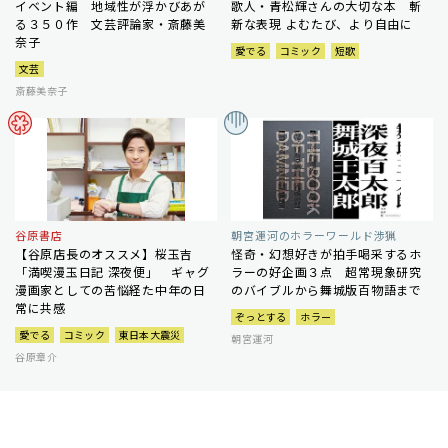
イベント編 地域性が浮かびあが
歌人・青松輝さんの大切な本 斬
る３５０作 文芸評論家・斎藤美
新な表現 よむたび、より自由に
奈子
愛でる
コミック
短歌
文芸
斎藤美奈子
谷原書店
朝宮運河のホラーワールド渉猟
【谷原店長のオススメ】桜玉吉
怪奇・幻想好きが拍手喝采するホ
「満喫漫玉日記 深夜便」 ギャグ
ラーの好企画３点 超常現象研究
漫画家としての苦悩経た中年の日
のバイブルから舞城版百物語まで
常に共感
ぞっとする
ホラー
愛でる
コミック
東日本大震災
朝宮運河
谷原章介