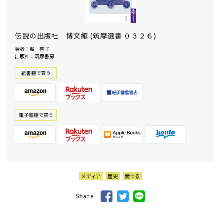
伝説の出版社 博文館 (筑摩選書 ０３２６)
著者：堀 啓子
出版社：筑摩書房
紙書籍で買う
電⼦書籍で買う
メディア
歴史
愛でる
Share