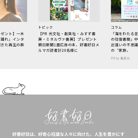
トピック
コラム
レゼント】一木
【PR 光文社・創英社・みすず書
「海をわたる
で踊れ」インタ
房・ミネルヴァ書房】プレゼント
の往復書簡」
起きた再生の群
朝日新聞1面広告の本、好書好日メ
出逢いの不思
ルマガ読者計20名様に
の〝家族〟
PR by 集英社
好書好日は、好奇心旺盛な人々に向けた、人生を豊かにす