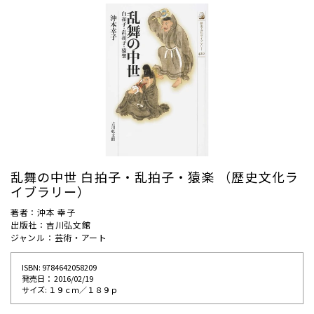
乱舞の中世 白拍子・乱拍子・猿楽 （歴史文化ラ
イブラリー）
著者：沖本 幸子
出版社：吉川弘文館
ジャンル：芸術・アート
ISBN: 9784642058209
発売⽇： 2016/02/19
サイズ: １９ｃｍ／１８９ｐ