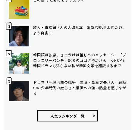
歌人・青松輝さんの大切な本 斬新な表現 よむたび、
より自由に
韓国語は独学、きっかけは推しへのメッセージ 「ブ
ロッコリーパンチ」訳者の山口さやかさん K-POPも
韓国ドラマも知らない私が韓国文学を翻訳するまで
ドラマ「手塚治虫の戦争」主演・高良健吾さん 戦時
中の少年時代の厳しさと漫画への強い熱量を感じなが
ら
人気ランキング⼀覧