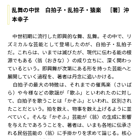
乱舞の中世 白拍子・乱拍子・猿楽 ［著］沖
本幸子
中世初期に流行した即興的な舞、乱舞。その中で、リ
ズミカルな芸能として登場したのが、白拍子・乱拍子
だ。これらは、いまでは滅びたが、現代に伝わる能の根
源でもある〈翁（おきな）〉の成り立ちに、深く関わっ
ているという。即興舞が次第にある形を持った芸能へと
展開していく過程を、著者は丹念に追いかける。
白拍子の最大の特徴は、それまでの催馬楽（さいば
ら）や今様などの歌謡が「歌ふ」といわれたのに対し
て、白拍子を歌うことは「かぞふ」といわれ、区別され
たことだという。拍を数え、物事を数え上げるように並
べていく。そんな「かぞふ」芸能が〈翁〉の生成に影響
を与えたであろうことを、著者は、いまも各地に伝承さ
れる民俗芸能の〈翁〉に手掛かりを求めて論じる。核心