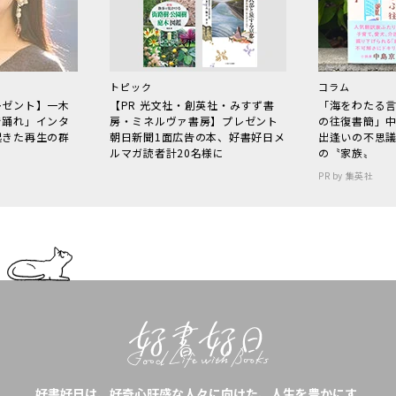
トピック
コラム
レゼント】一木
【PR 光文社・創英社・みすず書
「海をわたる
で踊れ」インタ
房・ミネルヴァ書房】プレゼント
の往復書簡」
起きた再生の群
朝日新聞1面広告の本、好書好日メ
出逢いの不思
ルマガ読者計20名様に
の〝家族〟
PR by 集英社
好書好日は、好奇心旺盛な人々に向けた、人生を豊かにす