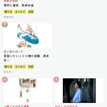
季節の地図
偶然と確率 柴崎友香
愛でる
エッセイ
文芸
柴崎友香
信と疑のあいだ
見習いたい１００歳の達観 青来
有一
考える
エッセイ
文芸
青来有一
一穂ミチの日々漫画
わたしの大切な本