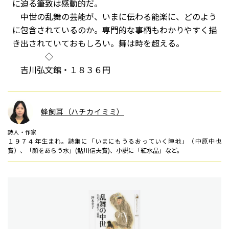
に迫る筆致は感動的だ。
中世の乱舞の芸能が、いまに伝わる能楽に、どのよう
に包含されているのか。専門的な事柄もわかりやすく描
き出されていておもしろい。舞は時を超える。
◇
吉川弘文館・１８３６円
蜂飼耳（ハチカイミミ）
詩人・作家
１９７４年生まれ。詩集に「いまにもうるおっていく陣地」（中原中也
賞）、「顔をあらう水」(鮎川信夫賞)、小説に「紅水晶」など。