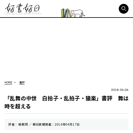
好書好日
HOME
書評
2018.06.06
「乱舞の中世 白拍子・乱拍子・猿楽」書評 舞は
時を超える
評者： 蜂飼耳 ／ 朝⽇新聞掲載：2016年04月17日