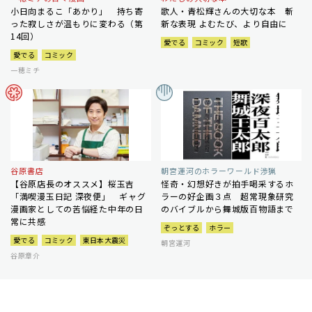
小日向まるこ「あかり」 持ち寄
歌人・青松輝さんの大切な本 斬
った寂しさが温もりに変わる（第
新な表現 よむたび、より自由に
14回）
愛でる
コミック
短歌
愛でる
コミック
一穂ミチ
谷原書店
朝宮運河のホラーワールド渉猟
【谷原店長のオススメ】桜玉吉
怪奇・幻想好きが拍手喝采するホ
「満喫漫玉日記 深夜便」 ギャグ
ラーの好企画３点 超常現象研究
漫画家としての苦悩経た中年の日
のバイブルから舞城版百物語まで
常に共感
ぞっとする
ホラー
愛でる
コミック
東日本大震災
朝宮運河
谷原章介