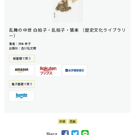
乱舞の中世 白拍子・乱拍子・猿楽 （歴史文化ライブラリ
ー）
著者：沖本 幸子
出版社：吉川弘文館
紙書籍で買う
電⼦書籍で買う
中世
芸能
Share