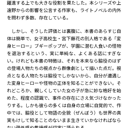
躍進する上でも大きな役割を果たした。本シリーズや上
遠野からの影響を公言する作家も、ライトノベルの内外
を問わず多数、存在している。
しかし、そうした評価とは裏腹に、本書のあらすじ自
体は簡単で、女子高校生・宮下藤花の別人格である「変
身ヒーロー」ブギーポップが、学園に潜む人食いの怪物
を退治するという、実に単純な、よくある話にすぎな
い。けれども本書の特徴は、それを本来なら脇役のはず
の登場人物たちの視点から群像劇として描いた点だ。視
点となる人物たちは脇役でしかないから、自分が遭遇し
た変身ヒーローや怪物の正体を知ることができない。そ
れどころか、親しくしていた女の子が急に妙な格好を始
めた、程度の認識で、事件の存在にさえ気づけなかった
りする。しかも彼らの多くは自身の立場に自覚的で、作
中では、脇役として物語の全貌（ぜんぼう）も世界の真
実もけして知ることのないまま生きていかなければなら
ない疎外感や焦燥感が切実に語られる。