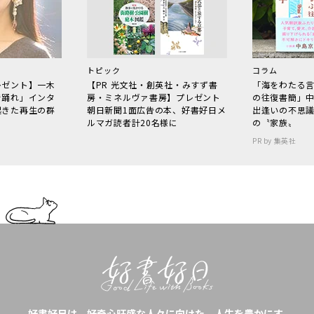
トピック
コラム
レゼント】一木
【PR 光文社・創英社・みすず書
「海をわたる
で踊れ」インタ
房・ミネルヴァ書房】プレゼント
の往復書簡」
起きた再生の群
朝日新聞1面広告の本、好書好日メ
出逢いの不思
ルマガ読者計20名様に
の〝家族〟
PR by 集英社
好書好日は、好奇心旺盛な人々に向けた、人生を豊かにす