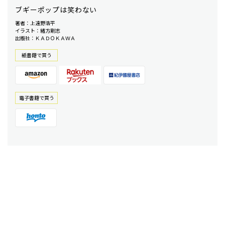
ブギーポップは笑わない
著者：上遠野浩平
イラスト：緒方剛志
出版社：ＫＡＤＯＫＡＷＡ
紙書籍で買う
電⼦書籍で買う