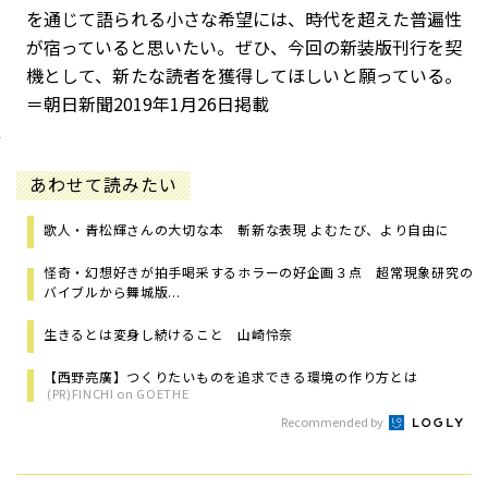
を通じて語られる小さな希望には、時代を超えた普遍性
が宿っていると思いたい。ぜひ、今回の新装版刊行を契
機として、新たな読者を獲得してほしいと願っている。
＝朝日新聞2019年1月26日掲載
あわせて読みたい
歌人・青松輝さんの大切な本 斬新な表現 よむたび、より自由に
怪奇・幻想好きが拍手喝采するホラーの好企画３点 超常現象研究の
バイブルから舞城版...
生きるとは変身し続けること 山崎怜奈
【西野亮廣】つくりたいものを追求できる環境の作り方とは
(PR)FINCHI on GOETHE
Recommended by