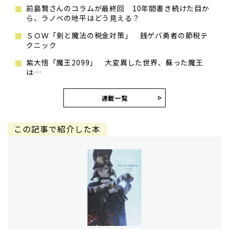
前島賢さんのコラムが最終回 10年間書き続けた目か
ら、ラノベの地平はどう見える？
ＳＯＷ「剣と魔法の税金対策」 銭ゲバ勇者の節税テ
クニック
紫大悟「魔王2099」 大変異した世界、蘇った魔王
は…
連載一覧
この記事で紹介した本