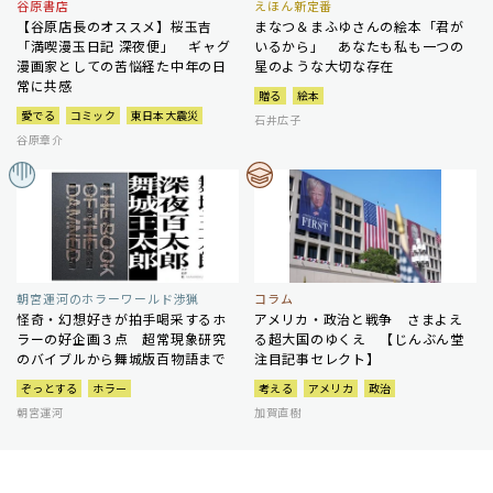
谷原書店
えほん新定番
【谷原店長のオススメ】桜玉吉
まなつ＆まふゆさんの絵本「君が
「満喫漫玉日記 深夜便」 ギャグ
いるから」 あなたも私も一つの
漫画家としての苦悩経た中年の日
星のような大切な存在
常に共感
贈る
絵本
愛でる
コミック
東日本大震災
石井広子
谷原章介
朝宮運河のホラーワールド渉猟
コラム
怪奇・幻想好きが拍手喝采するホ
アメリカ・政治と戦争 さまよえ
ラーの好企画３点 超常現象研究
る超大国のゆくえ 【じんぶん堂
のバイブルから舞城版百物語まで
注目記事セレクト】
ぞっとする
ホラー
考える
アメリカ
政治
朝宮運河
加賀直樹