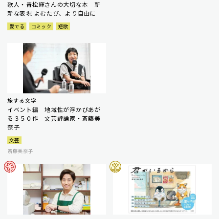
歌人・青松輝さんの大切な本 斬
新な表現 よむたび、より自由に
愛でる
コミック
短歌
旅する文学
イベント編 地域性が浮かびあが
る３５０作 文芸評論家・斎藤美
奈子
文芸
斎藤美奈子