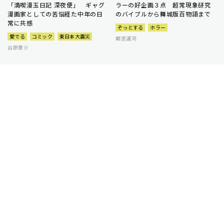
「満喫漫玉日記 深夜便」 ギャグ
ラーの好企画３点 超常現象研究
漫画家としての苦悩経た中年の日
のバイブルから舞城版百物語まで
常に共感
ぞっとする
ホラー
愛でる
コミック
東日本大震災
朝宮運河
谷原章介