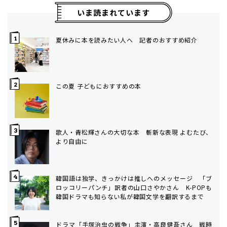
いま読まれています
夏休みに本を読みたい人へ 記者のおすすめ紹介
この夏 子どもにおすすめの本
歌人・青松輝さんの大切な本 斬新な表現 よむたび、
より自由に
韓国語は独学、きっかけは推しへのメッセージ 「ブ
ロッコリーパンチ」訳者の山口さやかさん K-POPも
韓国ドラマも知らない私が韓国文学を翻訳するまで
ドラマ「手塚治虫の戦争」主演・高良健吾さん 戦時