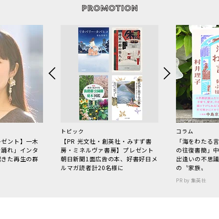
トピック
コラム
レゼント】一木
【PR 光文社・創英社・みすず書
「海をわたる
で踊れ」インタ
房・ミネルヴァ書房】プレゼント
の往復書簡」
起きた再生の群
朝日新聞1面広告の本、好書好日メ
出逢いの不思
ルマガ読者計20名様に
の〝家族〟
PR by 集英社