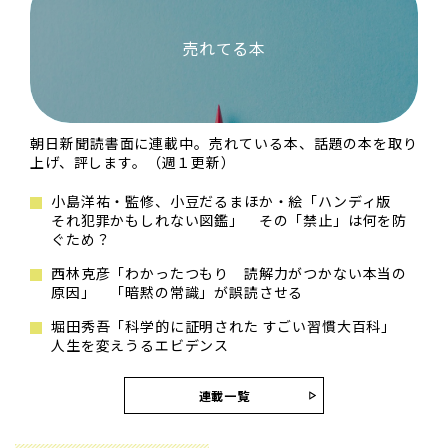
売れてる本
朝日新聞読書面に連載中。売れている本、話題の本を取り
上げ、評します。（週１更新）
小島洋祐・監修、小豆だるまほか・絵「ハンディ版
それ犯罪かもしれない図鑑」 その「禁止」は何を防
ぐため？
西林克彦「わかったつもり 読解力がつかない本当の
原因」 「暗黙の常識」が誤読させる
堀田秀吾「科学的に証明された すごい習慣大百科」
人生を変えうるエビデンス
連載一覧