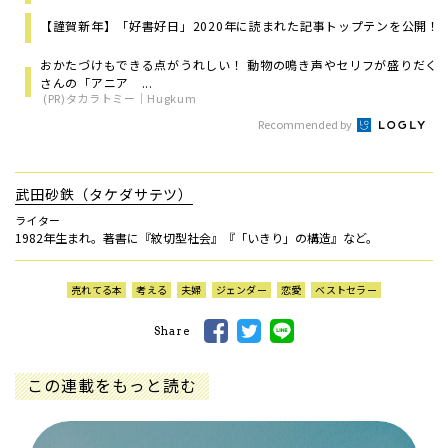
【謹賀新年】「好書好日」2020年に読まれた記事トップテンを公開！
おかたづけもできる点がうれしい！ 動物の鳴き声やセリフが盛りだく
さんの「アニア ...
(PR)タカラトミー｜Hugkum
Recommended by
武田砂鉄（タケダサテツ）
ライター
1982年生まれ。著書に『紋切型社会』『「いきり」の構造』など。
売れてる本
考える
夫婦
ジェンダー
恋愛
ベストセラー
Share
この連載をもっと読む