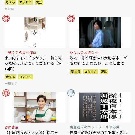
考える
エッセイ
文芸
青来有一
一穂ミチの日々漫画
わたしの大切な本
小日向まるこ「あかり」 持ち寄
歌人・青松輝さんの大切な本 斬
った寂しさが温もりに変わる（第
新な表現 よむたび、より自由に
14回）
愛でる
コミック
短歌
愛でる
コミック
一穂ミチ
谷原書店
朝宮運河のホラーワールド渉猟
【谷原店長のオススメ】桜玉吉
怪奇・幻想好きが拍手喝采するホ