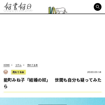
好書好日
HOME
コラム
売れてる本
売れてる本
2020.03.18
能町みね子「結婚の奴」 世間も自分も疑ってみた
ら