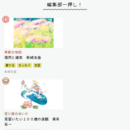
編集部一押し！
季節の地図
偶然と確率 柴崎友香
愛でる
エッセイ
文芸
柴崎友香
信と疑のあいだ
見習いたい１００歳の達観 青来
有一