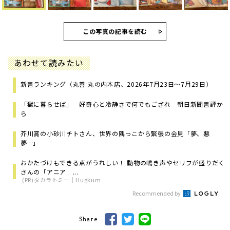
この写真の記事を読む
あわせて読みたい
新書ランキング（丸善 丸の内本店、2026年7月23日～7月29日）
「獄に暮らせば」 好奇心と冷静さで何でもござれ 朝日新聞書評か
ら
芥川賞の小砂川チトさん、世界の隅っこから緊張の会見「夢、悪
夢…」
おかたづけもできる点がうれしい！ 動物の鳴き声やセリフが盛りだく
さんの「アニア ...
(PR)タカラトミー｜Hugkum
Recommended by
Share