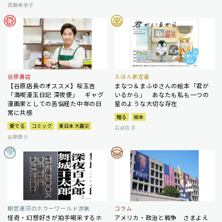
斎藤美奈子
谷原書店
えほん新定番
【谷原店長のオススメ】桜玉吉
まなつ＆まふゆさんの絵本「君が
「満喫漫玉日記 深夜便」 ギャグ
いるから」 あなたも私も一つの
漫画家としての苦悩経た中年の日
星のような大切な存在
常に共感
贈る
絵本
愛でる
コミック
東日本大震災
石井広子
谷原章介
朝宮運河のホラーワールド渉猟
コラム
怪奇・幻想好きが拍手喝采するホ
アメリカ・政治と戦争 さまよえ