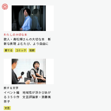
わたしの大切な本
歌人・青松輝さんの大切な本 斬
新な表現 よむたび、より自由に
愛でる
コミック
短歌
旅する文学
イベント編 地域性が浮かびあが
る３５０作 文芸評論家・斎藤美
奈子
文芸