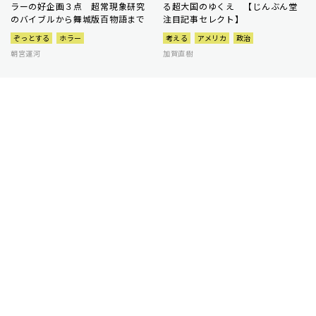
ラーの好企画３点 超常現象研究
る超大国のゆくえ 【じんぶん堂
のバイブルから舞城版百物語まで
注目記事セレクト】
ぞっとする
ホラー
考える
アメリカ
政治
朝宮運河
加賀直樹