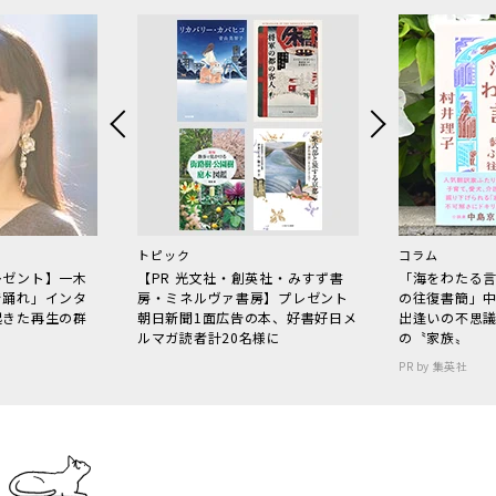
トピック
コラム
レゼント】一木
【PR 光文社・創英社・みすず書
「海をわたる
で踊れ」インタ
房・ミネルヴァ書房】プレゼント
の往復書簡」
起きた再生の群
朝日新聞1面広告の本、好書好日メ
出逢いの不思
ルマガ読者計20名様に
の〝家族〟
PR by 集英社