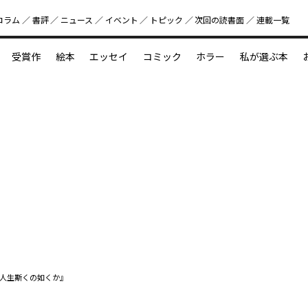
コラム
書評
ニュース
イベント
トピック
次回の読書⾯
連載一覧
好書好日
受賞作
絵本
エッセイ
コミック
ホラー
私が選ぶ本
？
えほん新定番
今めぐりたい児童文学の世界
図鑑の中の小宇宙
人生斯くの如くか』