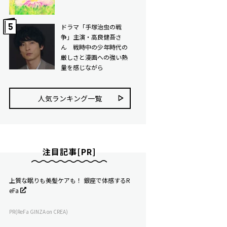
ドラマ「手塚治虫の戦
争」主演・高良健吾さ
ん 戦時中の少年時代の
厳しさと漫画への強い熱
量を感じながら
人気ランキング⼀覧
注目記事[PR]
上質な眠りも美髪ケアも！ 銀座で体感するR
eFa
PR(ReFa GINZA on CREA)