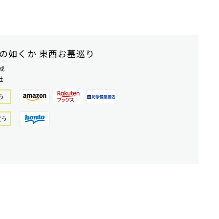
の如くか 東西お墓巡り
成
社
う
買う