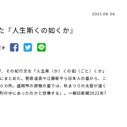
2021.08.06
た『人生斯くの如くか』
re
、その紀行文を『人生斯（か）くの如（ごと）くか』
にまとめた。菅原道真や江藤新平ら日本人の墓から、ニ
０カ所。盛岡市の原敬の墓では、秋まつりの太鼓が遠く
列の中にあったのかと想像する」。＝朝日新聞2021年7