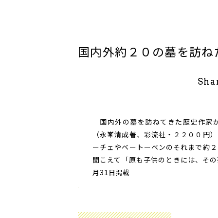
国内外約２０の墓を訪ね
Sha
国内外の墓を訪ねてきた歴史作家が
（永峯清成著、彩流社・２２００円）
ーチェやベートーベンのそれまで約２
聞こえて「原も子供のときには、その
月31日掲載