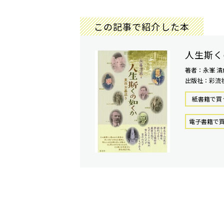
この記事で紹介した本
人生斯く
著者：永峯 清
出版社：彩流
紙書籍で買
電⼦書籍で