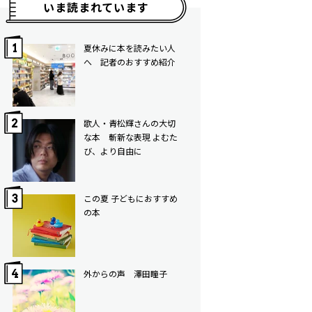
いま読まれています
夏休みに本を読みたい人
へ 記者のおすすめ紹介
歌人・青松輝さんの大切
な本 斬新な表現 よむた
び、より自由に
この夏 子どもにおすすめ
の本
外からの声 澤田瞳子