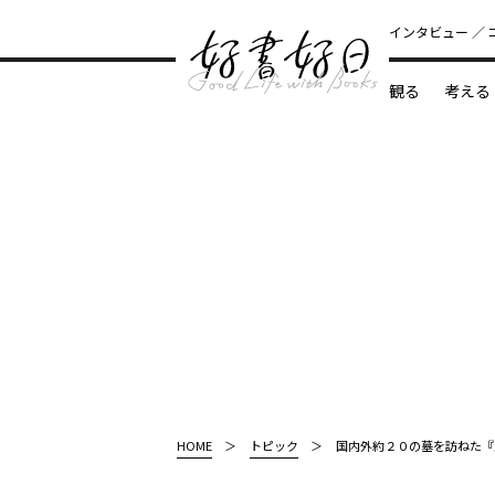
インタビュー
観る
考える
どんな本
HOME
トピック
国内外約２０の墓を訪ねた『