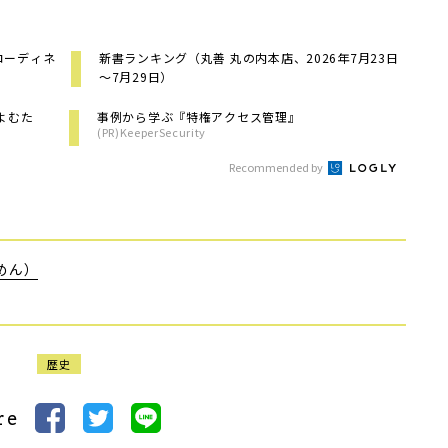
コーディネ
新書ランキング（丸善 丸の内本店、2026年7月23日
～7月29日）
よむた
事例から学ぶ『特権アクセス管理』
(PR)KeeperSecurity
Recommended by
めん）
歴史
re