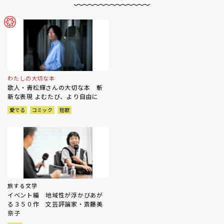
わたしの大切な本
歌人・青松輝さんの大切な本 斬
新な表現 よむたび、より自由に
愛でる
コミック
短歌
旅する文学
イベント編 地域性が浮かびあが
る３５０作 文芸評論家・斎藤美
奈子