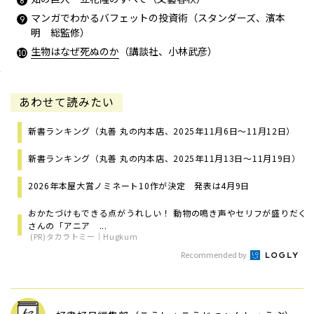
マンガでわかるバフェットの投資術（スタンダーズ、濱本
明 総監修）
生物はなぜ死ぬのか
（講談社、小林武彦）
あわせて読みたい
新書ランキング（丸善 丸の内本店、2025年11月6日～11月12日）
新書ランキング（丸善 丸の内本店、2025年11月13日～11月19日）
2026年本屋大賞ノミネート10作が決定 発表は4月9日
おかたづけもできる点がうれしい！ 動物の鳴き声やセリフが盛りだく
さんの「アニア ...
(PR)タカラトミー｜Hugkum
Recommended by