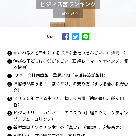
ビジネス書ランキング
一覧を見る
Share
かかわる人を幸せにするお掃除会社（きんざい、中澤清一）
伸びる子どもは○○がすごい（日経ＢＰマーケティング、榎
本博明）
’２２ 会社四季報 業界地図（東洋経済新報社）
お客様が集まる！「ぼくだけ」の売り方（すばる舎、松野恵
介）
２０３０年得する生き方、損する習慣（徳間書店、船ヶ山
哲）
ビジョナリー・カンパニーＺＥＲＯ（日経ＢＰマーケティン
グ、ジム・コリンズ）
新型コロナワクチン本当の「真実」（講談社、宮坂昌之）
知の巨人 立花隆のすべて（文藝春秋）