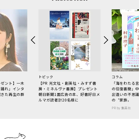
トピック
コラム
レゼント】一木
【PR 光文社・創英社・みすず書
「海をわたる
で踊れ」インタ
房・ミネルヴァ書房】プレゼント
の往復書簡」
起きた再生の群
朝日新聞1面広告の本、好書好日メ
出逢いの不思
ルマガ読者計20名様に
の〝家族〟
PR by 集英社