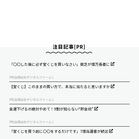
注目記事[PR]
「〇〇した後に必ず宝くじを買いなさい」貧乏が億万長者に
PR(合同会社デジタルファーム )
【宝くじ】このままの買い方で、本当に当たると思いますか
PR(合同会社デジタルファーム )
金運下げるの絶対やめて！9割が知らない“貯金術”
PR(合同会社デジタルファーム )
「宝くじを買う前に〇〇をするだけです」7億当選者が続出