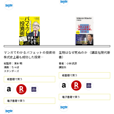
マンガでわかるバフェットの投資術
生物はなぜ死ぬのか （講談社現代新
株式史上最も成功した投資…
書）
総監修：濱本 明
著者：小林 武彦
漫画：ちゃぼ
講談社
スタンダーズ
紙書籍で買う
紙書籍で買う
電⼦書籍で買う
電⼦書籍で買う