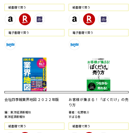
紙書籍で買う
紙書籍で買う
電⼦書籍で買う
電⼦書籍で買う
会社四季報業界地図 ２０２２年版
お客様が集まる！「ぼくだけ」の売
り方
編：東洋経済新報社
著者：松野恵介
東洋経済新報社
すばる舎
紙書籍で買う
紙書籍で買う