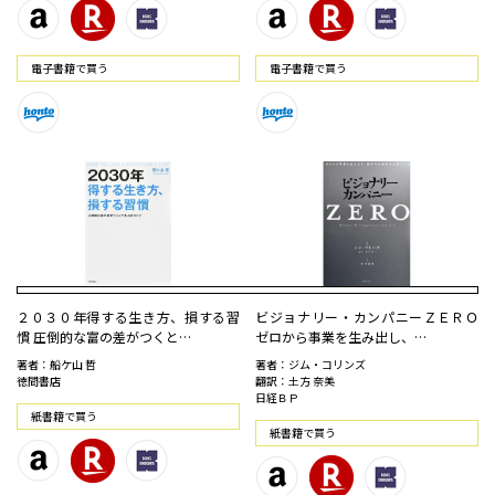
電⼦書籍で買う
電⼦書籍で買う
２０３０年得する生き方、損する習
ビジョナリー・カンパニーＺＥＲＯ
慣 圧倒的な富の差がつくと…
ゼロから事業を生み出し、…
著者：船ケ山 哲
著者：ジム・コリンズ
徳間書店
翻訳：土方 奈美
日経ＢＰ
紙書籍で買う
紙書籍で買う