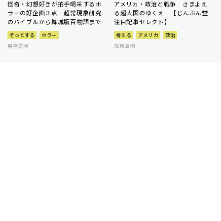
怪奇・幻想好きが拍手喝采するホ
アメリカ・政治と戦争 さまよえ
ラーの好企画３点 超常現象研究
る超大国のゆくえ 【じんぶん堂
のバイブルから舞城版百物語まで
注目記事セレクト】
ぞっとする
ホラー
考える
アメリカ
政治
朝宮運河
加賀直樹