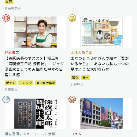
文芸
斎藤美奈子
谷原書店
えほん新定番
【谷原店長のオススメ】桜玉吉
まなつ＆まふゆさんの絵本「君が
「満喫漫玉日記 深夜便」 ギャグ
いるから」 あなたも私も一つの
漫画家としての苦悩経た中年の日
星のような大切な存在
常に共感
贈る
絵本
愛でる
コミック
東日本大震災
石井広子
谷原章介
朝宮運河のホラーワールド渉猟
コラム