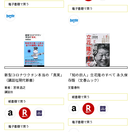
電⼦書籍で買う
電⼦書籍で買う
新型コロナワクチン本当の「真実」
「知の巨人」立花隆のすべて 永久保
（講談社現代新書）
存版 （文春ムック）
著者：宮坂 昌之
文藝春秋
講談社
紙書籍で買う
紙書籍で買う
電⼦書籍で買う
電⼦書籍で買う