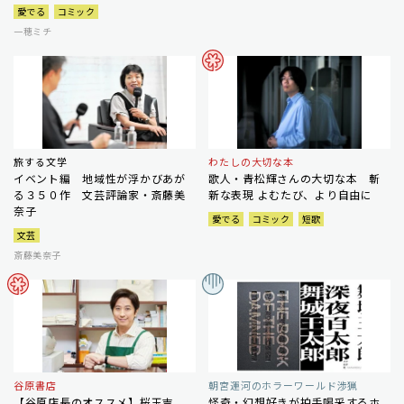
愛でる
コミック
一穂ミチ
旅する文学
わたしの大切な本
イベント編 地域性が浮かびあが
歌人・青松輝さんの大切な本 斬
る３５０作 文芸評論家・斎藤美
新な表現 よむたび、より自由に
奈子
愛でる
コミック
短歌
文芸
斎藤美奈子
谷原書店
朝宮運河のホラーワールド渉猟
【谷原店長のオススメ】桜玉吉
怪奇・幻想好きが拍手喝采するホ