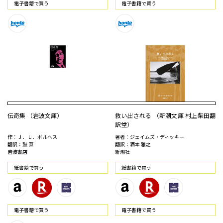
電⼦書籍で買う
電⼦書籍で買う
伝奇集 （岩波文庫）
救い出される （新潮文庫 村上柴田翻
訳堂）
作：Ｊ．Ｌ．ボルヘス
著者：ジェイムズ・ディッキー
翻訳：鼓 直
翻訳：酒本 雅之
岩波書店
新潮社
紙書籍で買う
紙書籍で買う
電⼦書籍で買う
電⼦書籍で買う