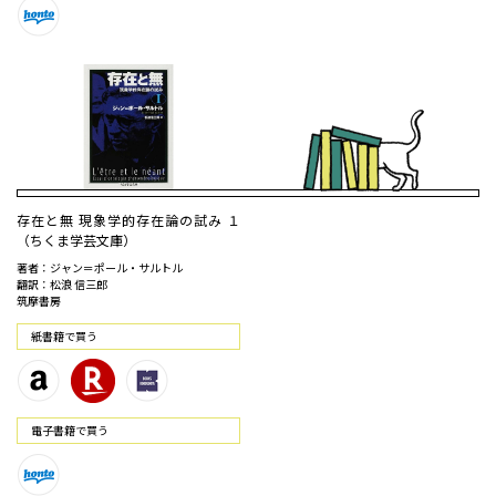
存在と無 現象学的存在論の試み １
（ちくま学芸文庫）
著者：ジャン＝ポール・サルトル
翻訳：松浪 信三郎
筑摩書房
紙書籍で買う
電⼦書籍で買う