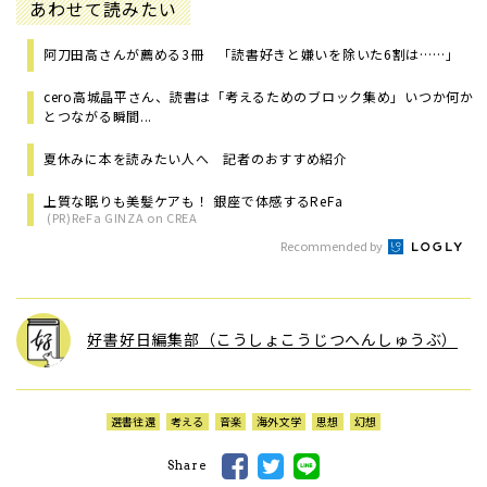
あわせて読みたい
阿刀田高さんが薦める3冊 「読書好きと嫌いを除いた6割は……」
cero高城晶平さん、読書は「考えるためのブロック集め」いつか何か
とつながる瞬間...
夏休みに本を読みたい人へ 記者のおすすめ紹介
上質な眠りも美髪ケアも！ 銀座で体感するReFa
(PR)ReFa GINZA on CREA
Recommended by
好書好日編集部（こうしょこうじつへんしゅうぶ）
選書往還
考える
音楽
海外文学
思想
幻想
Share