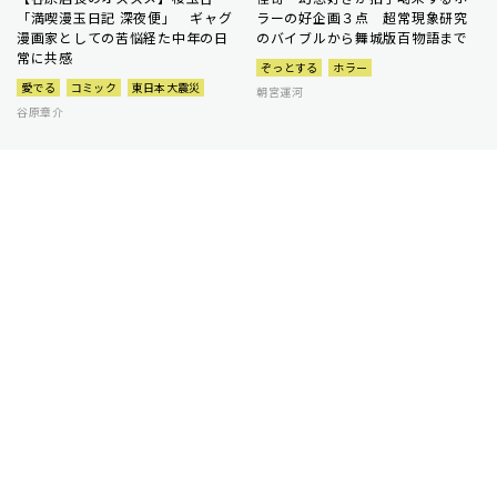
「満喫漫玉日記 深夜便」 ギャグ
ラーの好企画３点 超常現象研究
漫画家としての苦悩経た中年の日
のバイブルから舞城版百物語まで
常に共感
ぞっとする
ホラー
愛でる
コミック
東日本大震災
朝宮運河
谷原章介