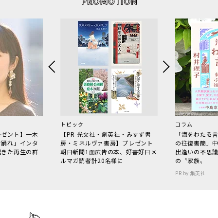
トピック
コラム
レゼント】一木
【PR 光文社・創英社・みすず書
「海をわたる
で踊れ」インタ
房・ミネルヴァ書房】プレゼント
の往復書簡」
起きた再生の群
朝日新聞1面広告の本、好書好日メ
出逢いの不思
ルマガ読者計20名様に
の〝家族〟
PR by 集英社