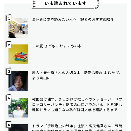
いま読まれています
夏休みに本を読みたい人へ 記者のおすすめ紹介
この夏 子どもにおすすめの本
歌人・青松輝さんの大切な本 斬新な表現 よむたび、
より自由に
韓国語は独学、きっかけは推しへのメッセージ 「ブ
ロッコリーパンチ」訳者の山口さやかさん K-POPも
韓国ドラマも知らない私が韓国文学を翻訳するまで
ドラマ「手塚治虫の戦争」主演・高良健吾さん 戦時
中の少年時代の厳しさと漫画への強い熱量を感じなが