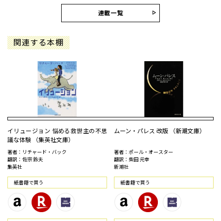
連載一覧
関連する本棚
イリュージョン 悩める救世主の不思
ムーン・パレス 改版 （新潮文庫）
議な体験 （集英社文庫）
著者：リチャード・バック
著者：ポール・オースター
翻訳：佐宗 鈴夫
翻訳：柴田 元幸
集英社
新潮社
紙書籍で買う
紙書籍で買う