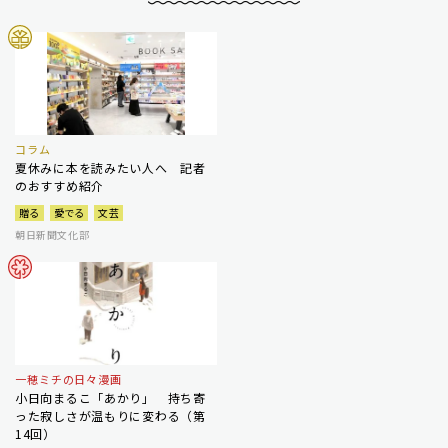
コラム
夏休みに本を読みたい人へ 記者
のおすすめ紹介
贈る
愛でる
文芸
朝日新聞文化部
一穂ミチの日々漫画
小日向まるこ「あかり」 持ち寄
った寂しさが温もりに変わる（第
14回）