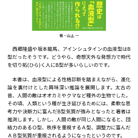
著・山上 一
西郷隆盛や坂本龍馬、アインシュタインの血液型はB
型だったそうです。どうやら、奇想天外な発想力で時代
を切り拓(ひら)く人にB型が多いらしいのです。
本書は、血液型による性格診断を踏まえながら、進化
論を裏付けとした興味深い推論を展開します。太古の
昔、人間の敵はオオカミやクマなど種外の生物でした。
その頃、人類という種が生き延びるためには、柔軟な思
考力や決断力に富んだB型気質が強みとなったと著者は
推測します。しかし、人間の敵が同じ人間になると、団
結力のあるＯ型、秩序を重視するＡ型、調整力に富んだ
ＡＢ型気質が重視されるようになったというのです。