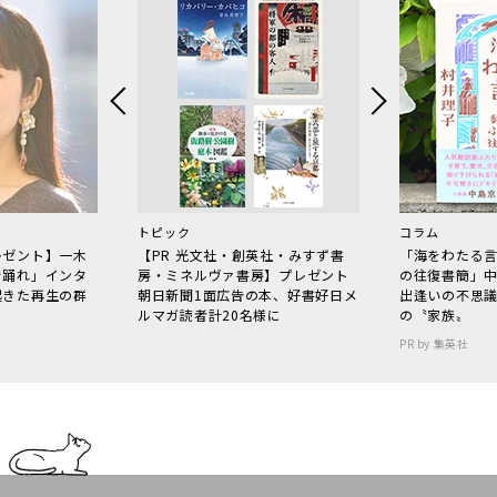
トピック
コラム
レゼント】一木
【PR 光文社・創英社・みすず書
「海をわたる
で踊れ」インタ
房・ミネルヴァ書房】プレゼント
の往復書簡」
起きた再生の群
朝日新聞1面広告の本、好書好日メ
出逢いの不思
ルマガ読者計20名様に
の〝家族〟
PR by 集英社