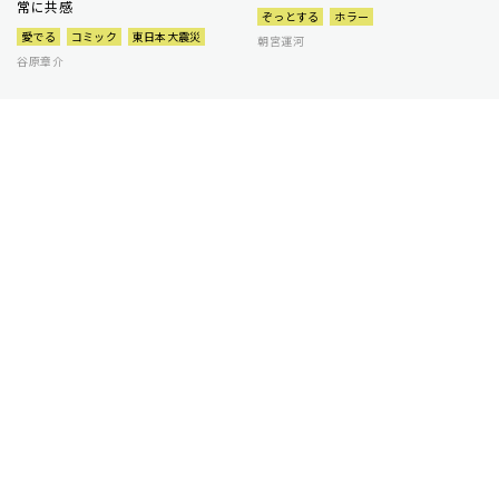
常に共感
ぞっとする
ホラー
愛でる
コミック
東日本大震災
朝宮運河
谷原章介