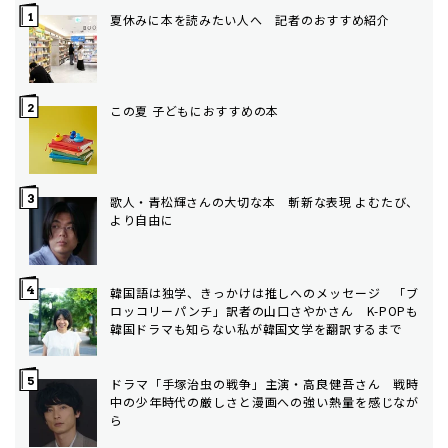
夏休みに本を読みたい人へ 記者のおすすめ紹介
この夏 子どもにおすすめの本
歌人・青松輝さんの大切な本 斬新な表現 よむたび、
より自由に
韓国語は独学、きっかけは推しへのメッセージ 「ブ
ロッコリーパンチ」訳者の山口さやかさん K-POPも
韓国ドラマも知らない私が韓国文学を翻訳するまで
ドラマ「手塚治虫の戦争」主演・高良健吾さん 戦時
中の少年時代の厳しさと漫画への強い熱量を感じなが
ら