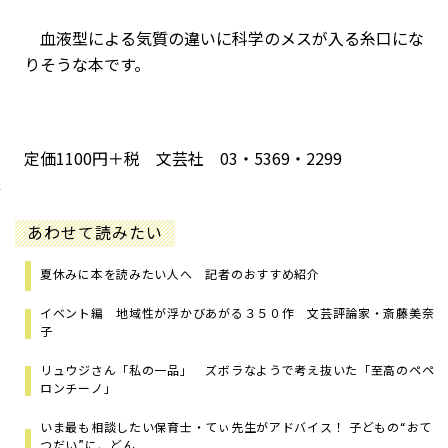
血液型による気質の違いに科学のメスが入る糸口にな
りそうな本です。
定価1100円＋税 文芸社 03・5369・2299
あわせて読みたい
夏休みに本を読みたい人へ 記者のおすすめ紹介
イベント編 地域性が浮かびあがる３５０作 文芸評論家・斎藤美奈
子
リュウジさん「私の一品」 ズボラなようで考え抜いた「至高のペペ
ロンチーノ」
いま最も相談したい保育士・てぃ先生がアドバイス！ 子どもの“おて
つだい”に、どん...