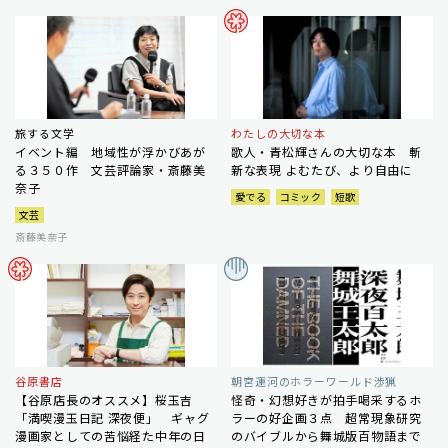
旅する文学
わたしの大切な本
イベント編 地域性が浮かびあが
歌人・青松輝さんの大切な本 斬
る３５０作 文芸評論家・斎藤美
新な表現 よむたび、より自由に
奈子
愛でる
コミック
短歌
文芸
斎藤美奈子
谷原書店
朝宮運河のホラーワールド渉猟
【谷原店長のオススメ】桜玉吉
怪奇・幻想好きが拍手喝采するホ
「満喫漫玉日記 深夜便」 ギャグ
ラーの好企画３点 超常現象研究
漫画家としての苦悩経た中年の日
のバイブルから舞城版百物語まで