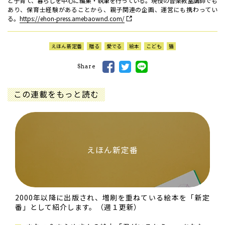
と子育て、暮らしを中心に編集・執筆を行っている。現役の音楽教室講師でも
あり、保育士経験があることから、親子関連の企画、運営にも携わってい
る。
https://ehon-press.amebaownd.com/
えほん新定番
贈る
愛でる
絵本
こども
猫
Share
この連載をもっと読む
えほん新定番
2000年以降に出版され、増刷を重ねている絵本を「新定
番」として紹介します。（週１更新）