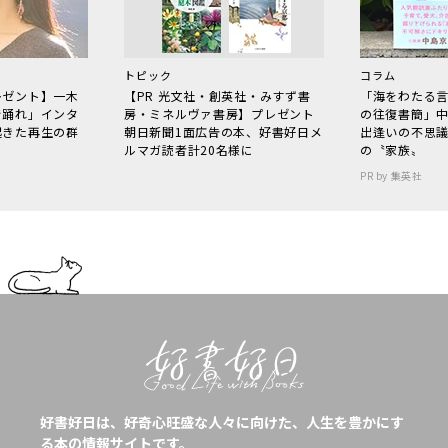
トピック
コラム
レゼント】一木
【PR 光文社・創英社・みすず書
「海をわたる
で踊れ」インタ
房・ミネルヴァ書房】プレゼント
の往復書簡」
起きた再生の群
朝日新聞1面広告の本、好書好日メ
出逢いの不思
ルマガ読者計20名様に
の〝家族〟
PR by 集英社
好書好日は、好奇心旺盛な人々に向けた、人生を豊かにす
る本の情報サイトです。