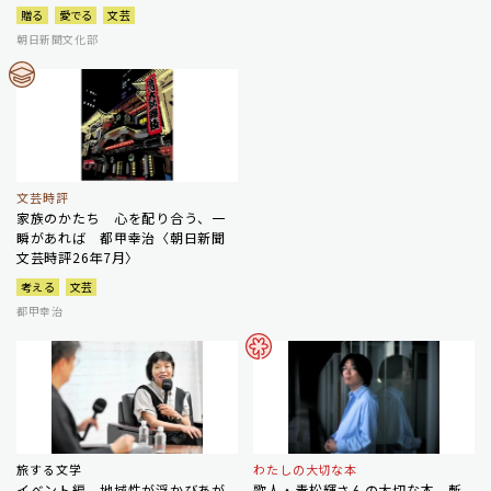
贈る
愛でる
文芸
朝日新聞文化部
文芸時評
家族のかたち 心を配り合う、一
瞬があれば 都甲幸治〈朝日新聞
文芸時評26年7月〉
考える
文芸
都甲幸治
旅する文学
わたしの大切な本
イベント編 地域性が浮かびあが
歌人・青松輝さんの大切な本 斬