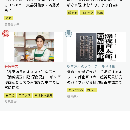
る３５０作 文芸評論家・斎藤美
新な表現 よむたび、より自由に
奈子
愛でる
コミック
短歌
文芸
斎藤美奈子
谷原書店
朝宮運河のホラーワールド渉猟
【谷原店長のオススメ】桜玉吉
怪奇・幻想好きが拍手喝采するホ
「満喫漫玉日記 深夜便」 ギャグ
ラーの好企画３点 超常現象研究
漫画家としての苦悩経た中年の日
のバイブルから舞城版百物語まで
常に共感
ぞっとする
ホラー
愛でる
コミック
東日本大震災
朝宮運河
谷原章介