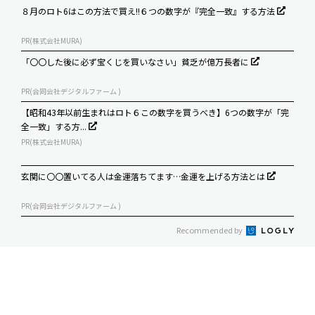
８月のロト6はこの方法で買え!!６つの数字が『完全一致』する方法
PR(株式会社MURA)
「〇〇した後に必ず宝くじを買いなさい」貧乏が億万長者に
PR(合同会社デジタルファーム )
【昭和43年以前生まれはロト６この数字を買うべき】6つの数字が「完
全一致」する方...
PR(株式会社MURA)
玄関に〇〇置いてる人は金運落ちてます…金運を上げる方法とは
PR(合同会社デジタルファーム )
Recommended by