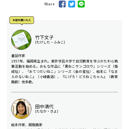
Share
お話を聞いた⼈
竹下文子
(たけした・ふみこ)
童話作家
1957年、福岡県生まれ。東京学芸大学で幼児教育を学ぶかたわら執
筆活動を始める。おもな作品に「黒ねこサンゴロウ」シリーズ（偕
成社）、「おてつだいねこ」シリーズ（金の星社）、絵本に『なま
えのないねこ』（小峰書店）、『にげろ！どろねこちゃん』（教育
画劇）他多数。
田中清代
(たなか・きよ)
絵本作家、銅版画家