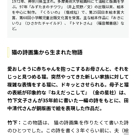
1972年、神奈川県生まれ。多摩美術大学絵画科にて油絵と版画を学
ぶ。97年「みずたまのチワワ」（井上荒野／文）の出版以来、絵本
を中心に制作。『くろいの』（偕成社）で、第25回日本絵本賞大
賞、第68回小学館児童出版文化賞を受賞。主な絵本作品に『おきに
いり』（ひさかたチャイルド）、『トマトさん』（福音館書店）な
ど。
猫の詩画集から生まれた物語
――愛おしそうに赤ちゃんを抱っこするお母さんと、それを
じっと見つめる猫。突然やってきた新しい家族に対して
複雑な表情をする猫に、ドキッとさせられる。母子と猫
の表紙が印象的な『ねえだっこして』（金の星社）は、
竹下文子さんが35年前に書いた一編の詩をもとに、田
中清代さんが銅版画で絵を表現した作品だ。
竹下：
この物語は、 猫の詩画集を作りたくて書いた詩
のひとつでした。この詩を書く３年ぐらい前に、夫（
絵