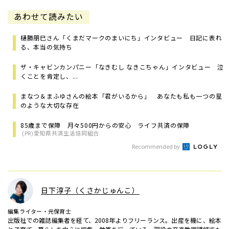
あわせて読みたい
樋勝朋巳さん「くまだマークのまいにち」インタビュー 日記に表れ
る、本当の気持ち
ザ・キャビンカンパニー「なきむし なきこちゃん」インタビュー 泣
くことを肯定し、...
まなつ＆まふゆさんの絵本「君がいるから」 あなたも私も一つの星
のような大切な存在
85歳まで保障 月々500円からの安心 ライフ共済の保障
(PR)愛知県共済生活協同組合
Recommended by
日下淳子（くさかじゅんこ）
編集ライター・元保育士
出版社での雑誌編集者を経て、2008年よりフリーランス。出産を機に、絵本