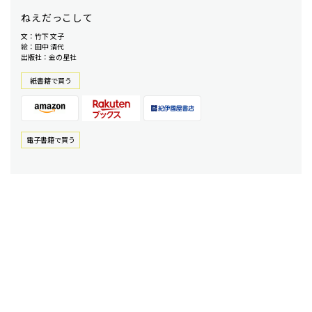
ねえだっこして
文：竹下 文子
絵：田中 清代
出版社：金の星社
紙書籍で買う
電⼦書籍で買う