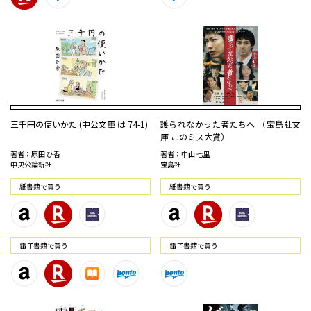
三千円の使いかた (中公文庫 は 74-1)
護られなかった者たちへ （宝島社文
庫 このミス大賞）
著者：原田 ひ香
著者：中山 七里
中央公論新社
宝島社
紙書籍で買う
紙書籍で買う
電⼦書籍で買う
電⼦書籍で買う