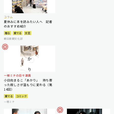
コラム
夏休みに本を読みたい人へ 記者
のおすすめ紹介
贈る
愛でる
文芸
朝日新聞文化部
一穂ミチの日々漫画
小日向まるこ「あかり」 持ち寄
った寂しさが温もりに変わる（第
14回）
愛でる
コミック
一穂ミチ