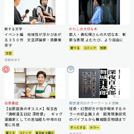
旅する文学
わたしの大切な本
イベント編 地域性が浮かびあが
歌人・青松輝さんの大切な本 斬
る３５０作 文芸評論家・斎藤美
新な表現 よむたび、より自由に
奈子
愛でる
コミック
短歌
文芸
斎藤美奈子
谷原書店
朝宮運河のホラーワールド渉猟
【谷原店長のオススメ】桜玉吉
怪奇・幻想好きが拍手喝采するホ
「満喫漫玉日記 深夜便」 ギャグ
ラーの好企画３点 超常現象研究
漫画家としての苦悩経た中年の日
のバイブルから舞城版百物語まで
常に共感
ぞっとする
ホラー
愛でる
コミック
東日本大震災
朝宮運河