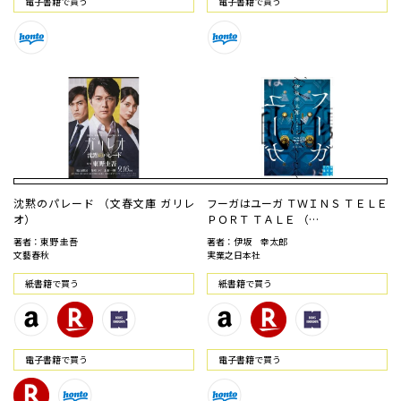
電⼦書籍で買う
電⼦書籍で買う
沈黙のパレード （文春文庫 ガリレ
フーガはユーガ ＴＷＩＮＳ ＴＥＬＥ
オ）
ＰＯＲＴ ＴＡＬＥ （…
著者：東野 圭吾
著者：伊坂 幸太郎
文藝春秋
実業之日本社
紙書籍で買う
紙書籍で買う
電⼦書籍で買う
電⼦書籍で買う