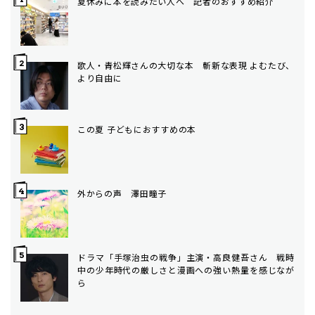
夏休みに本を読みたい人へ 記者のおすすめ紹介
歌人・青松輝さんの大切な本 斬新な表現 よむたび、
より自由に
この夏 子どもにおすすめの本
外からの声 澤田瞳子
ドラマ「手塚治虫の戦争」主演・高良健吾さん 戦時
中の少年時代の厳しさと漫画への強い熱量を感じなが
ら