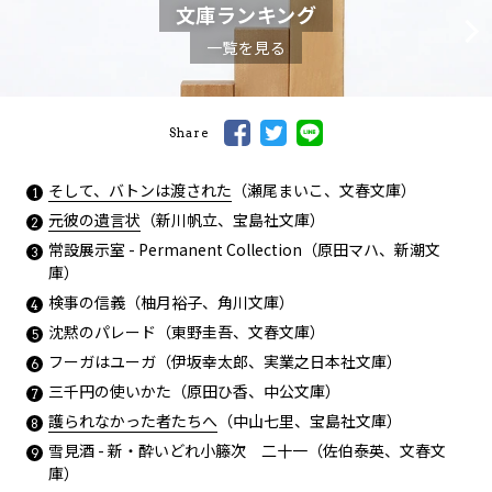
文庫ランキング
一覧を見る
Share
そして、バトンは渡された
（瀬尾まいこ、文春文庫）
元彼の遺言状
（新川帆立、宝島社文庫）
常設展示室 - Permanent Collection（原田マハ、新潮文
庫）
検事の信義（柚月裕子、角川文庫）
沈黙のパレード（東野圭吾、文春文庫）
フーガはユーガ（伊坂幸太郎、実業之日本社文庫）
三千円の使いかた（原田ひ香、中公文庫）
護られなかった者たちへ
（中山七里、宝島社文庫）
雪見酒 - 新・酔いどれ小籐次 二十一（佐伯泰英、文春文
庫）