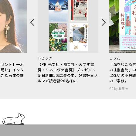
トピック
コラム
レゼント】一木
【PR 光文社・創英社・みすず書
「海をわたる
で踊れ」インタ
房・ミネルヴァ書房】プレゼント
の往復書簡」
起きた再生の群
朝日新聞1面広告の本、好書好日メ
出逢いの不思
ルマガ読者計20名様に
の〝家族〟
PR by 集英社