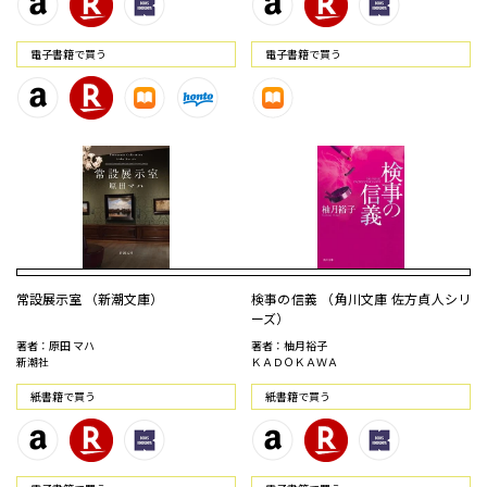
電⼦書籍で買う
電⼦書籍で買う
常設展示室 （新潮文庫）
検事の信義 （角川文庫 佐方貞人シリ
ーズ）
著者：原田 マハ
著者：柚月裕子
新潮社
ＫＡＤＯＫＡＷＡ
紙書籍で買う
紙書籍で買う