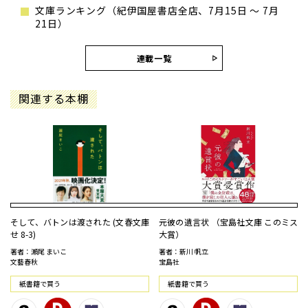
文庫ランキング（紀伊国屋書店全店、7月15日 ～ 7月
21日）
連載一覧
関連する本棚
そして、バトンは渡された (文春文庫
元彼の遺言状 （宝島社文庫 このミス
せ 8-3)
大賞）
著者：瀬尾 まいこ
著者：新川 帆立
文藝春秋
宝島社
紙書籍で買う
紙書籍で買う