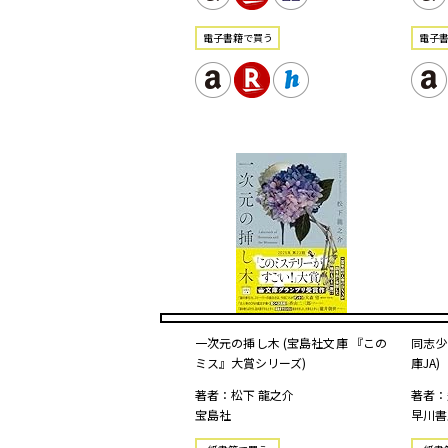
電⼦書籍で買う
電⼦
一次元の挿し木 (宝島社文庫 『この
同志少
ミス』大賞シリーズ)
庫JA)
著者：松下 龍之介
著者：
宝島社
早川書