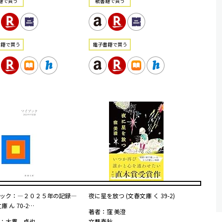
籍で買う
紙書籍で買う
書籍で買う
電⼦書籍で買う
ック：―２０２５年の記録―
夜に星を放つ (文春文庫 く 39-2)
庫 ん 70-2…
著者：窪 美澄
：大貫 卓也
文藝春秋