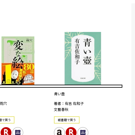
青い壺
雨穴
著者：有吉 佐和子
文藝春秋
籍で買う
紙書籍で買う