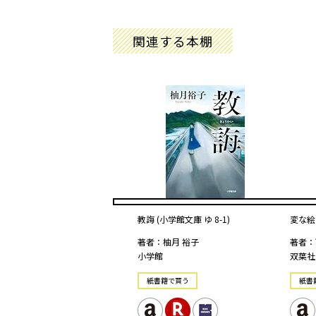
関連する本棚
教誨 (小学館文庫 ゆ 8-1)
変な絵
著者：柚月 裕子
著者：
小学館
双葉社
紙書籍で買う
紙書