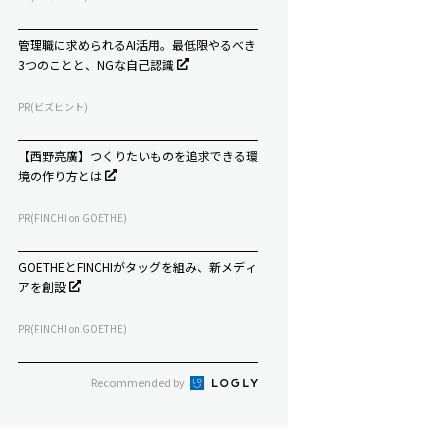
管理職に求められるAI活用。最低限やるべき
3つのことと、NGな自己認識
PR(ビズヒント)
【西野亮廣】つくりたいものを追求できる環
境の作り方とは
PR(FINCHI on GOETHE)
GOETHEとFINCHIがタッグを組み、新メディ
アを創設
PR(FINCHI on GOETHE)
Recommended by