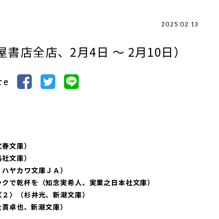
2025.02.13
書店全店、2月4日 ～ 2月10日）
re
文春文庫）
島社文庫）
、ハヤカワ文庫ＪＡ）
ックで乾杯を（知念実希人、実業之日本社文庫）
〈２〉（杉井光、新潮文庫）
（大貫卓也、新潮文庫）