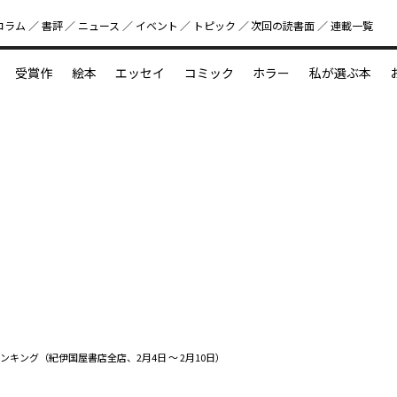
コラム
書評
ニュース
イベント
トピック
次回の読書⾯
連載一覧
好書好日
受賞作
絵本
エッセイ
コミック
ホラー
私が選ぶ本
？
えほん新定番
今めぐりたい児童文学の世界
図鑑の中の小宇宙
ンキング（紀伊国屋書店全店、2月4日 ～ 2月10日）