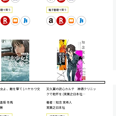
書籍で買う
電⼦書籍で買う
女よ、敵を撃て (ハヤカワ文
天久翼の読心カルテ 神酒クリニッ
クで乾杯を (実業之日本社…
逢坂 冬馬
著者：知念 実希人
房
実業之日本社