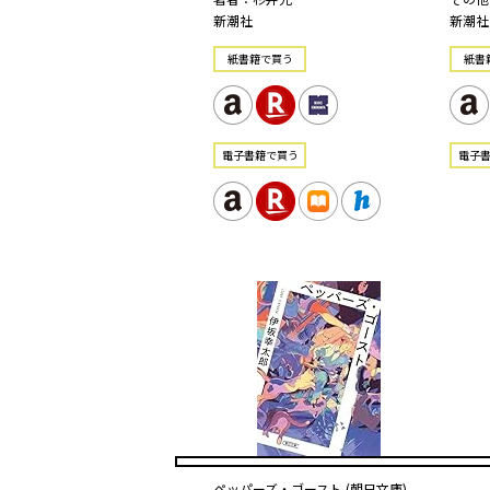
新潮社
新潮社
紙書籍で買う
紙書
電⼦書籍で買う
電⼦
ペッパーズ・ゴースト (朝日文庫)