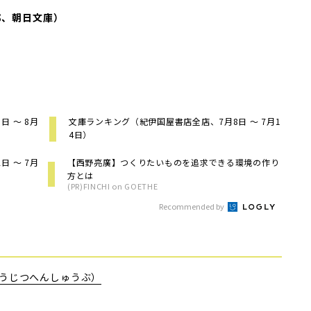
）
郎、朝日文庫）
 ～ 8月
文庫ランキング（紀伊国屋書店全店、7月8日 ～ 7月1
4日）
 ～ 7月
【西野亮廣】つくりたいものを追求できる環境の作り
方とは
(PR)FINCHI on GOETHE
Recommended by
うじつへんしゅうぶ）