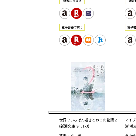
紙書籍で買う
紙書
電⼦書籍で買う
電⼦
世界でいちばん透きとおった物語２
マイブ
(新潮文庫 す 31-3)
(新潮文
著者：杉井光
その他