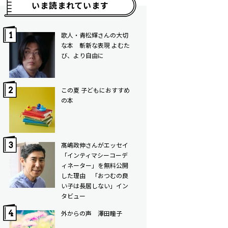
いま読まれています
歌人・青松輝さんの大切
な本 斬新な表現 よむた
び、より自由に
この夏 子どもにおすすめ
の本
髙嶋政伸さんがエッセイ
「インティマシーコーデ
ィネーター」を無料公開
した理由 「おつむの良
い子は長居しない」イン
タビュー
外からの声 澤田瞳子