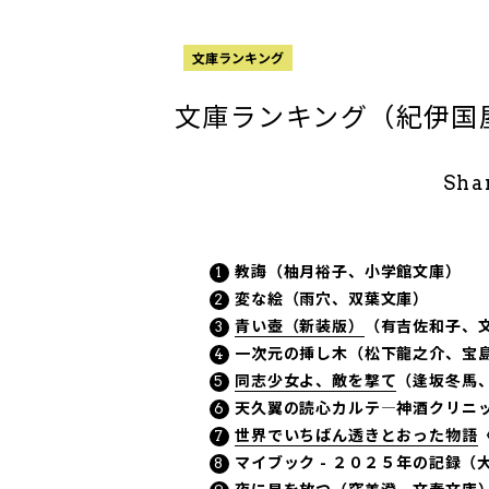
文庫ランキング
文庫ランキング（紀伊国屋
Sha
教誨（柚月裕子、小学館文庫）
変な絵（雨穴、双葉文庫）
青い壺（新装版）
（有吉佐和子、
一次元の挿し木（松下龍之介、宝
同志少女よ、敵を撃て
（逢坂冬馬
天久翼の読心カルテ―神酒クリニ
世界でいちばん透きとおった物語
マイブック - ２０２５年の記録