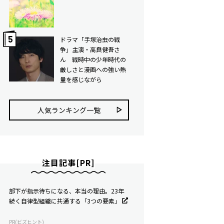
ドラマ「手塚治虫の戦
争」主演・高良健吾さ
ん 戦時中の少年時代の
厳しさと漫画への強い熱
量を感じながら
人気ランキング⼀覧
注目記事[PR]
部下が指示待ちになる、本当の理由。23年
続く自律型組織に共通する「3つの要素」
PR(ビズヒント)