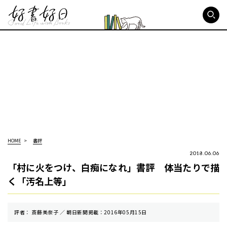
好書好日
HOME
書評
2018.06.06
「村に火をつけ、白痴になれ」書評 体当たりで描
く「汚名上等」
評者： 斎藤美奈子 ／ 朝⽇新聞掲載：2016年05月15日