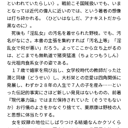
といわれていたらしい〉。戦前こそ国賊扱いでも、いま
となっては近代の偉人に近いのでは、という著者の想像
は打ち砕かれる。〈ひどいはなしだ、アナキストだから
黒なのに〉。
死後も「淫乱女」の汚名を着せられた野枝。でも、汚
名がなにさ。本書の主張を集約すれば「汚名上等」「淫
乱女で何が悪い」だろう。よってここから立ち上がるの
は、どこまでも無軌道で猪突猛進（ちょとつもうしん）
な元祖肉食系女子の姿である。
１７歳で婚家を飛び出し、女学校時代の教師だった辻
潤と同棲（どうせい）し、大杉栄との恋愛は四角関係に
発展し、わずか２８年の人生で７人の子を産み……とい
った伝記的事実にさほど新しい発見はないものの、前著
『現代暴力論』ではまだ保持されていた（そうでもない
か）お行儀のよさをかなぐり捨てて、栗原康は野枝の人
と思想に体当たりする。
女を奴隷の地位にしばりつける結婚なんかクソくら