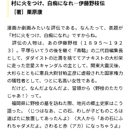
村に火をつけ、白痴になれ―伊藤野枝伝
［著］栗原康
漫画か劇画みたいな評伝である。なんたって、表題が
『村に火をつけ、白痴になれ』ですからね。
評伝の人物は、あの伊藤野枝（１８９５～１９２
３）。平塚らいてうの後を継ぐ『青鞜』の二代目編集長
として、ダダイストの辻潤を捨ててアナキストの大杉栄
に走った恋愛スキャンダルの主として、関東大震災後、
大杉らとともに憲兵大尉甘粕正彦に虐殺された国家権力
の犠牲者として、つとに名高い女性である。
だけど、なんだよなんだよ、冒頭から〈野枝のたたり
じゃあ！〉って。
福岡県に野枝の墓を訪ねた際、地元の郷土史家はこう
語った。〈じつはなあ、この石、わしが子どものころは
道ばたに放置してあったんよ〉〈大人から「あの石にふ
れちゃダメだよ。さわると赤（アカ）になっちゃうよ」