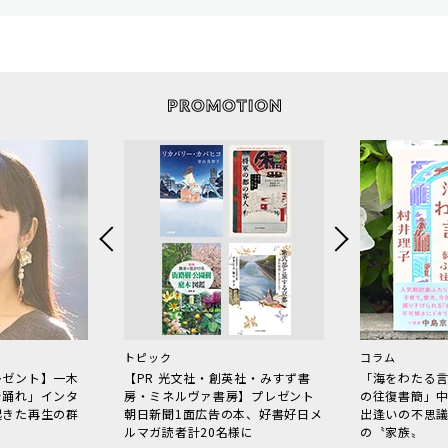
トピック
コラム
レゼント】一木
【PR 光文社・創英社・みすず書
「海をわたる
で踊れ」インタ
房・ミネルヴァ書房】プレゼント
の往復書簡」
起きた再生の群
朝日新聞1面広告の本、好書好日メ
出逢いの不思
ルマガ読者計20名様に
の〝家族〟