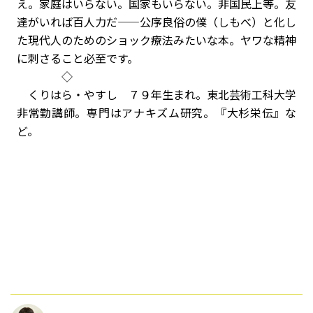
え。家庭はいらない。国家もいらない。非国民上等。友
達がいれば百人力だ——公序良俗の僕（しもべ）と化し
た現代人のためのショック療法みたいな本。ヤワな精神
に刺さること必至です。
◇
くりはら・やすし ７９年生まれ。東北芸術工科大学
非常勤講師。専門はアナキズム研究。『大杉栄伝』な
ど。