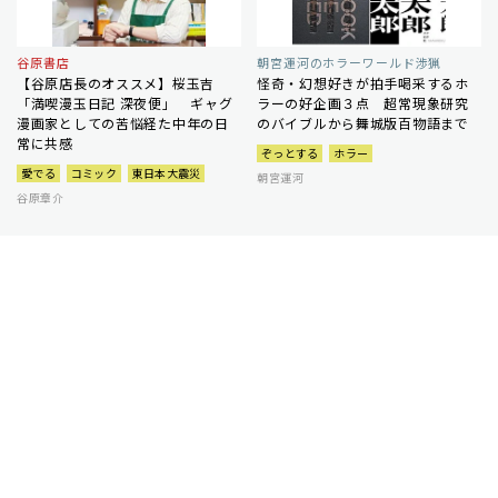
谷原書店
朝宮運河のホラーワールド渉猟
【谷原店長のオススメ】桜玉吉
怪奇・幻想好きが拍手喝采するホ
「満喫漫玉日記 深夜便」 ギャグ
ラーの好企画３点 超常現象研究
漫画家としての苦悩経た中年の日
のバイブルから舞城版百物語まで
常に共感
ぞっとする
ホラー
愛でる
コミック
東日本大震災
朝宮運河
谷原章介