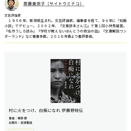
斎藤美奈子（サイトウミナコ）
文芸評論家
１９５６年、新潟県生まれ。文芸評論家。編集者を経て、９４年に「妊娠
小説」でデビュー。２００２年、『文章読本さん江』で第１回小林秀雄賞。
『名作うしろ読み』『学校が教えないほんとうの政治の話』『文庫解説ワン
ダーランド』など著書多数。２０１６年春より書評委員。
村に火をつけ、白痴になれ 伊藤野枝伝
著者：栗原 康
出版社：岩波書店