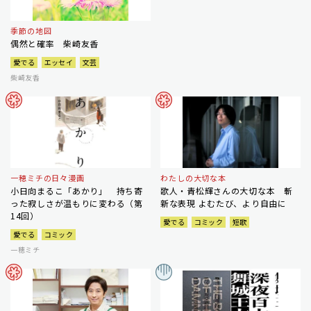
季節の地図
偶然と確率 柴崎友香
愛でる
エッセイ
文芸
柴崎友香
一穂ミチの日々漫画
わたしの大切な本
小日向まるこ「あかり」 持ち寄
歌人・青松輝さんの大切な本 斬
った寂しさが温もりに変わる（第
新な表現 よむたび、より自由に
14回）
愛でる
コミック
短歌
愛でる
コミック
一穂ミチ