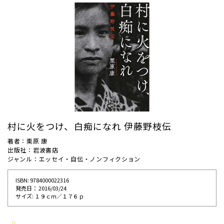
村に火をつけ、白痴になれ 伊藤野枝伝
著者：栗原 康
出版社：岩波書店
ジャンル：エッセイ・自伝・ノンフィクション
ISBN: 9784000022316
発売⽇： 2016/03/24
サイズ: １９ｃｍ／１７６ｐ