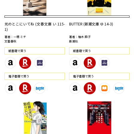
光のとこにいてね (文春文庫 い 115-
BUTTER (新潮文庫 ゆ 14-3)
1)
著者：一穂 ミチ
著者：柚木 麻子
文藝春秋
新潮社
紙書籍で買う
紙書籍で買う
電⼦書籍で買う
電⼦書籍で買う