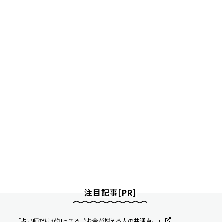
注目記事[PR]
「占い師だけが知ってる〝お金が増える人の共通点〟」