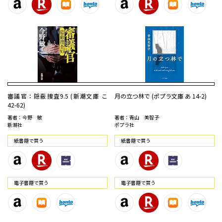
審議官：隠蔽捜査9.5 (新潮文庫 こ
月の立つ林で (ポプラ文庫 あ 14-2)
42-62)
著者：今野 敏
著者：青山 美智子
新潮社
ポプラ社
紙書籍で買う
紙書籍で買う
電⼦書籍で買う
電⼦書籍で買う