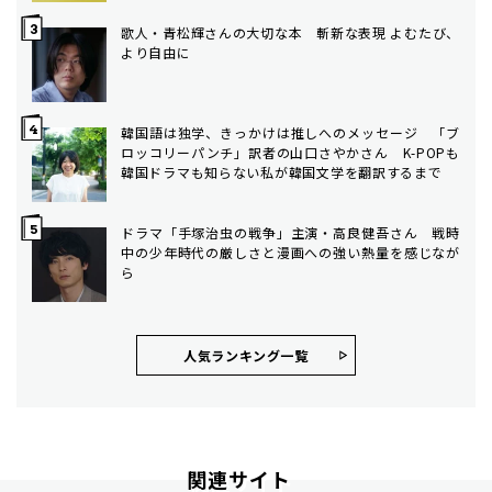
歌人・青松輝さんの大切な本 斬新な表現 よむたび、
より自由に
韓国語は独学、きっかけは推しへのメッセージ 「ブ
ロッコリーパンチ」訳者の山口さやかさん K-POPも
韓国ドラマも知らない私が韓国文学を翻訳するまで
ドラマ「手塚治虫の戦争」主演・高良健吾さん 戦時
中の少年時代の厳しさと漫画への強い熱量を感じなが
ら
人気ランキング⼀覧
関連サイト