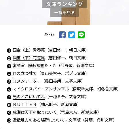
文庫ランキング
一覧を見る
Share
国宝〈上〉青春篇
（吉田修一、朝日文庫）
国宝〈下〉花道篇
（吉田修一、朝日文庫）
審議官 - 隠蔽捜査９・５（今野敏、新潮文庫）
月の立つ林で
（青山美智子、ポプラ文庫）
コメンテーター（奥田英朗、文春文庫）
マイクロスパイ・アンサンブル（伊坂幸太郎、幻冬舎文庫）
光のとこにいてね
（一穂ミチ、文春文庫）
ＢＵＴＴＥＲ
（柚木麻子、新潮文庫）
成瀬は天下を取りにいく
（宮島未奈、新潮文庫）
近畿地方のある場所について
- 文庫版（背筋、角川文庫）