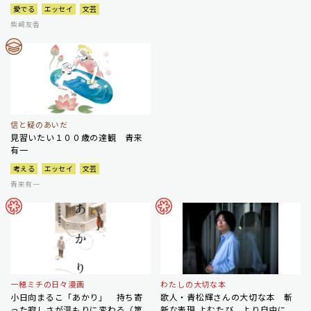
愛でる
エッセイ
文芸
柴崎友香
信と疑のあいだ
見習いたい１００歳の達観 青来
有一
考える
エッセイ
文芸
青来有一
一穂ミチの日々漫画
わたしの大切な本
小日向まるこ「あかり」 持ち寄
歌人・青松輝さんの大切な本 斬
った寂しさが温もりに変わる（第
新な表現 よむたび、より自由に