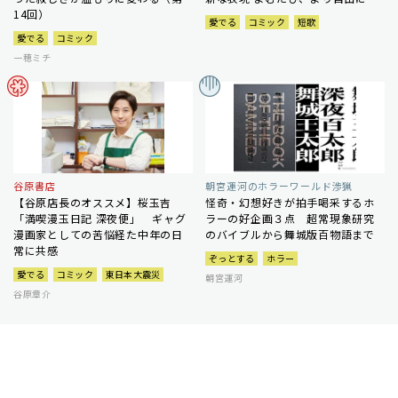
14回）
愛でる
コミック
短歌
愛でる
コミック
一穂ミチ
谷原書店
朝宮運河のホラーワールド渉猟
【谷原店長のオススメ】桜玉吉
怪奇・幻想好きが拍手喝采するホ
「満喫漫玉日記 深夜便」 ギャグ
ラーの好企画３点 超常現象研究
漫画家としての苦悩経た中年の日
のバイブルから舞城版百物語まで
常に共感
ぞっとする
ホラー
愛でる
コミック
東日本大震災
朝宮運河
谷原章介