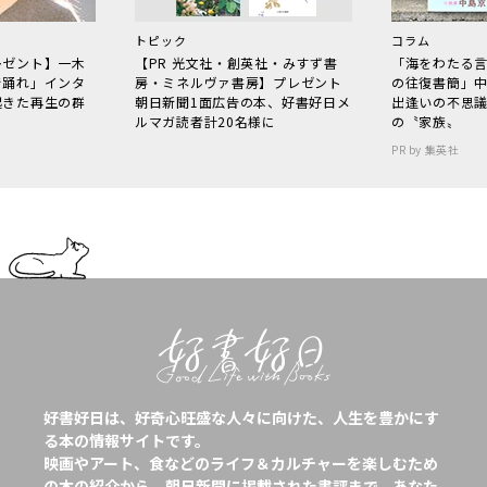
トピック
コラム
レゼント】一木
【PR 光文社・創英社・みすず書
「海をわたる
で踊れ」インタ
房・ミネルヴァ書房】プレゼント
の往復書簡」
起きた再生の群
朝日新聞1面広告の本、好書好日メ
出逢いの不思
ルマガ読者計20名様に
の〝家族〟
PR by 集英社
好書好日は、好奇心旺盛な人々に向けた、人生を豊かにす
る本の情報サイトです。
映画やアート、食などのライフ＆カルチャーを楽しむため
の本の紹介から、朝日新聞に掲載された書評まで、あなた