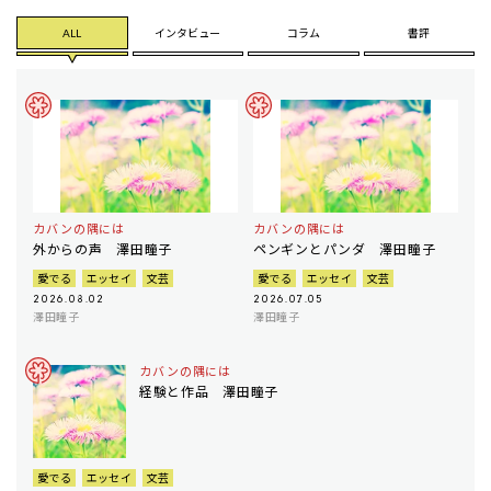
ALL
インタビュー
コラム
書評
カバンの隅には
カバンの隅には
外からの声 澤田瞳子
ペンギンとパンダ 澤田瞳子
愛でる
エッセイ
文芸
愛でる
エッセイ
文芸
2026.08.02
2026.07.05
澤田瞳子
澤田瞳子
カバンの隅には
経験と作品 澤田瞳子
愛でる
エッセイ
文芸