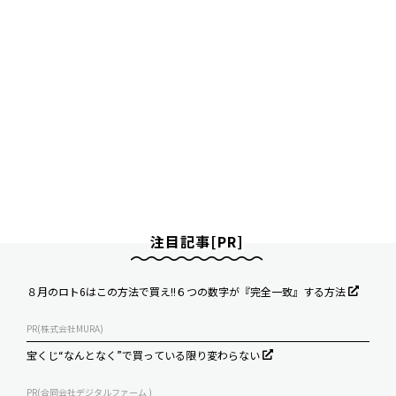
注目記事[PR]
８月のロト6はこの方法で買え!!６つの数字が『完全一致』する方法
PR(株式会社MURA)
宝くじ“なんとなく”で買っている限り変わらない
PR(合同会社デジタルファーム )