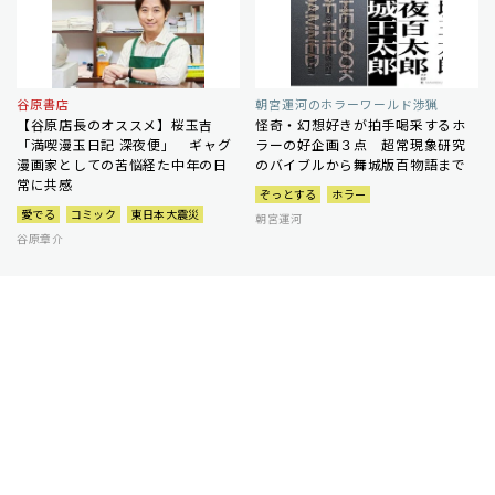
谷原書店
朝宮運河のホラーワールド渉猟
【谷原店長のオススメ】桜玉吉
怪奇・幻想好きが拍手喝采するホ
「満喫漫玉日記 深夜便」 ギャグ
ラーの好企画３点 超常現象研究
漫画家としての苦悩経た中年の日
のバイブルから舞城版百物語まで
常に共感
ぞっとする
ホラー
愛でる
コミック
東日本大震災
朝宮運河
谷原章介