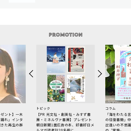
トピック
コラム
レゼント】一木
【PR 光文社・創英社・みすず書
「海をわたる
で踊れ」インタ
房・ミネルヴァ書房】プレゼント
の往復書簡」
起きた再生の群
朝日新聞1面広告の本、好書好日メ
出逢いの不思
ルマガ読者計20名様に
の〝家族〟