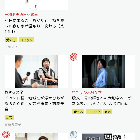
一穂ミチの日々漫画
小日向まるこ「あかり」 持ち寄
った寂しさが温もりに変わる（第
14回）
愛でる
コミック
一穂ミチ
旅する文学
わたしの大切な本
イベント編 地域性が浮かびあが
歌人・青松輝さんの大切な本 斬
る３５０作 文芸評論家・斎藤美
新な表現 よむたび、より自由に
奈子
愛でる
コミック
短歌
文芸
斎藤美奈子