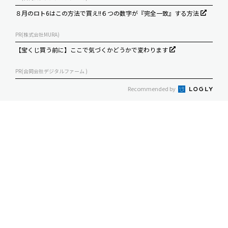
８月のロト6はこの方法で買え!!６つの数字が『完全一致』する方法
PR(株式会社MURA)
【宝くじ買う前に】ここで気づくかどうかで変わります
PR(合同会社デジタルファーム )
Recommended by