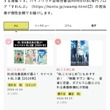
する連載です。ハイブリッド型総合書店hontoのBL専門フロ
ア「すわんぷ」（
https://honto.jp/swamp.html
）の担当
者が個性全開でお届けします。
ALL
インタビュー
コラム
書評
BLことはじめ
BLことはじめ
BL担当書店員が選ぶ！ マイベス
“BLことはじめ”にもおすす
トBL３選【2024年】
め！ 「映画 ギヴン 海へ」 音
楽と恋愛、ダブルで心揺さぶら
恋する
BL
コミック
れる青春群像BLが完結
2024.11.28
井上將利
愛でる
観る
BL
2024.09.25
井上將利