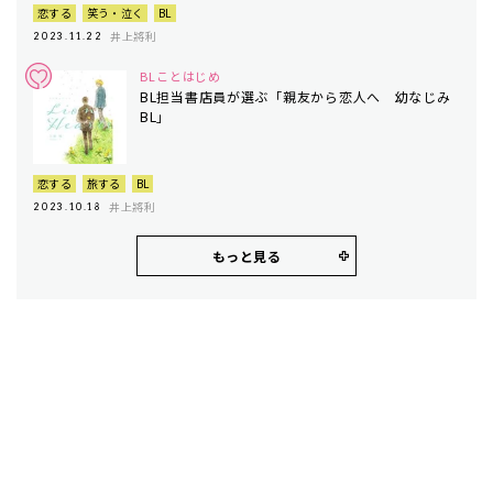
恋する
笑う・泣く
BL
井上將利
2023.11.22
BLことはじめ
BL担当書店員が選ぶ「親友から恋人へ 幼なじみ
BL」
恋する
旅する
BL
井上將利
2023.10.18
もっと見る