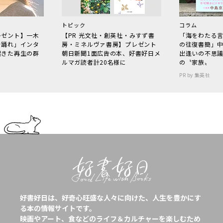
トピック
コラム
レゼント】一木
【PR 光文社・創英社・みすず書
「海をわたる
で踊れ」インタ
房・ミネルヴァ書房】プレゼント
の往復書簡」
起きた再生の群
朝日新聞1面広告の本、好書好日メ
出逢いの不思
ルマガ読者計20名様に
の〝家族〟
PR by 集英社
好書好日は、好奇心旺盛な人々に向けた、人生を豊かにす
る本の情報サイトです。
映画やアート、食などのライフ＆カルチャーを楽しむため