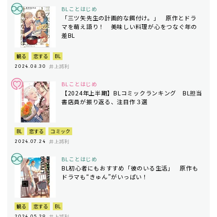
BLことはじめ
「三ツ矢先生の計画的な餌付け。」 原作とドラ
マを萌え語り！ 美味しい料理が心をつなぐ年の
差BL
観る
恋する
BL
井上將利
2024.08.30
BLことはじめ
【2024年上半期】BLコミックランキング BL担当
書店員が振り返る、注目作３選
BL
恋する
コミック
井上將利
2024.07.24
BLことはじめ
BL初心者にもおすすめ「彼のいる生活」 原作も
ドラマも“きゅん”がいっぱい！
観る
恋する
BL
井上將利
2024.05.29