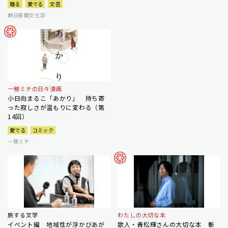
贈る
愛でる
文芸
朝日新聞文化部
一穂ミチの日々漫画
小日向まるこ「あかり」 持ち寄
った寂しさが温もりに変わる（第
14回）
愛でる
コミック
一穂ミチ
旅する文学
わたしの大切な本
イベント編 地域性が浮かびあが
歌人・青松輝さんの大切な本 斬