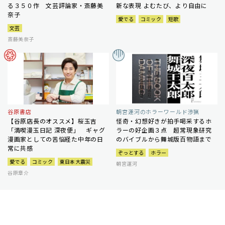
る３５０作 文芸評論家・斎藤美
新な表現 よむたび、より自由に
奈子
愛でる
コミック
短歌
文芸
斎藤美奈子
谷原書店
朝宮運河のホラーワールド渉猟
【谷原店長のオススメ】桜玉吉
怪奇・幻想好きが拍手喝采するホ
「満喫漫玉日記 深夜便」 ギャグ
ラーの好企画３点 超常現象研究
漫画家としての苦悩経た中年の日
のバイブルから舞城版百物語まで
常に共感
ぞっとする
ホラー
愛でる
コミック
東日本大震災
朝宮運河
谷原章介