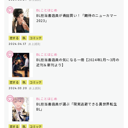
BLことはじめ
BL担当書店員が青田買い！「期待のニューカマー
2023」
恋する
BL
コミック
井上將利
2024.04.17
BLことはじめ
BL担当書店員の気になる一冊【2024年1月〜3月の
近刊＆新刊より】
恋する
BL
コミック
井上將利
2024.03.20
BLことはじめ
BL担当書店員が選ぶ「現実逃避できる異世界転生
BL」
恋する
BL
コミック