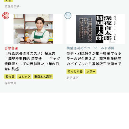
斎藤美奈子
谷原書店
朝宮運河のホラーワールド渉猟
【谷原店長のオススメ】桜玉吉
怪奇・幻想好きが拍手喝采するホ
「満喫漫玉日記 深夜便」 ギャグ
ラーの好企画３点 超常現象研究
漫画家としての苦悩経た中年の日
のバイブルから舞城版百物語まで
常に共感
ぞっとする
ホラー
愛でる
コミック
東日本大震災
朝宮運河
谷原章介