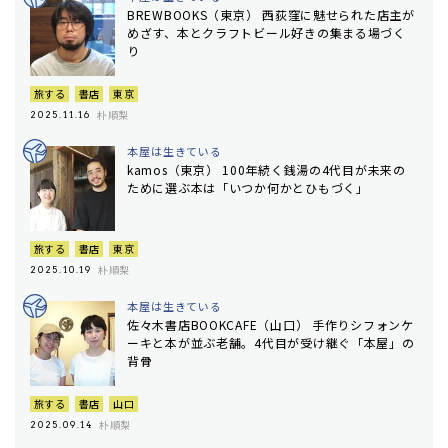
BREWBOOKS（東京） 西荻窪に魅せられた店主が
めざす、本とクラフトビール好きの集まる場づく
り
旅する
書店
東京
朴順梨
2025.11.16
本屋は生きている
kamos（東京） 100年続く銭湯の4代目が未来の
ために選ぶ本は「いつか何かとひもづく」
旅する
書店
東京
朴順梨
2025.10.19
本屋は生きている
佐々木書店BOOKCAFE（山口） 手作りシフォンケ
ーキと本が並ぶ老舗。4代目が受け継ぐ「本屋」の
背骨
旅する
書店
山口
朴順梨
2025.09.14