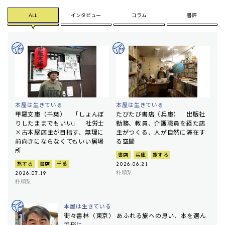
ALL
インタビュー
コラム
書評
本屋は生きている
本屋は生きている
甲羅文庫（千葉） 「しょんぼ
たびたび書店（兵庫） 出版社
りしたままでもいい」 社労士
勤務、教員、介護職員を経た店
×古本屋店主が目指す、無理に
主がつくる、人が自然に滞在す
前向きにならなくてもいい居場
る空間
所
書店
兵庫
旅する
旅する
書店
千葉
2026.06.21
朴順梨
2026.07.19
朴順梨
本屋は生きている
街々書林（東京） あふれる旅への思い、本を選ん
で形に