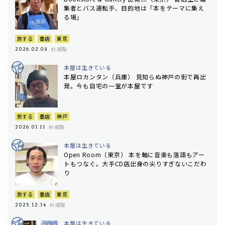
集者とバス運転手、目的地は「本をテーマに集え
る場」
旅する
書店
東京
朴順梨
2026.02.08
本屋は生きている
本屋ロカンタン（兵庫） 見知らぬ神戸の街で再出
発。今も自宅の一室が本屋です
旅する
書店
神戸
朴順梨
2026.01.11
本屋は生きている
Open Room（東京） 本を軸に音楽も落語もアー
トもつなぐ。大手CD店出身の尖りすぎないこだわ
り
旅する
書店
東京
朴順梨
2025.12.14
本屋は生きている