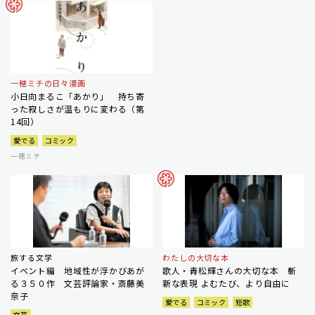
一穂ミチの日々漫画
小日向まるこ「あかり」 持ち寄
った寂しさが温もりに変わる（第
14回）
愛でる
コミック
一穂ミチ
旅する文学
わたしの大切な本
イベント編 地域性が浮かびあが
歌人・青松輝さんの大切な本 斬
る３５０作 文芸評論家・斎藤美
新な表現 よむたび、より自由に
奈子
愛でる
コミック
短歌
文芸