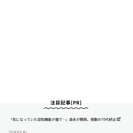
注目記事[PR]
「気になっていた認知機能が菌で…」森永が開発。感動の70代続出
PR(森永乳業)