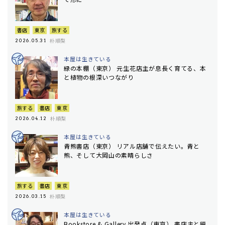
書店
東京
旅する
朴順梨
2026.05.31
本屋は生きている
緑の本棚（東京） 元生花店主が息長く育てる、本
と植物の根深いつながり
旅する
書店
東京
朴順梨
2026.04.12
本屋は生きている
青熊書店（東京） リアル店舗で伝えたい。青と
熊、そして大岡山の素晴らしさ
旅する
書店
東京
朴順梨
2026.03.15
本屋は生きている
Bookstore & Gallery 出発点（東京） 書店主と編