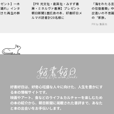
レゼント】一木
【PR 光文社・創英社・みすず書
「海をわたる
で踊れ」インタ
房・ミネルヴァ書房】プレゼント
の往復書簡」
起きた再生の群
朝日新聞1面広告の本、好書好日メ
出逢いの不思
ルマガ読者計20名様に
の〝家族〟
PR by 集英社
好書好日は、好奇心旺盛な人々に向けた、人生を豊かにす
る本の情報サイトです。
映画やアート、食などのライフ＆カルチャーを楽しむため
の本の紹介から、朝日新聞に掲載された書評まで、あなた
と本の出会いをお手伝いします。