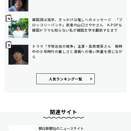
韓国語は独学、きっかけは推しへのメッセージ 「ブ
ロッコリーパンチ」訳者の山口さやかさん K-POPも
韓国ドラマも知らない私が韓国文学を翻訳するまで
ドラマ「手塚治虫の戦争」主演・高良健吾さん 戦時
中の少年時代の厳しさと漫画への強い熱量を感じなが
ら
人気ランキング⼀覧
関連サイト
朝日新聞社のニュースサイト