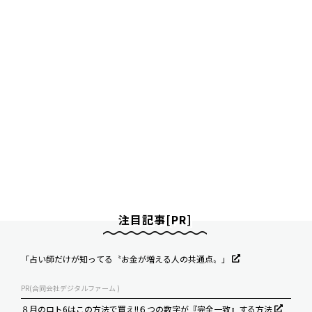
注目記事[PR]
「占い師だけが知ってる〝お金が増える人の共通点〟」
PR(合同会社デジタルファーム )
８月のロト6はこの方法で買え!!６つの数字が『完全一致』する方法