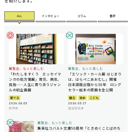
を紹介します。
ALL
インタビュー
コラム
書評
展覧会、もっと楽しむ
展覧会、もっと楽しむ
「わたしをすくう エッセイマ
「エリック・カール展 はじまり
ンガの処方箋展」育児、病気、
は、はらぺこあおむし」開催
孤独——人生に寄り添うジャン
日本語版出版から50年 ロング
ルの初企画展
セラー絵本の原画を全公開
愛でる
観る
絵本
こども
2026.06.03
2026.05.17
呉玲奈
加治佐志津
展覧会、もっと楽しむ
集英社コバルト文庫50周年「ときめくことばのち