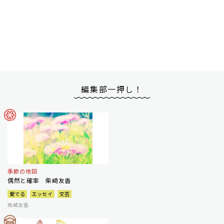
編集部一押し！
季節の地図
偶然と確率 柴崎友香
愛でる
エッセイ
文芸
柴崎友香