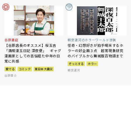
谷原書店
朝宮運河のホラーワールド渉猟
【谷原店長のオススメ】桜玉吉
怪奇・幻想好きが拍手喝采するホ
「満喫漫玉日記 深夜便」 ギャグ
ラーの好企画３点 超常現象研究
漫画家としての苦悩経た中年の日
のバイブルから舞城版百物語まで
常に共感
ぞっとする
ホラー
愛でる
コミック
東日本大震災
朝宮運河
谷原章介