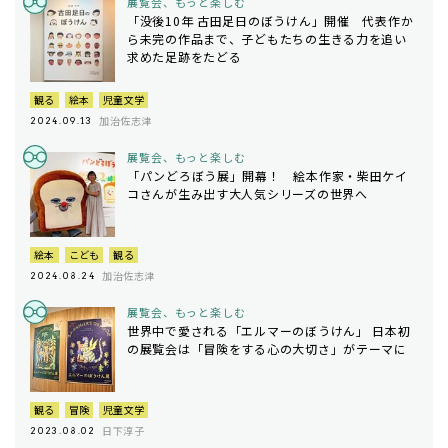
展覧会、もっと楽しむ
「没後10年 古田足日のぼうけん」開催 代表作か
ら未完の作品まで、子どもたちの生きる力を追い
求めた足跡をたどる
観る
絵本
児童文学
加治佐志津
2024.09.13
展覧会、もっと楽しむ
「パンどろぼう展」開幕！ 絵本作家・柴田ケイ
コさんが生み出す大人気シリーズの世界へ
絵本
こども
観る
加治佐志津
2024.08.24
展覧会、もっと楽しむ
世界中で愛される「エルマーのぼうけん」 日本初
の展覧会は「冒険をする心の大切さ」がテーマに
観る
冒険
児童文学
日下淳子
2023.08.02