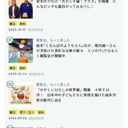
鈴木のりたけ「大ピンチ展！プラス」が開幕 ど
んなピンチも面白がってみるべし！
観る
絵本
加治佐志津
2025.10.17
展覧会、もっと楽しむ
絵本｢ぐるんぱのようちえん｣ほか、堀内誠一さん
が手掛けた多彩な仕事の数々 ３つの｢F｣でひもと
く展覧会が開催中
観る
絵本
加治佐志津
2025.03.24
展覧会、もっと楽しむ
「かがくいひろしの世界展」開幕 ４年で16
作！ 日本中の子どもたちに笑顔を届けた絵本作
家の創作に迫る
観る
笑う・泣く
絵本
加治佐志津
2024.09.23