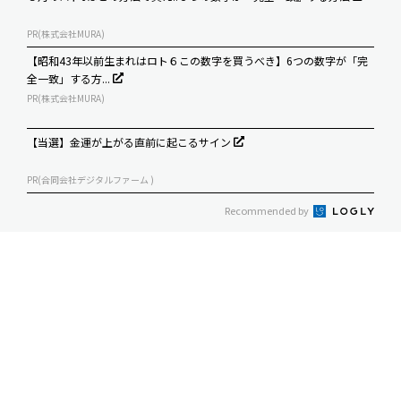
PR(株式会社MURA)
【昭和43年以前生まれはロト６この数字を買うべき】6つの数字が「完
全一致」する方...
PR(株式会社MURA)
【当選】金運が上がる直前に起こるサイン
PR(合同会社デジタルファーム )
Recommended by