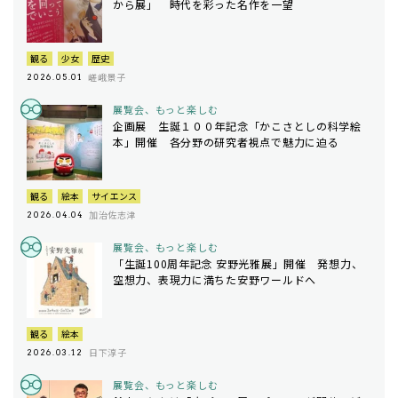
から展」 時代を彩った名作を一望
観る
少女
歴史
嵯峨景子
2026.05.01
展覧会、もっと楽しむ
企画展 生誕１００年記念「かこさとしの科学絵
本」開催 各分野の研究者視点で魅力に迫る
観る
絵本
サイエンス
加治佐志津
2026.04.04
展覧会、もっと楽しむ
「生誕100周年記念 安野光雅展」開催 発想力、
空想力、表現力に満ちた安野ワールドへ
観る
絵本
日下淳子
2026.03.12
展覧会、もっと楽しむ