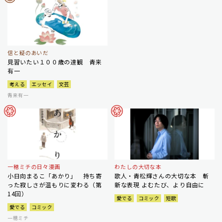
信と疑のあいだ
見習いたい１００歳の達観 青来
有一
考える
エッセイ
文芸
青来有一
一穂ミチの日々漫画
わたしの大切な本
小日向まるこ「あかり」 持ち寄
歌人・青松輝さんの大切な本 斬
った寂しさが温もりに変わる（第
新な表現 よむたび、より自由に
14回）
愛でる
コミック
短歌
愛でる
コミック
一穂ミチ