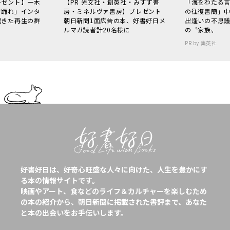
レゼント】一木
【PR 光文社・創英社・みすず書
「海をわたる
で踊れ」インタ
房・ミネルヴァ書房】プレゼント
の往復書簡」
起きた再生の群
朝日新聞1面広告の本、好書好日メ
出逢いの不思
ルマガ読者計20名様に
の〝家族〟
PR by 集英社
好書好日は、好奇心旺盛な人々に向けた、人生を豊かにす
る本の情報サイトです。
映画やアート、食などのライフ＆カルチャーを楽しむため
の本の紹介から、朝日新聞に掲載された書評まで、あなた
と本の出会いをお手伝いします。