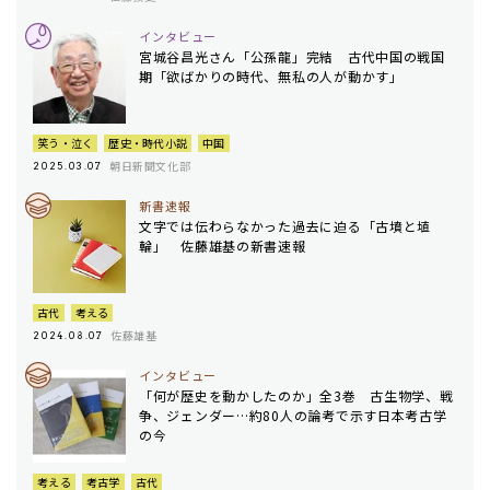
インタビュー
宮城谷昌光さん「公孫龍」完結 古代中国の戦国
期「欲ばかりの時代、無私の人が動かす」
笑う・泣く
歴史・時代小説
中国
朝日新聞文化部
2025.03.07
新書速報
文字では伝わらなかった過去に迫る「古墳と埴
輪」 佐藤雄基の新書速報
古代
考える
佐藤雄基
2024.08.07
インタビュー
「何が歴史を動かしたのか」全3巻 古生物学、戦
争、ジェンダー…約80人の論考で示す日本考古学
の今
考える
考古学
古代