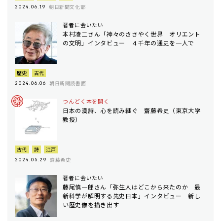
朝日新聞文化部
2024.06.19
著者に会いたい
本村凌二さん「神々のささやく世界 オリエント
の文明」インタビュー ４千年の通史を一人で
歴史
古代
朝日新聞読書面
2024.06.06
つんどく本を開く
日本の漢詩、心を読み継ぐ 齋藤希史（東京大学
教授）
古代
詩
江戸
齋藤希史
2024.05.29
著者に会いたい
藤尾慎一郎さん「弥生人はどこから来たのか 最
新科学が解明する先史日本」インタビュー 新し
い歴史像を描き出す