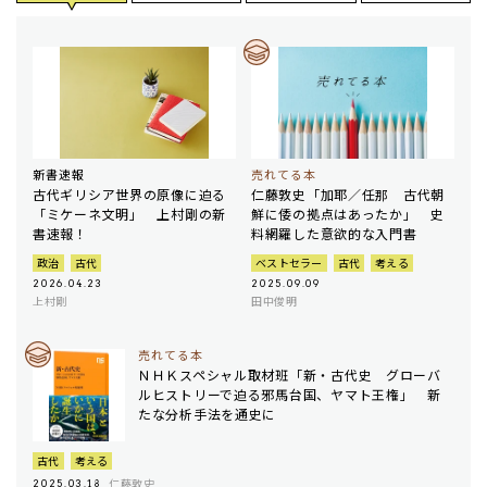
新書速報
売れてる本
古代ギリシア世界の原像に迫る
仁藤敦史「加耶／任那 古代朝
「ミケーネ文明」 上村剛の新
鮮に倭の拠点はあったか」 史
書速報！
料網羅した意欲的な入門書
政治
古代
ベストセラー
古代
考える
2026.04.23
2025.09.09
上村剛
田中俊明
売れてる本
ＮＨＫスペシャル取材班「新・古代史 グローバ
ルヒストリーで迫る邪馬台国、ヤマト王権」 新
たな分析手法を通史に
古代
考える
仁藤敦史
2025.03.18