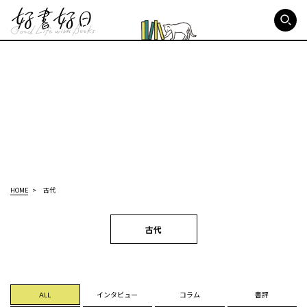
好書好日
HOME
古代
古代
ALL
インタビュー
コラム
書評