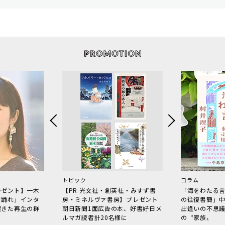
トピック
コラム
レゼント】一木
【PR 光文社・創英社・みすず書
「海をわたる
で踊れ」インタ
房・ミネルヴァ書房】プレゼント
の往復書簡」
起きた再生の群
朝日新聞1面広告の本、好書好日メ
出逢いの不思
ルマガ読者計20名様に
の〝家族〟