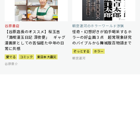
谷原書店
朝宮運河のホラーワールド渉猟
【谷原店長のオススメ】桜玉吉
怪奇・幻想好きが拍手喝采するホ
「満喫漫玉日記 深夜便」 ギャグ
ラーの好企画３点 超常現象研究
漫画家としての苦悩経た中年の日
のバイブルから舞城版百物語まで
常に共感
ぞっとする
ホラー
愛でる
コミック
東日本大震災
朝宮運河
谷原章介