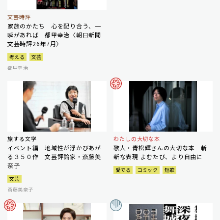
文芸時評
家族のかたち 心を配り合う、一
瞬があれば 都甲幸治〈朝日新聞
文芸時評26年7月〉
考える
文芸
都甲幸治
旅する文学
わたしの大切な本
イベント編 地域性が浮かびあが
歌人・青松輝さんの大切な本 斬
る３５０作 文芸評論家・斎藤美
新な表現 よむたび、より自由に
奈子
愛でる
コミック
短歌
文芸
斎藤美奈子