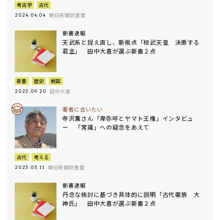
考古学
古代
朝日新聞読書面
2024.04.04
新書速報
天武系と捉え直し、新視点「桓武天皇 決断する
君主」 田中大喜が選ぶ新書２点
新書
歴史
戦国
田中大喜
2023.09.20
著者に会いたい
寺沢薫さん「卑弥呼とヤマト王権」インタビュ
ー 「常識」への疑念をあえて
古代
考える
朝日新聞読書面
2023.05.11
新書速報
丹念な検討に基づき具体的に説明「古代豪族 大
神氏」 田中大喜が選ぶ新書２点