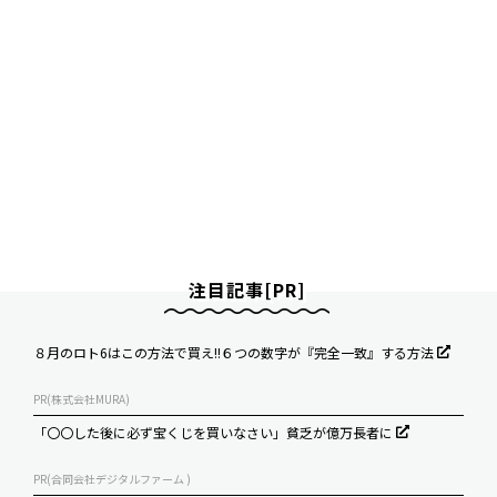
注目記事[PR]
８月のロト6はこの方法で買え!!６つの数字が『完全一致』する方法
PR(株式会社MURA)
「〇〇した後に必ず宝くじを買いなさい」貧乏が億万長者に
PR(合同会社デジタルファーム )