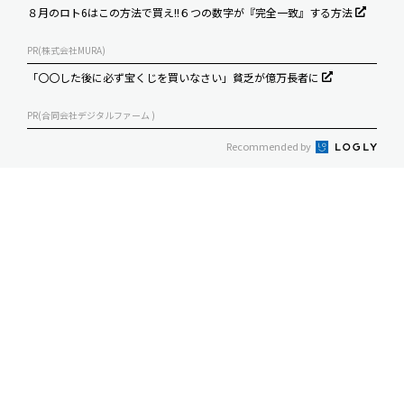
８月のロト6はこの方法で買え!!６つの数字が『完全一致』する方法
PR(株式会社MURA)
「〇〇した後に必ず宝くじを買いなさい」貧乏が億万長者に
PR(合同会社デジタルファーム )
Recommended by