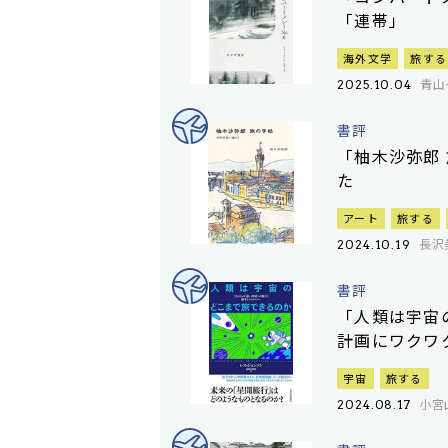
「連帯」
海外文学
旅する
青山
2025.10.04
書評
「柚木沙弥郎
た
アート
旅する
長沢
2024.10.19
書評
「人類は宇宙
計画にワクワ
宇宙
旅する
小宮
2024.08.17