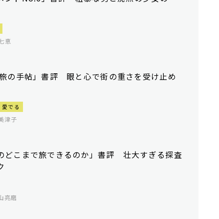
七恵
 旅の手帖」書評 眼と心で街の重さを受け止め
愛でる
美津子
のどこまで旅できるのか」書評 壮大すぎる探査
ク
山亮磨