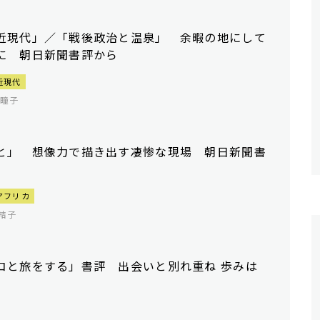
近現代」／「戦後政治と温泉」 余暇の地にして
に 朝日新聞書評から
近現代
田瞳子
と」 想像力で描き出す凄惨な現場 朝日新聞書
アフリカ
結子
コと旅をする」書評 出会いと別れ重ね 歩みは