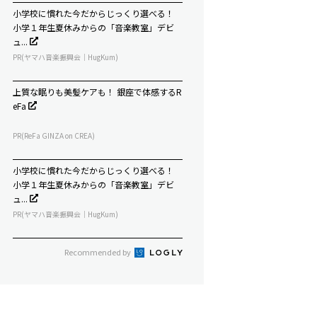
小学校に慣れた今だからじっくり選べる！
小学１年生夏休みからの「音楽教室」デビ
ュ...
PR(ヤマハ音楽振興会｜HugKum)
上質な眠りも美髪ケアも！ 銀座で体感するR
eFa
PR(ReFa GINZA on CREA)
小学校に慣れた今だからじっくり選べる！
小学１年生夏休みからの「音楽教室」デビ
ュ...
PR(ヤマハ音楽振興会｜HugKum)
Recommended by