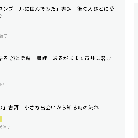
タンブールに住んでみた」書評 街の人びとに愛
ぐ
結子
語る 旅と隠遁」書評 あるがままで市井に潜む
忠則
り」書評 小さな出会いから知る時の流れ
美津子