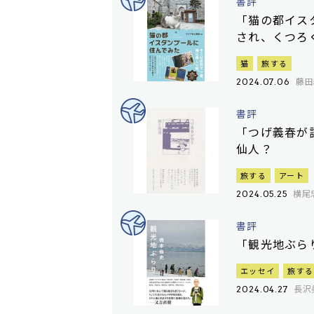
書評
「猫の都イス
され、くつろ
猫
旅する
藤田
2024.07.06
書評
「つげ義春が
仙人？
旅する
アート
横尾
2024.05.25
書評
「観光地ぶら
エッセイ
旅する
長沢
2024.04.27