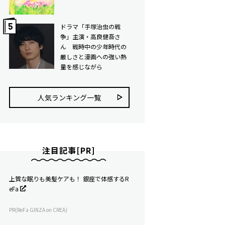
ドラマ「手塚治虫の戦
争」主演・高良健吾さ
ん 戦時中の少年時代の
厳しさと漫画への強い熱
量を感じながら
人気ランキング⼀覧
注目記事[PR]
上質な眠りも美髪ケアも！ 銀座で体感するR
eFa
PR(ReFa GINZA on CREA)