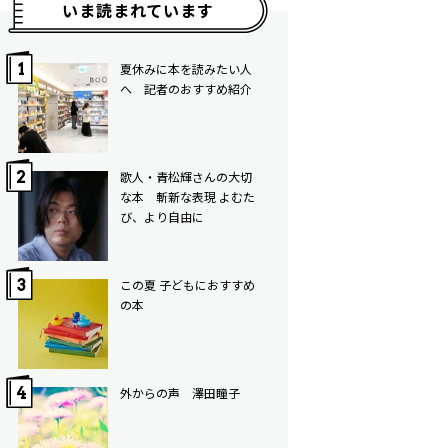
いま読まれています
夏休みに本を読みたい人
へ 記者のおすすめ紹介
歌人・青松輝さんの大切
な本 斬新な表現 よむた
び、より自由に
この夏 子どもにおすすめ
の本
外からの声 澤田瞳子