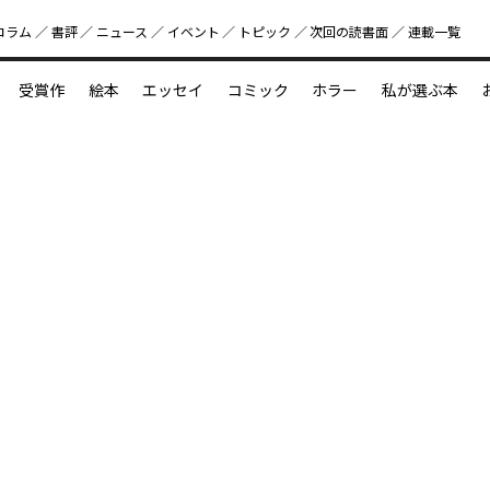
コラム
書評
ニュース
イベント
トピック
次回の読書⾯
連載一覧
好書好日
受賞作
絵本
エッセイ
コミック
ホラー
私が選ぶ本
？
えほん新定番
今めぐりたい児童文学の世界
図鑑の中の小宇宙