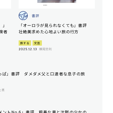
書評
）」
「オーロラが見られなくても」書評
険者
壮絶美求めた心地よい旅の行方
旅する
文芸
横尾忠則
2025.12.13
っぱ」書評 ダメダメ父と口達者な息子の旅
七恵
メントNo.6」書評 粗暴な男と沈黙の少女の