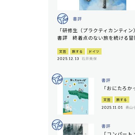
書評
「研修生（プラクティカンティン
書評 終着点のない旅を続ける冒
文芸
旅する
ドイツ
石井美保
2025.12.13
書評
「おにたろか
文芸
旅する
青山
2025.11.01
書評
「コンパート