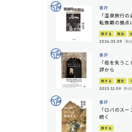
書評
「温泉旅行の
転換期の拠点
旅する
政治
澤
2024.03.09
書評
「母を失うこ
評から
旅する
歴史
藤田
2023.12.09
書評
「ロバのスー
続く
旅する