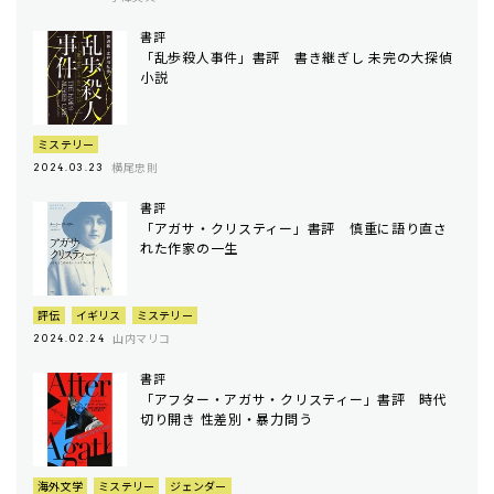
書評
「乱歩殺人事件」書評 書き継ぎし 未完の大探偵
小説
ミステリー
横尾忠則
2024.03.23
書評
「アガサ・クリスティー」書評 慎重に語り直さ
れた作家の一生
評伝
イギリス
ミステリー
山内マリコ
2024.02.24
書評
「アフター・アガサ・クリスティー」書評 時代
切り開き 性差別・暴力問う
海外文学
ミステリー
ジェンダー