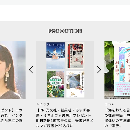
トピック
コラム
レゼント】一木
【PR 光文社・創英社・みすず書
「海をわたる
で踊れ」インタ
房・ミネルヴァ書房】プレゼント
の往復書簡」
起きた再生の群
朝日新聞1面広告の本、好書好日メ
出逢いの不思
ルマガ読者計20名様に
の〝家族〟