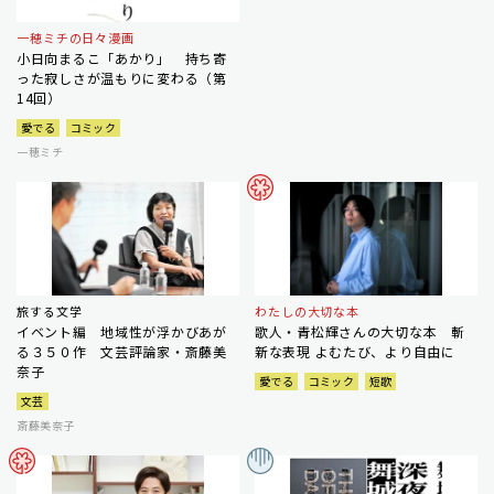
一穂ミチの日々漫画
小日向まるこ「あかり」 持ち寄
った寂しさが温もりに変わる（第
14回）
愛でる
コミック
一穂ミチ
旅する文学
わたしの大切な本
イベント編 地域性が浮かびあが
歌人・青松輝さんの大切な本 斬
る３５０作 文芸評論家・斎藤美
新な表現 よむたび、より自由に
奈子
愛でる
コミック
短歌
文芸
斎藤美奈子