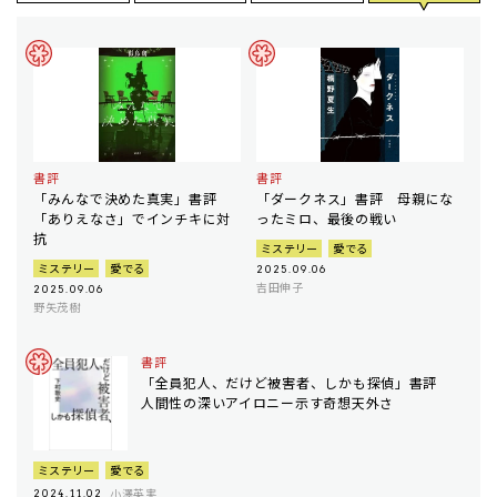
書評
書評
「みんなで決めた真実」書評
「ダークネス」書評 母親にな
「ありえなさ」でインチキに対
ったミロ、最後の戦い
抗
ミステリー
愛でる
ミステリー
愛でる
2025.09.06
吉田伸子
2025.09.06
野矢茂樹
書評
「全員犯人、だけど被害者、しかも探偵」書評
人間性の深いアイロニー示す奇想天外さ
ミステリー
愛でる
小澤英実
2024.11.02