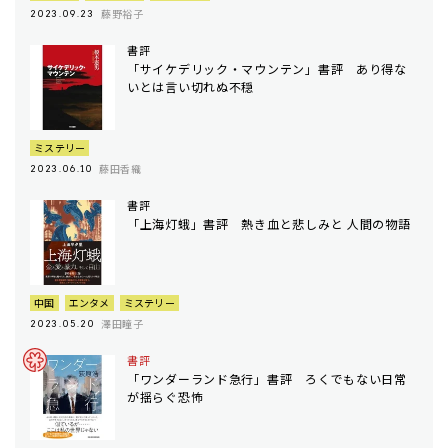
藤野裕子
2023.09.23
書評
「サイケデリック・マウンテン」書評 あり得な
いとは言い切れぬ不穏
ミステリー
藤田香織
2023.06.10
書評
「上海灯蛾」書評 熱き血と悲しみと 人間の物語
中国
エンタメ
ミステリー
澤田瞳子
2023.05.20
書評
「ワンダーランド急行」書評 ろくでもない日常
が揺らぐ恐怖