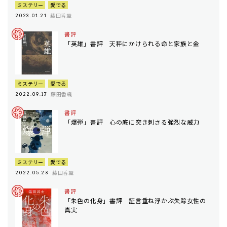
ミステリー
愛でる
藤田香織
2023.01.21
書評
「英雄」書評 天秤にかけられる命と家族と金
ミステリー
愛でる
藤田香織
2022.09.17
書評
「爆弾」書評 心の底に突き刺さる強烈な威力
ミステリー
愛でる
藤田香織
2022.05.28
書評
「朱色の化身」書評 証言重ね浮かぶ失踪女性の
真実